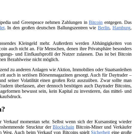
Wikipedia und Greenpeace nehmen Zahlungen in
Bitcoin
entgegen. Das
let
. In den großen deutschen Ballungszentren wie
Berlin
,
Hamburg
,
 passendes Kleingeld mehr. Außerdem werden Abhängigkeiten von
itcoin auch nicht an. Für Menschen, denen ihre Privatsphäre besonders
ungs- und Einfkaufsprofil der Nutzer zulassen. Das ist bei Bitcoin
men Bezahlweise nicht möglich.
änzend zu anderen Anlagen wie Aktion, Immobilien oder Staatsanleihen
eit auch in seriösen Börsenmagazinen gesorgt. Auch für Daytrader –
und seiner Volatilität einen großen Reiz auszuüben. Zwar sollte man
Tradern überlassen, aber dennoch benötigen auch Daytrader Bitcoins,
ageformen bewusst sein, kein Kapital zu investieren, das mittel- und
rkaufsdruck.
n?
 Verkauf momentan sehr. Selbst wenn sich der Kursanstieg wieder
tionshemmende Strucktur der
Blockchain
Bitcoin-Miner und Verkäufer
 im Weg. Auch beim Verkauf von Bitcoins spielt
Sicherheit
eine große