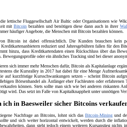
 die lettische Fluggesellschaft Air Baltic oder Organisationen wie 
zeit mit
Bitcoin
bezahlen und benötigen diese dann auch in ihrer
Wal
immer häufiger Angebote, die Menschen mit Bitcoin bezahlen können.
on Bitcoin ist dabei offensichtlich. Die Kunden brauchen kein
n Kreditkartenanbietern reduziert und Jahresgebühren fallen für den B
ommt hinzu, dass Kreditkartendaten einen Rückschluss über das Beweg
. Bewegungsprofile oder ein ähnliches Tracking sind bei dieser anony
sieren sich immer mehr Menschen dafür, Bitcoin als Kapitalanlage erg
testens die Kursralley in 2017 hat dabei für eine Menge Aufmerksamk
ie auf kurzfristige Kursschwankungen setzen – scheint Bitcoin aufgr
llebigen Börsenhandel als Änfänger eher Fachleuten oder erfahrenen 
verkaufen können. Stets sollte man sich wie bei anderen riskanten Anl
nötigt wird. Das setzt im Falle von Kapitalknappheit unter unnötigen Ve
 ich in Baesweiler sicher Bitcoins verkaufe
tiegene Nachfrage an Bitcoins, lohnt sich das
Bitcoin-Mining
und der
llte und sich weiter horizontal entwickelt, werden durch die infla
e bewahrheiten, dann steht jedoch einem weiteren Kursanstieg nichts