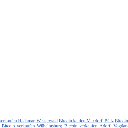
 verkaufen Hadamar, Westerwald
Bitcoin kaufen Maxdorf, Pfalz
Bitcoi
Bitcoin verkaufen Wilhelmsburg
Bitcoin verkaufen Adorf, Vogtlan