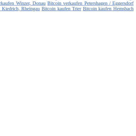
erkaufen Winzer, Donau
Bitcoin verkaufen Petershagen / Eggersdorf
n Kiedrich, Rheingau
Bitcoin kaufen Trier
Bitcoin kaufen Hemsbach