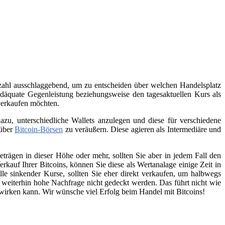
nzahl ausschlaggebend, um zu entscheiden über welchen Handelsplatz
däquate Gegenleistung beziehungsweise den tagesaktuellen Kurs als
 verkaufen möchten.
zu, unterschiedliche Wallets anzulegen und diese für verschiedene
 über
Bitcoin-Börsen
zu veräußern. Diese agieren als Intermediäre und
trägen in dieser Höhe oder mehr, sollten Sie aber in jedem Fall den
kauf Ihrer Bitcoins, können Sie diese als Wertanalage einige Zeit in
lle sinkender Kurse, sollten Sie eher direkt verkaufen, um halbwegs
e weiterhin hohe Nachfrage nicht gedeckt werden. Das führt nicht wie
swirken kann. Wir wünsche viel Erfolg beim Handel mit Bitcoins!