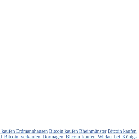
n kaufen Erdmannhausen
Bitcoin kaufen Rheinmünster
Bitcoin kaufen
d
Bitcoin verkaufen Dormagen
Bitcoin kaufen Wildau bei Königs