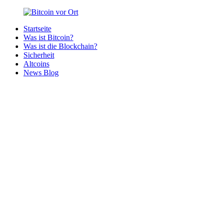
Zurück
zum
Startseite
Inhalt
Bitcoin
Bitcoins
Was ist Bitcoin?
vor
in
Was ist die Blockchain?
Ort
deiner
Sicherheit
Region
Altcoins
News Blog