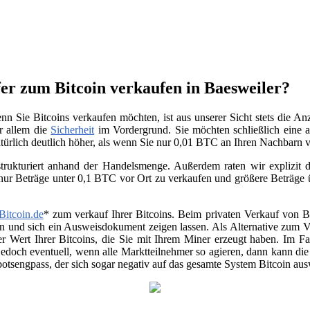
er zum Bitcoin verkaufen in Baesweiler?
nn Sie Bitcoins verkaufen möchten, ist aus unserer Sicht stets die A
or allem die
Sicherheit
im Vordergrund. Sie möchten schließlich eine a
atürlich deutlich höher, als wenn Sie nur 0,01 BTC an Ihren Nachbarn
trukturiert anhand der Handelsmenge. Außerdem raten wir explizit da
 nur Beträge unter 0,1 BTC vor Ort zu verkaufen und größere Beträge
Bitcoin.de
* zum verkauf Ihrer Bitcoins. Beim privaten Verkauf von Be
en und sich ein Ausweisdokument zeigen lassen. Als Alternative zum Ver
r Wert Ihrer Bitcoins, die Sie mit Ihrem Miner erzeugt haben. Im Fa
jedoch eventuell, wenn alle Marktteilnehmer so agieren, dann kann di
otsengpass, der sich sogar negativ auf das gesamte System Bitcoin au