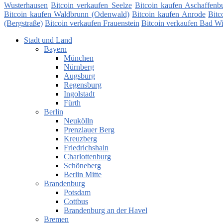
Wusterhausen
Bitcoin verkaufen Seelze
Bitcoin kaufen Aschaffenb
Bitcoin kaufen Waldbrunn (Odenwald)
Bitcoin kaufen Anrode
Bit
(Bergstraße)
Bitcoin verkaufen Frauenstein
Bitcoin verkaufen Bad W
Stadt und Land
Bayern
München
Nürnberg
Augsburg
Regensburg
Ingolstadt
Fürth
Berlin
Neukölln
Prenzlauer Berg
Kreuzberg
Friedrichshain
Charlottenburg
Schöneberg
Berlin Mitte
Brandenburg
Potsdam
Cottbus
Brandenburg an der Havel
Bremen