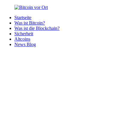
Zurück
zum
Startseite
Inhalt
Bitcoin
Bitcoins
Was ist Bitcoin?
vor
in
Was ist die Blockchain?
Ort
deiner
Sicherheit
Region
Altcoins
News Blog