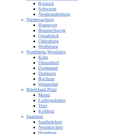
Rostock
Schwerin
Neubrandenburg
Niedersachsen
Hannover
Braunschweig
Osnabrück
Oldenburg
Wolfsburg
Nordrhein-Westfalen
Köln
Düsseldorf
Dortmund
Duisburg
Bochum
Wuppertal
Rheinland-Pfalz
Mainz
Ludwigshafen
Trier
Koblenz
Saarland
Saarbrücken
Neunkirchen
Homburg