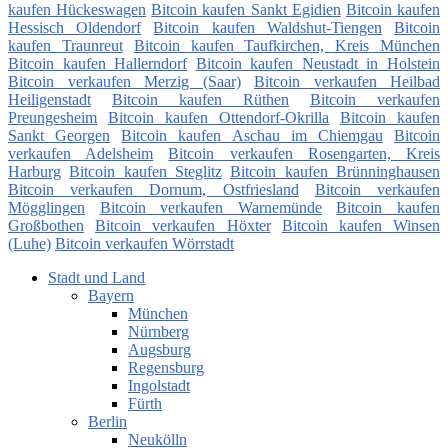
kaufen Hückeswagen
Bitcoin kaufen Sankt Egidien
Bitcoin kaufen
Hessisch Oldendorf
Bitcoin kaufen Waldshut-Tiengen
Bitcoin
kaufen Traunreut
Bitcoin kaufen Taufkirchen, Kreis München
Bitcoin kaufen Hallerndorf
Bitcoin kaufen Neustadt in Holstein
Bitcoin verkaufen Merzig (Saar)
Bitcoin verkaufen Heilbad
Heiligenstadt
Bitcoin kaufen Rüthen
Bitcoin verkaufen
Preungesheim
Bitcoin kaufen Ottendorf-Okrilla
Bitcoin kaufen
Sankt Georgen
Bitcoin kaufen Aschau im Chiemgau
Bitcoin
verkaufen Adelsheim
Bitcoin verkaufen Rosengarten, Kreis
Harburg
Bitcoin kaufen Steglitz
Bitcoin kaufen Brünninghausen
Bitcoin verkaufen Dornum, Ostfriesland
Bitcoin verkaufen
Mögglingen
Bitcoin verkaufen Warnemünde
Bitcoin kaufen
Großbothen
Bitcoin verkaufen Höxter
Bitcoin kaufen Winsen
(Luhe)
Bitcoin verkaufen Wörrstadt
Stadt und Land
Bayern
München
Nürnberg
Augsburg
Regensburg
Ingolstadt
Fürth
Berlin
Neukölln