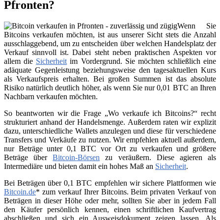
Pfronten?
Wenn Sie
Bitcoins verkaufen möchten, ist aus unserer Sicht stets die Anzahl
ausschlaggebend, um zu entscheiden über welchen Handelsplatz der
Verkauf sinnvoll ist. Dabei steht neben praktischen Aspekten vor
allem die
Sicherheit
im Vordergrund. Sie möchten schließlich eine
adäquate Gegenleistung beziehungsweise den tagesaktuellen Kurs
als Verkaufspreis erhalten. Bei großen Summen ist das absolute
Risiko natürlich deutlich höher, als wenn Sie nur 0,01 BTC an Ihren
Nachbarn verkaufen möchten.
So beantworten wir die Frage „Wo verkaufe ich Bitcoins?“ recht
strukturiert anhand der Handelsmenge. Außerdem raten wir explizit
dazu, unterschiedliche Wallets anzulegen und diese für verschiedene
Transfers und Verkäufe zu nutzen. Wir empfehlen aktuell außerdem,
nur Beträge unter 0,1 BTC vor Ort zu verkaufen und größere
Beträge über
Bitcoin-Börsen
zu veräußern. Diese agieren als
Intermediäre und bieten damit ein hohes Maß an
Sicherheit
.
Bei Beträgen über 0,1 BTC empfehlen wir sichere Plattformen wie
Bitcoin.de
* zum verkauf Ihrer Bitcoins. Beim privaten Verkauf von
Beträgen in dieser Höhe oder mehr, sollten Sie aber in jedem Fall
den Käufer persönlich kennen, einen schriftlichen Kaufvertrag
abschließen und sich ein Ausweisdokument zeigen lassen. Als