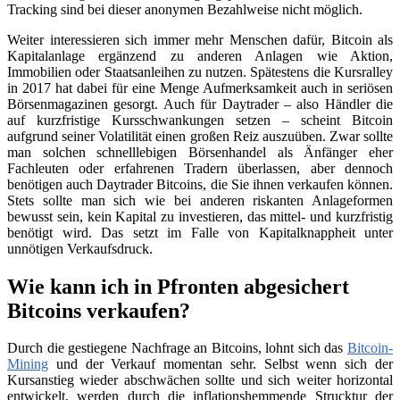
Tracking sind bei dieser anonymen Bezahlweise nicht möglich.
Weiter interessieren sich immer mehr Menschen dafür, Bitcoin als
Kapitalanlage ergänzend zu anderen Anlagen wie Aktion,
Immobilien oder Staatsanleihen zu nutzen. Spätestens die Kursralley
in 2017 hat dabei für eine Menge Aufmerksamkeit auch in seriösen
Börsenmagazinen gesorgt. Auch für Daytrader – also Händler die
auf kurzfristige Kursschwankungen setzen – scheint Bitcoin
aufgrund seiner Volatilität einen großen Reiz auszuüben. Zwar sollte
man solchen schnelllebigen Börsenhandel als Änfänger eher
Fachleuten oder erfahrenen Tradern überlassen, aber dennoch
benötigen auch Daytrader Bitcoins, die Sie ihnen verkaufen können.
Stets sollte man sich wie bei anderen riskanten Anlageformen
bewusst sein, kein Kapital zu investieren, das mittel- und kurzfristig
benötigt wird. Das setzt im Falle von Kapitalknappheit unter
unnötigen Verkaufsdruck.
Wie kann ich in Pfronten abgesichert
Bitcoins verkaufen?
Durch die gestiegene Nachfrage an Bitcoins, lohnt sich das
Bitcoin-
Mining
und der Verkauf momentan sehr. Selbst wenn sich der
Kursanstieg wieder abschwächen sollte und sich weiter horizontal
entwickelt, werden durch die inflationshemmende Strucktur der