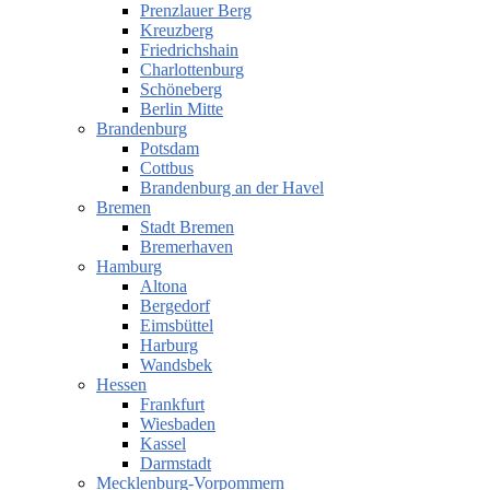
Prenzlauer Berg
Kreuzberg
Friedrichshain
Charlottenburg
Schöneberg
Berlin Mitte
Brandenburg
Potsdam
Cottbus
Brandenburg an der Havel
Bremen
Stadt Bremen
Bremerhaven
Hamburg
Altona
Bergedorf
Eimsbüttel
Harburg
Wandsbek
Hessen
Frankfurt
Wiesbaden
Kassel
Darmstadt
Mecklenburg-Vorpommern