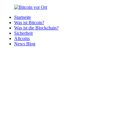
Zurück
zum
Startseite
Inhalt
Bitcoin
Bitcoins
Was ist Bitcoin?
vor
in
Was ist die Blockchain?
Ort
deiner
Sicherheit
Region
Altcoins
News Blog