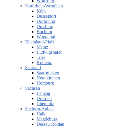
Wolfsburg
Nordrhein-Westfalen
Köln
Düsseldorf
Dortmund
Duisburg
Bochum
Wuppertal
Rheinland-Pfalz
Mainz
Ludwigshafen
Trier
Koblenz
Saarland
Saarbrücken
Neunkirchen
Homburg
Sachsen
Leipzig
Dresden
Chemnitz
Sachsen-Anhalt
Halle
Magdeburg
Dessau-Roßlau