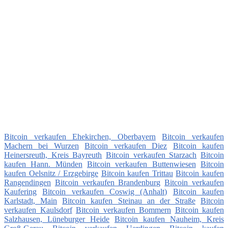
Bitcoin verkaufen Ehekirchen, Oberbayern
Bitcoin verkaufen
Machern bei Wurzen
Bitcoin verkaufen Diez
Bitcoin kaufen
Heinersreuth, Kreis Bayreuth
Bitcoin verkaufen Starzach
Bitcoin
kaufen Hann. Münden
Bitcoin verkaufen Buttenwiesen
Bitcoin
kaufen Oelsnitz / Erzgebirge
Bitcoin kaufen Trittau
Bitcoin kaufen
Rangendingen
Bitcoin verkaufen Brandenburg
Bitcoin verkaufen
Kaufering
Bitcoin verkaufen Coswig (Anhalt)
Bitcoin kaufen
Karlstadt, Main
Bitcoin kaufen Steinau an der Straße
Bitcoin
verkaufen Kaulsdorf
Bitcoin verkaufen Bommern
Bitcoin kaufen
Salzhausen, Lüneburger Heide
Bitcoin kaufen Nauheim, Kreis