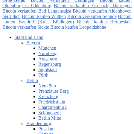
Groß-Gerau
Bitcoin verkaufen Uerdingen
Bitcoin kaufen
Oldenburg in Oldenburg
Bitcoin verkaufen Eisenach, Thüringen
Bitcoin verkaufen Bad Langensalza
Bitcoin verkaufen Aldenhoven
bei Jülich
Bitcoin kaufen Wilthen
Bitcoin verkaufen Sehnde
Bitcoin
kaufen Bondorf (Kreis Böblingen)
Bitcoin kaufen Hermeskeil
Bitcoin verkaufen Sickte
Bitcoin kaufen Leopoldshöhe
Stadt und Land
Bayern
München
Nürnberg
Augsburg
Regensburg
Ingolstadt
Fürth
Berlin
Neukölln
Prenzlauer Berg
Kreuzberg
Friedrichshain
Charlottenburg
Schöneberg
Berlin Mitte
Brandenburg
Potsdam