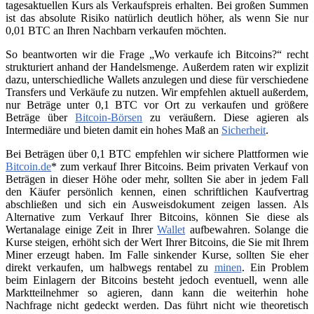
tagesaktuellen Kurs als Verkaufspreis erhalten. Bei großen Summen
ist das absolute Risiko natürlich deutlich höher, als wenn Sie nur
0,01 BTC an Ihren Nachbarn verkaufen möchten.
So beantworten wir die Frage „Wo verkaufe ich Bitcoins?“ recht
strukturiert anhand der Handelsmenge. Außerdem raten wir explizit
dazu, unterschiedliche Wallets anzulegen und diese für verschiedene
Transfers und Verkäufe zu nutzen. Wir empfehlen aktuell außerdem,
nur Beträge unter 0,1 BTC vor Ort zu verkaufen und größere
Beträge über
Bitcoin-Börsen
zu veräußern. Diese agieren als
Intermediäre und bieten damit ein hohes Maß an
Sicherheit
.
Bei Beträgen über 0,1 BTC empfehlen wir sichere Plattformen wie
Bitcoin.de
* zum verkauf Ihrer Bitcoins. Beim privaten Verkauf von
Beträgen in dieser Höhe oder mehr, sollten Sie aber in jedem Fall
den Käufer persönlich kennen, einen schriftlichen Kaufvertrag
abschließen und sich ein Ausweisdokument zeigen lassen. Als
Alternative zum Verkauf Ihrer Bitcoins, können Sie diese als
Wertanalage einige Zeit in Ihrer
Wallet
aufbewahren. Solange die
Kurse steigen, erhöht sich der Wert Ihrer Bitcoins, die Sie mit Ihrem
Miner erzeugt haben. Im Falle sinkender Kurse, sollten Sie eher
direkt verkaufen, um halbwegs rentabel zu
minen
. Ein Problem
beim Einlagern der Bitcoins besteht jedoch eventuell, wenn alle
Marktteilnehmer so agieren, dann kann die weiterhin hohe
Nachfrage nicht gedeckt werden. Das führt nicht wie theoretisch