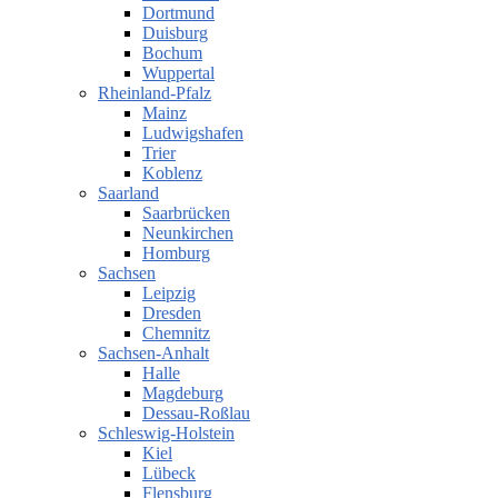
Dortmund
Duisburg
Bochum
Wuppertal
Rheinland-Pfalz
Mainz
Ludwigshafen
Trier
Koblenz
Saarland
Saarbrücken
Neunkirchen
Homburg
Sachsen
Leipzig
Dresden
Chemnitz
Sachsen-Anhalt
Halle
Magdeburg
Dessau-Roßlau
Schleswig-Holstein
Kiel
Lübeck
Flensburg