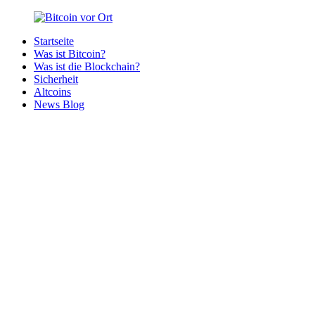
Zurück
zum
Startseite
Inhalt
Bitcoin
Bitcoins
Was ist Bitcoin?
vor
in
Was ist die Blockchain?
Ort
deiner
Sicherheit
Region
Altcoins
News Blog