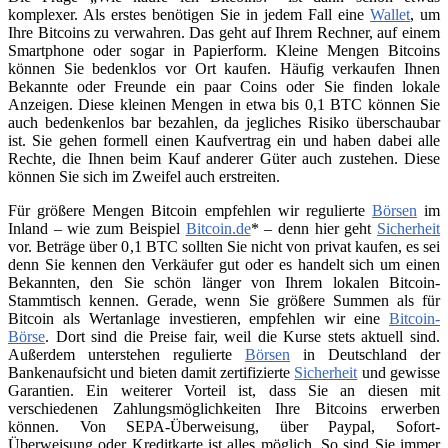
komplexer. Als erstes benötigen Sie in jedem Fall eine
Wallet
, um
Ihre Bitcoins zu verwahren. Das geht auf Ihrem Rechner, auf einem
Smartphone oder sogar in Papierform. Kleine Mengen Bitcoins
können Sie bedenklos vor Ort kaufen. Häufig verkaufen Ihnen
Bekannte oder Freunde ein paar Coins oder Sie finden lokale
Anzeigen. Diese kleinen Mengen in etwa bis 0,1 BTC können Sie
auch bedenkenlos bar bezahlen, da jegliches Risiko überschaubar
ist. Sie gehen formell einen Kaufvertrag ein und haben dabei alle
Rechte, die Ihnen beim Kauf anderer Güter auch zustehen. Diese
können Sie sich im Zweifel auch erstreiten.
Für größere Mengen Bitcoin empfehlen wir regulierte
Börsen
im
Inland – wie zum Beispiel
Bitcoin.de
* – denn hier geht
Sicherheit
vor. Beträge über 0,1 BTC sollten Sie nicht von privat kaufen, es sei
denn Sie kennen den Verkäufer gut oder es handelt sich um einen
Bekannten, den Sie schön länger von Ihrem lokalen Bitcoin-
Stammtisch kennen. Gerade, wenn Sie größere Summen als für
Bitcoin als Wertanlage investieren, empfehlen wir eine
Bitcoin-
Börse
. Dort sind die Preise fair, weil die Kurse stets aktuell sind.
Außerdem unterstehen regulierte
Börsen
in Deutschland der
Bankenaufsicht und bieten damit zertifizierte
Sicherheit
und gewisse
Garantien. Ein weiterer Vorteil ist, dass Sie an diesen mit
verschiedenen Zahlungsmöglichkeiten Ihre Bitcoins erwerben
können. Von SEPA-Überweisung, über Paypal, Sofort-
Überweisung oder Kreditkarte ist alles möglich. So sind Sie immer