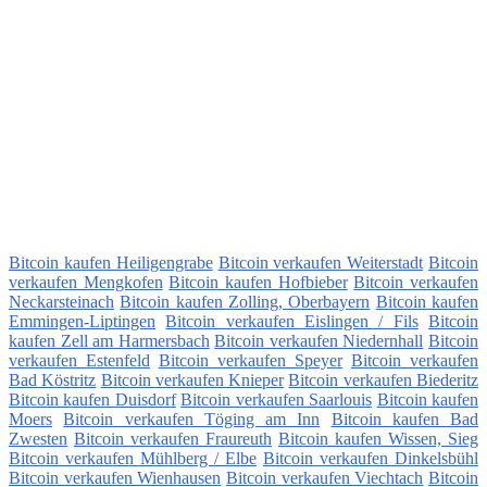
Bitcoin kaufen Heiligengrabe
Bitcoin verkaufen Weiterstadt
Bitcoin
verkaufen Mengkofen
Bitcoin kaufen Hofbieber
Bitcoin verkaufen
Neckarsteinach
Bitcoin kaufen Zolling, Oberbayern
Bitcoin kaufen
Emmingen-Liptingen
Bitcoin verkaufen Eislingen / Fils
Bitcoin
kaufen Zell am Harmersbach
Bitcoin verkaufen Niedernhall
Bitcoin
verkaufen Estenfeld
Bitcoin verkaufen Speyer
Bitcoin verkaufen
Bad Köstritz
Bitcoin verkaufen Knieper
Bitcoin verkaufen Biederitz
Bitcoin kaufen Duisdorf
Bitcoin verkaufen Saarlouis
Bitcoin kaufen
Moers
Bitcoin verkaufen Töging am Inn
Bitcoin kaufen Bad
Zwesten
Bitcoin verkaufen Fraureuth
Bitcoin kaufen Wissen, Sieg
Bitcoin verkaufen Mühlberg / Elbe
Bitcoin verkaufen Dinkelsbühl
Bitcoin verkaufen Wienhausen
Bitcoin verkaufen Viechtach
Bitcoin