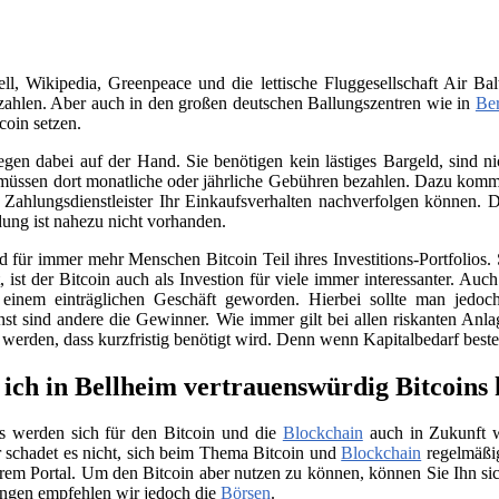
, Wikipedia, Greenpeace und die lettische Fluggesellschaft Air Bal
ahlen. Aber auch in den großen deutschen Ballungszentren wie in
Ber
coin setzen.
iegen dabei auf der Hand. Sie benötigen kein lästiges Bargeld, sind
üssen dort monatliche oder jährliche Gebühren bezahlen. Dazu kommt 
Zahlungsdienstleister Ihr Einkaufsverhalten nachverfolgen können. D
ung ist nahezu nicht vorhanden.
für immer mehr Menschen Bitcoin Teil ihres Investitions-Portfolios. 
ist der Bitcoin auch als Investion für viele immer interessanter. Auc
 einem einträglichen Geschäft geworden. Hierbei sollte man jedo
nst sind andere die Gewinner. Wie immer gilt bei allen riskanten Anla
t werden, dass kurzfristig benötigt wird. Denn wenn Kapitalbedarf bes
ich in Bellheim vertrauenswürdig Bitcoins
s werden sich für den Bitcoin und die
Blockchain
auch in Zukunft we
 schadet es nicht, sich beim Thema Bitcoin und
Blockchain
regelmäßig
rem Portal. Um den Bitcoin aber nutzen zu können, können Sie Ihn si
ngen empfehlen wir jedoch die
Börsen
.