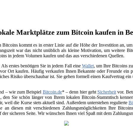
okale Marktplätze zum Bitcoin kaufen in B
Bitcoins kommt es in erster Linie auf die Höhe der Investition an, u
ngszeit war das nicht unüblich als kleine Motivation, um weitere Bit
oins in jedem Volumen kaufen und das aus verschiedenen Quellen.
Als erstes benötigen Sie in jedem Fall eine
Wallet
, um Ihre Bitcoins 
vor Ort kaufen. Häufig verkaufen Ihnen Bekannte oder Freunde ein p
ches Risiko überschaubar ist. Sie gehen formell einen Kaufvertrag ein
nd – wie zum Beispiel
Bitcoin.de
* – denn hier geht
Sicherheit
vor. Bet
, den Sie schön länger von Ihrem lokalen Bitcoin-Stammtisch kenne
air, weil die Kurse stets aktuell sind. Außerdem unterstehen regulierte
B
 Sie an diesen mit verschiedenen Zahlungsmöglichkeiten Ihre Bitco
uf der sicheren Seite. Wir wünschen Ihnen viel Spaß mit dem Zahlungsmi