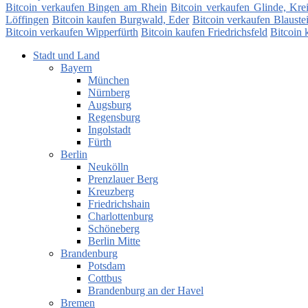
Bitcoin verkaufen Bingen am Rhein
Bitcoin verkaufen Glinde, Kre
Löffingen
Bitcoin kaufen Burgwald, Eder
Bitcoin verkaufen Blauste
Bitcoin verkaufen Wipperfürth
Bitcoin kaufen Friedrichsfeld
Bitcoin
Stadt und Land
Bayern
München
Nürnberg
Augsburg
Regensburg
Ingolstadt
Fürth
Berlin
Neukölln
Prenzlauer Berg
Kreuzberg
Friedrichshain
Charlottenburg
Schöneberg
Berlin Mitte
Brandenburg
Potsdam
Cottbus
Brandenburg an der Havel
Bremen