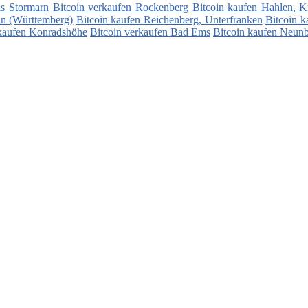
is Stormarn
Bitcoin verkaufen Rockenberg
Bitcoin kaufen Hahlen, K
in (Württemberg)
Bitcoin kaufen Reichenberg, Unterfranken
Bitcoin k
 kaufen Konradshöhe
Bitcoin verkaufen Bad Ems
Bitcoin kaufen Neun