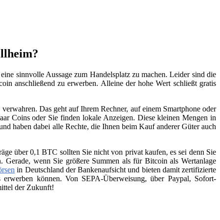
ellheim?
m eine sinnvolle Aussage zum Handelsplatz zu machen. Leider sind die
coin anschließend zu erwerben. Alleine der hohe Wert schließt gratis
zu verwahren. Das geht auf Ihrem Rechner, auf einem Smartphone oder
aar Coins oder Sie finden lokale Anzeigen. Diese kleinen Mengen in
 und haben dabei alle Rechte, die Ihnen beim Kauf anderer Güter auch
räge über 0,1 BTC sollten Sie nicht von privat kaufen, es sei denn Sie
n. Gerade, wenn Sie größere Summen als für Bitcoin als Wertanlage
örsen
in Deutschland der Bankenaufsicht und bieten damit zertifizierte
ins erwerben können. Von SEPA-Überweisung, über Paypal, Sofort-
ttel der Zukunft!