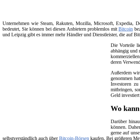
Unternehmen wie Steam, Rakuten, Mozilla, Microsoft, Expedia, Dell
bedeutet, Sie können bei diesen Anbietern problemlos mit
Bitcoin
bez
und Leipzig gibt es immer mehr Händler und Dienstleister, die auf Bit
Die Vorteile l
abhängig und m
kommerziellen 
deren Verwend
Außerdem wird 
genommen hat, 
Investoren zu
mitbringen, so
Geld investier
Wo kann 
Darüber hinau
können. Daher
gerne auf unse
selbstverständlich auch über
Bitcoin-Börsen
kaufen. Bei größeren Me