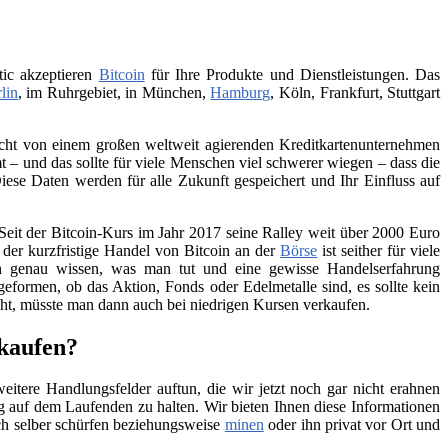
tic akzeptieren
Bitcoin
für Ihre Produkte und Dienstleistungen. Das
lin
, im Ruhrgebiet, in München,
Hamburg
, Köln, Frankfurt, Stuttgart
 nicht von einem großen weltweit agierenden Kreditkartenunternehmen
– und das sollte für viele Menschen viel schwerer wiegen – dass die
iese Daten werden für alle Zukunft gespeichert und Ihr Einfluss auf
Seit der Bitcoin-Kurs im Jahr 2017 seine Ralley weit über 2000 Euro
h der kurzfristige Handel von Bitcoin an der
Börse
ist seither für viele
ch genau wissen, was man tut und eine gewisse Handelserfahrung
geformen, ob das Aktion, Fonds oder Edelmetalle sind, es sollte kein
teht, müsste man dann auch bei niedrigen Kursen verkaufen.
 kaufen?
itere Handlungsfelder auftun, die wir jetzt noch gar nicht erahnen
 auf dem Laufenden zu halten. Wir bieten Ihnen diese Informationen
ch selber schürfen beziehungsweise
minen
oder ihn privat vor Ort und