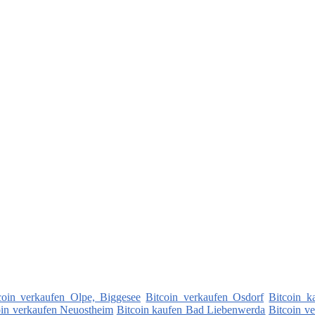
coin verkaufen Olpe, Biggesee
Bitcoin verkaufen Osdorf
Bitcoin 
oin verkaufen Neuostheim
Bitcoin kaufen Bad Liebenwerda
Bitcoin v