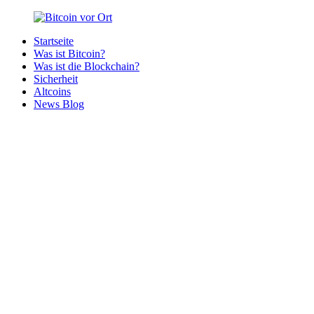
Zurück
zum
Startseite
Inhalt
Bitcoin
Bitcoins
Was ist Bitcoin?
vor
in
Was ist die Blockchain?
Ort
deiner
Sicherheit
Region
Altcoins
News Blog