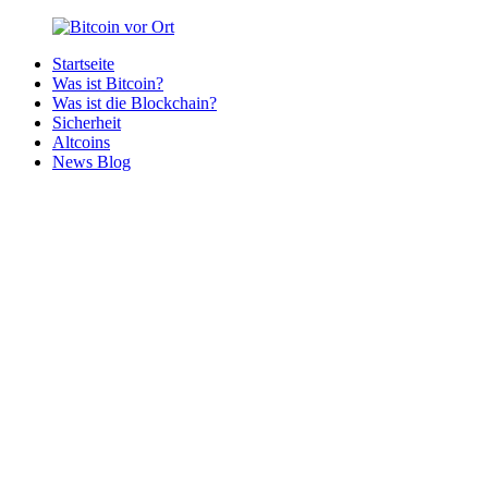
Zurück
zum
Startseite
Inhalt
Bitcoin
Bitcoins
Was ist Bitcoin?
vor
in
Was ist die Blockchain?
Ort
deiner
Sicherheit
Region
Altcoins
News Blog