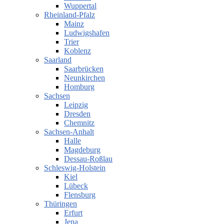
Wuppertal
Rheinland-Pfalz
Mainz
Ludwigshafen
Trier
Koblenz
Saarland
Saarbrücken
Neunkirchen
Homburg
Sachsen
Leipzig
Dresden
Chemnitz
Sachsen-Anhalt
Halle
Magdeburg
Dessau-Roßlau
Schleswig-Holstein
Kiel
Lübeck
Flensburg
Thüringen
Erfurt
Jena