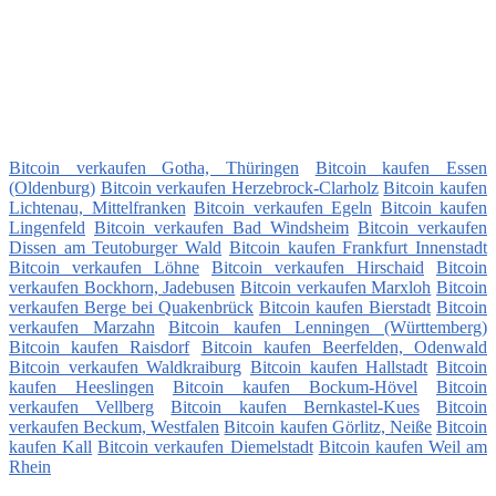
Bitcoin verkaufen Gotha, Thüringen
Bitcoin kaufen Essen
(Oldenburg)
Bitcoin verkaufen Herzebrock-Clarholz
Bitcoin kaufen
Lichtenau, Mittelfranken
Bitcoin verkaufen Egeln
Bitcoin kaufen
Lingenfeld
Bitcoin verkaufen Bad Windsheim
Bitcoin verkaufen
Dissen am Teutoburger Wald
Bitcoin kaufen Frankfurt Innenstadt
Bitcoin verkaufen Löhne
Bitcoin verkaufen Hirschaid
Bitcoin
verkaufen Bockhorn, Jadebusen
Bitcoin verkaufen Marxloh
Bitcoin
verkaufen Berge bei Quakenbrück
Bitcoin kaufen Bierstadt
Bitcoin
verkaufen Marzahn
Bitcoin kaufen Lenningen (Württemberg)
Bitcoin kaufen Raisdorf
Bitcoin kaufen Beerfelden, Odenwald
Bitcoin verkaufen Waldkraiburg
Bitcoin kaufen Hallstadt
Bitcoin
kaufen Heeslingen
Bitcoin kaufen Bockum-Hövel
Bitcoin
verkaufen Vellberg
Bitcoin kaufen Bernkastel-Kues
Bitcoin
verkaufen Beckum, Westfalen
Bitcoin kaufen Görlitz, Neiße
Bitcoin
kaufen Kall
Bitcoin verkaufen Diemelstadt
Bitcoin kaufen Weil am
Rhein