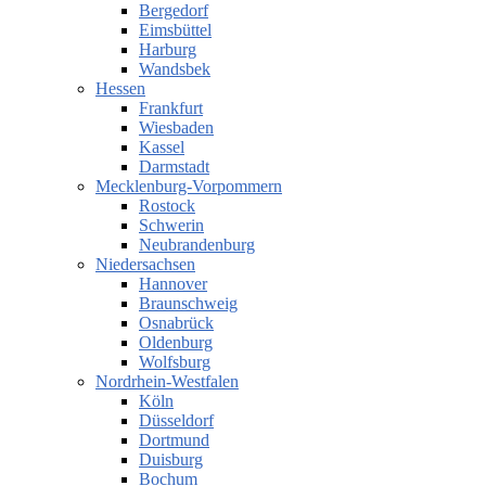
Bergedorf
Eimsbüttel
Harburg
Wandsbek
Hessen
Frankfurt
Wiesbaden
Kassel
Darmstadt
Mecklenburg-Vorpommern
Rostock
Schwerin
Neubrandenburg
Niedersachsen
Hannover
Braunschweig
Osnabrück
Oldenburg
Wolfsburg
Nordrhein-Westfalen
Köln
Düsseldorf
Dortmund
Duisburg
Bochum