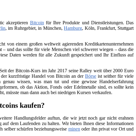
tic akzeptieren
Bitcoin
für Ihre Produkte und Dienstleistungen. Das
lin
, im Ruhrgebiet, in München,
Hamburg
, Köln, Frankfurt, Stuttgart
 nicht von einem großen weltweit agierenden Kreditkartenunternehmen
– und das sollte für viele Menschen viel schwerer wiegen – dass die
iese Daten werden für alle Zukunft gespeichert und Ihr Einfluss auf
Seit der Bitcoin-Kurs im Jahr 2017 seine Ralley weit über 2000 Euro
h der kurzfristige Handel von Bitcoin an der
Börse
ist seither für viele
ch genau wissen, was man tut und eine gewisse Handelserfahrung
geformen, ob das Aktion, Fonds oder Edelmetalle sind, es sollte kein
teht, müsste man dann auch bei niedrigen Kursen verkaufen.
tcoins kaufen?
itere Handlungsfelder auftun, die wir jetzt noch gar nicht erahnen
 auf dem Laufenden zu halten. Wir bieten Ihnen diese Informationen
ch selber schürfen beziehungsweise
minen
oder ihn privat vor Ort und