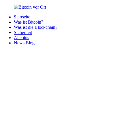
Zurück
zum
Startseite
Inhalt
Bitcoin
Bitcoins
Was ist Bitcoin?
vor
in
Was ist die Blockchain?
Ort
deiner
Sicherheit
Region
Altcoins
News Blog