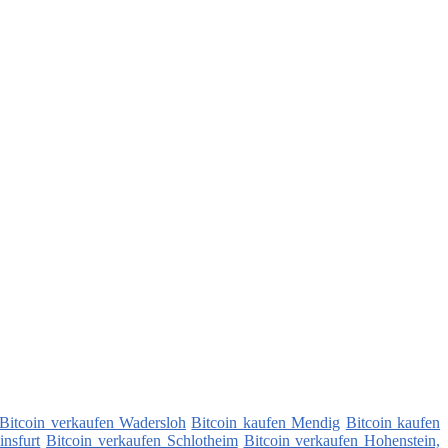
Bitcoin verkaufen Wadersloh
Bitcoin kaufen Mendig
Bitcoin kaufen
insfurt
Bitcoin verkaufen Schlotheim
Bitcoin verkaufen Hohenstein,