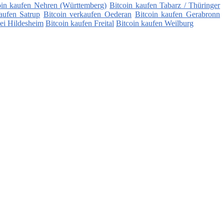
oin kaufen Nehren (Württemberg)
Bitcoin kaufen Tabarz / Thüringer
aufen Satrup
Bitcoin verkaufen Oederan
Bitcoin kaufen Gerabronn
bei Hildesheim
Bitcoin kaufen Freital
Bitcoin kaufen Weilburg