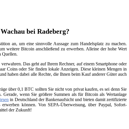
n Wachau bei Radeberg?
stition an, um eine sinnvolle Aussage zum Handelsplatz zu machen.
, um weitere Bitcoin anschließend zu erwerben. Alleine der hohe Wert
n Quellen.
zu verwahren. Das geht auf Ihrem Rechner, auf einem Smartphone oder
aar Coins oder Sie finden lokale Anzeigen. Diese kleinen Mengen in
 und haben dabei alle Rechte, die Ihnen beim Kauf anderer Güter auch
räge über 0,1 BTC sollten Sie nicht von privat kaufen, es sei denn Sie
n. Gerade, wenn Sie größere Summen als für Bitcoin als Wertanlage
örsen
in Deutschland der Bankenaufsicht und bieten damit zertifizierte
ins erwerben können. Von SEPA-Überweisung, über Paypal, Sofort-
ttel der Zukunft!