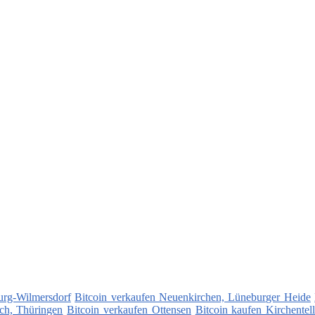
urg-Wilmersdorf
Bitcoin verkaufen Neuenkirchen, Lüneburger Heide
ach, Thüringen
Bitcoin verkaufen Ottensen
Bitcoin kaufen Kirchentell