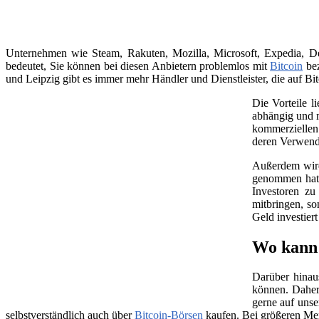
Unternehmen wie Steam, Rakuten, Mozilla, Microsoft, Expedia, Dell
bedeutet, Sie können bei diesen Anbietern problemlos mit
Bitcoin
bez
und Leipzig gibt es immer mehr Händler und Dienstleister, die auf Bit
Die Vorteile l
abhängig und m
kommerziellen 
deren Verwend
Außerdem wird 
genommen hat, 
Investoren zu
mitbringen, so
Geld investier
Wo kann 
Darüber hinau
können. Daher
gerne auf unse
selbstverständlich auch über
Bitcoin-Börsen
kaufen. Bei größeren Me