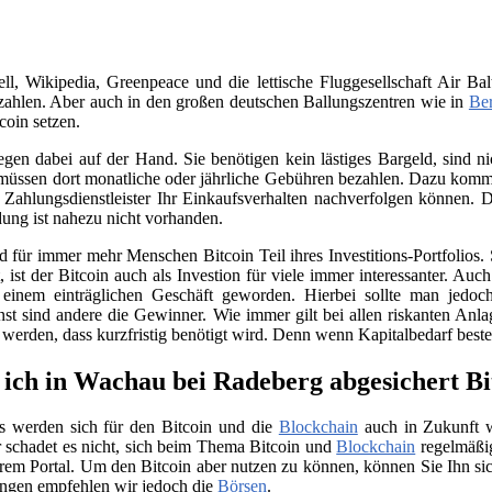
, Wikipedia, Greenpeace und die lettische Fluggesellschaft Air Bal
ahlen. Aber auch in den großen deutschen Ballungszentren wie in
Ber
coin setzen.
iegen dabei auf der Hand. Sie benötigen kein lästiges Bargeld, sind
üssen dort monatliche oder jährliche Gebühren bezahlen. Dazu kommt 
Zahlungsdienstleister Ihr Einkaufsverhalten nachverfolgen können. D
ung ist nahezu nicht vorhanden.
für immer mehr Menschen Bitcoin Teil ihres Investitions-Portfolios. 
ist der Bitcoin auch als Investion für viele immer interessanter. Auc
 einem einträglichen Geschäft geworden. Hierbei sollte man jedo
nst sind andere die Gewinner. Wie immer gilt bei allen riskanten Anla
t werden, dass kurzfristig benötigt wird. Denn wenn Kapitalbedarf bes
ich in Wachau bei Radeberg abgesichert Bi
s werden sich für den Bitcoin und die
Blockchain
auch in Zukunft we
 schadet es nicht, sich beim Thema Bitcoin und
Blockchain
regelmäßig
rem Portal. Um den Bitcoin aber nutzen zu können, können Sie Ihn si
ngen empfehlen wir jedoch die
Börsen
.