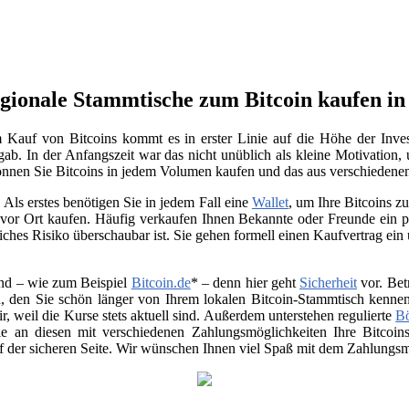
egionale Stammtische zum Bitcoin kaufen i
 Kauf von Bitcoins kommt es in erster Linie auf die Höhe der Inve
gab. In der Anfangszeit war das nicht unüblich als kleine Motivation
können Sie Bitcoins in jedem Volumen kaufen und das aus verschiedene
Als erstes benötigen Sie in jedem Fall eine
Wallet
, um Ihre Bitcoins 
vor Ort kaufen. Häufig verkaufen Ihnen Bekannte oder Freunde ein p
ches Risiko überschaubar ist. Sie gehen formell einen Kaufvertrag ein
nd – wie zum Beispiel
Bitcoin.de
* – denn hier geht
Sicherheit
vor. Bet
, den Sie schön länger von Ihrem lokalen Bitcoin-Stammtisch kenne
air, weil die Kurse stets aktuell sind. Außerdem unterstehen regulierte
B
 Sie an diesen mit verschiedenen Zahlungsmöglichkeiten Ihre Bitco
uf der sicheren Seite. Wir wünschen Ihnen viel Spaß mit dem Zahlungsmi