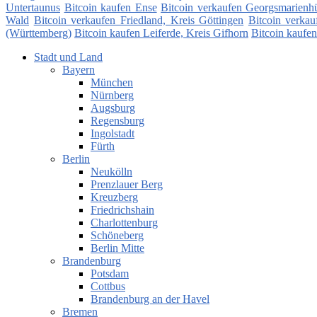
Untertaunus
Bitcoin kaufen Ense
Bitcoin verkaufen Georgsmarienhü
Wald
Bitcoin verkaufen Friedland, Kreis Göttingen
Bitcoin verkau
(Württemberg)
Bitcoin kaufen Leiferde, Kreis Gifhorn
Bitcoin kaufen
Stadt und Land
Bayern
München
Nürnberg
Augsburg
Regensburg
Ingolstadt
Fürth
Berlin
Neukölln
Prenzlauer Berg
Kreuzberg
Friedrichshain
Charlottenburg
Schöneberg
Berlin Mitte
Brandenburg
Potsdam
Cottbus
Brandenburg an der Havel
Bremen