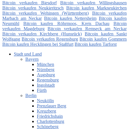
Bitcoin verkaufen Biesdorf
Bitcoin verkaufen Willingshausen
Bitcoin verkaufen Neukieritzsch
Bitcoin kaufen Markneukirchen
Bitcoin verkaufen Wehingen (Württemberg)
Bitcoin verkaufen
Marbach am Neckar
Bitcoin kaufen Nettersheim
Bitcoin kaufen
Neumühl
Bitcoin kaufen Röhrmoos, Kreis Dachau
Bitcoin
verkaufen Magdeburg
Bitcoin verkaufen Remseck am Neckar
Bitcoin verkaufen Kirchberg (Hunsrück)
Bitcoin kaufen Sankt
Wolfgang
Bitcoin verkaufen Regensburg
Bitcoin kaufen Gommern
Bitcoin kaufen Hecklingen bei Staßfurt
Bitcoin kaufen Tarforst
Stadt und Land
Bayern
München
Nürnberg
Augsburg
Regensburg
Ingolstadt
Fürth
Berlin
Neukölln
Prenzlauer Berg
Kreuzberg
Friedrichshain
Charlottenburg
Schöneberg