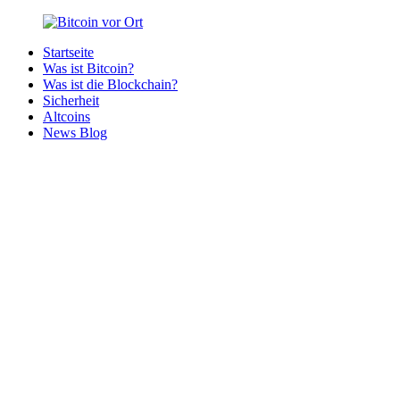
Zurück
zum
Startseite
Inhalt
Bitcoin
Bitcoins
Was ist Bitcoin?
vor
in
Was ist die Blockchain?
Ort
deiner
Sicherheit
Region
Altcoins
News Blog