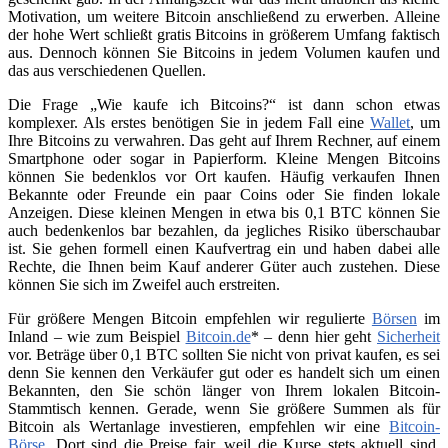
Motivation, um weitere Bitcoin anschließend zu erwerben. Alleine
der hohe Wert schließt gratis Bitcoins in größerem Umfang faktisch
aus. Dennoch können Sie Bitcoins in jedem Volumen kaufen und
das aus verschiedenen Quellen.
Die Frage „Wie kaufe ich Bitcoins?“ ist dann schon etwas
komplexer. Als erstes benötigen Sie in jedem Fall eine
Wallet
, um
Ihre Bitcoins zu verwahren. Das geht auf Ihrem Rechner, auf einem
Smartphone oder sogar in Papierform. Kleine Mengen Bitcoins
können Sie bedenklos vor Ort kaufen. Häufig verkaufen Ihnen
Bekannte oder Freunde ein paar Coins oder Sie finden lokale
Anzeigen. Diese kleinen Mengen in etwa bis 0,1 BTC können Sie
auch bedenkenlos bar bezahlen, da jegliches Risiko überschaubar
ist. Sie gehen formell einen Kaufvertrag ein und haben dabei alle
Rechte, die Ihnen beim Kauf anderer Güter auch zustehen. Diese
können Sie sich im Zweifel auch erstreiten.
Für größere Mengen Bitcoin empfehlen wir regulierte
Börsen
im
Inland – wie zum Beispiel
Bitcoin.de
* – denn hier geht
Sicherheit
vor. Beträge über 0,1 BTC sollten Sie nicht von privat kaufen, es sei
denn Sie kennen den Verkäufer gut oder es handelt sich um einen
Bekannten, den Sie schön länger von Ihrem lokalen Bitcoin-
Stammtisch kennen. Gerade, wenn Sie größere Summen als für
Bitcoin als Wertanlage investieren, empfehlen wir eine
Bitcoin-
Börse
. Dort sind die Preise fair, weil die Kurse stets aktuell sind.