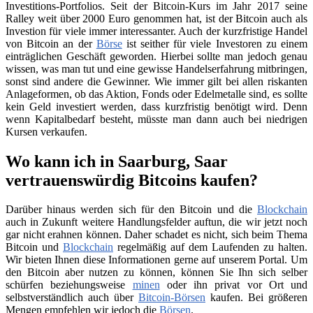
Investitions-Portfolios. Seit der Bitcoin-Kurs im Jahr 2017 seine
Ralley weit über 2000 Euro genommen hat, ist der Bitcoin auch als
Investion für viele immer interessanter. Auch der kurzfristige Handel
von Bitcoin an der
Börse
ist seither für viele Investoren zu einem
einträglichen Geschäft geworden. Hierbei sollte man jedoch genau
wissen, was man tut und eine gewisse Handelserfahrung mitbringen,
sonst sind andere die Gewinner. Wie immer gilt bei allen riskanten
Anlageformen, ob das Aktion, Fonds oder Edelmetalle sind, es sollte
kein Geld investiert werden, dass kurzfristig benötigt wird. Denn
wenn Kapitalbedarf besteht, müsste man dann auch bei niedrigen
Kursen verkaufen.
Wo kann ich in Saarburg, Saar
vertrauenswürdig Bitcoins kaufen?
Darüber hinaus werden sich für den Bitcoin und die
Blockchain
auch in Zukunft weitere Handlungsfelder auftun, die wir jetzt noch
gar nicht erahnen können. Daher schadet es nicht, sich beim Thema
Bitcoin und
Blockchain
regelmäßig auf dem Laufenden zu halten.
Wir bieten Ihnen diese Informationen gerne auf unserem Portal. Um
den Bitcoin aber nutzen zu können, können Sie Ihn sich selber
schürfen beziehungsweise
minen
oder ihn privat vor Ort und
selbstverständlich auch über
Bitcoin-Börsen
kaufen. Bei größeren
Mengen empfehlen wir jedoch die
Börsen
.