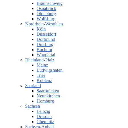
Braunschweig
Osnabrück
Oldenburg
Wolfsburg
Nordrhein-Westfalen
Köln
Düsseldorf
Dortmund
Duisburg
Bochum
Wuppertal
Rheinland-Pfalz
Mainz
Ludwigshafen
Trier
Koblenz
Saarland
Saarbrücken
Neunkirchen
Homburg
Sachsen
Leipzig
Dresden
Chemnitz
Sachsen-Anhalt