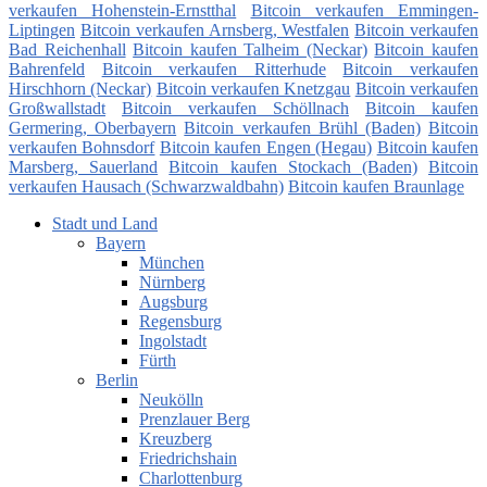
verkaufen Hohenstein-Ernstthal
Bitcoin verkaufen Emmingen-
Liptingen
Bitcoin verkaufen Arnsberg, Westfalen
Bitcoin verkaufen
Bad Reichenhall
Bitcoin kaufen Talheim (Neckar)
Bitcoin kaufen
Bahrenfeld
Bitcoin verkaufen Ritterhude
Bitcoin verkaufen
Hirschhorn (Neckar)
Bitcoin verkaufen Knetzgau
Bitcoin verkaufen
Großwallstadt
Bitcoin verkaufen Schöllnach
Bitcoin kaufen
Germering, Oberbayern
Bitcoin verkaufen Brühl (Baden)
Bitcoin
verkaufen Bohnsdorf
Bitcoin kaufen Engen (Hegau)
Bitcoin kaufen
Marsberg, Sauerland
Bitcoin kaufen Stockach (Baden)
Bitcoin
verkaufen Hausach (Schwarzwaldbahn)
Bitcoin kaufen Braunlage
Stadt und Land
Bayern
München
Nürnberg
Augsburg
Regensburg
Ingolstadt
Fürth
Berlin
Neukölln
Prenzlauer Berg
Kreuzberg
Friedrichshain
Charlottenburg