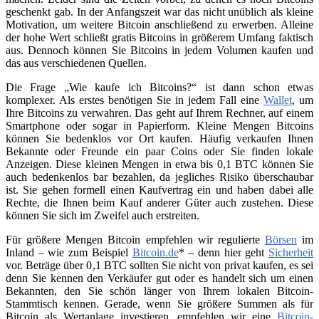
geschenkt gab. In der Anfangszeit war das nicht unüblich als kleine
Motivation, um weitere Bitcoin anschließend zu erwerben. Alleine
der hohe Wert schließt gratis Bitcoins in größerem Umfang faktisch
aus. Dennoch können Sie Bitcoins in jedem Volumen kaufen und
das aus verschiedenen Quellen.
Die Frage „Wie kaufe ich Bitcoins?“ ist dann schon etwas
komplexer. Als erstes benötigen Sie in jedem Fall eine
Wallet
, um
Ihre Bitcoins zu verwahren. Das geht auf Ihrem Rechner, auf einem
Smartphone oder sogar in Papierform. Kleine Mengen Bitcoins
können Sie bedenklos vor Ort kaufen. Häufig verkaufen Ihnen
Bekannte oder Freunde ein paar Coins oder Sie finden lokale
Anzeigen. Diese kleinen Mengen in etwa bis 0,1 BTC können Sie
auch bedenkenlos bar bezahlen, da jegliches Risiko überschaubar
ist. Sie gehen formell einen Kaufvertrag ein und haben dabei alle
Rechte, die Ihnen beim Kauf anderer Güter auch zustehen. Diese
können Sie sich im Zweifel auch erstreiten.
Für größere Mengen Bitcoin empfehlen wir regulierte
Börsen
im
Inland – wie zum Beispiel
Bitcoin.de
* – denn hier geht
Sicherheit
vor. Beträge über 0,1 BTC sollten Sie nicht von privat kaufen, es sei
denn Sie kennen den Verkäufer gut oder es handelt sich um einen
Bekannten, den Sie schön länger von Ihrem lokalen Bitcoin-
Stammtisch kennen. Gerade, wenn Sie größere Summen als für
Bitcoin als Wertanlage investieren, empfehlen wir eine
Bitcoin-