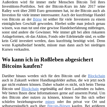
Außerdem wird für immer mehr Menschen Bitcoin Teil ihres
Investitions-Portfolios. Seit der Bitcoin-Kurs im Jahr 2017 seine
Ralley weit über 2000 Euro genommen hat, ist der Bitcoin auch als
Investion für viele immer interessanter. Auch der kurzfristige Handel
von Bitcoin an der
Börse
ist seither für viele Investoren zu einem
einträglichen Geschäft geworden. Hierbei sollte man jedoch genau
wissen, was man tut und eine gewisse Handelserfahrung mitbringen,
sonst sind andere die Gewinner. Wie immer gilt bei allen riskanten
Anlageformen, ob das Aktion, Fonds oder Edelmetalle sind, es sollte
kein Geld investiert werden, dass kurzfristig benötigt wird. Denn
wenn Kapitalbedarf besteht, müsste man dann auch bei niedrigen
Kursen verkaufen.
Wo kann ich in Roßleben abgesichert
Bitcoins kaufen?
Darüber hinaus werden sich für den Bitcoin und die
Blockchain
auch in Zukunft weitere Handlungsfelder auftun, die wir jetzt noch
gar nicht erahnen können. Daher schadet es nicht, sich beim Thema
Bitcoin und
Blockchain
regelmäßig auf dem Laufenden zu halten.
Wir bieten Ihnen diese Informationen gerne auf unserem Portal. Um
den Bitcoin aber nutzen zu können, können Sie Ihn sich selber
schürfen beziehungsweise
minen
oder ihn privat vor Ort und
selbstverständlich auch über
Bitcoin-Börsen
kaufen. Bei größeren