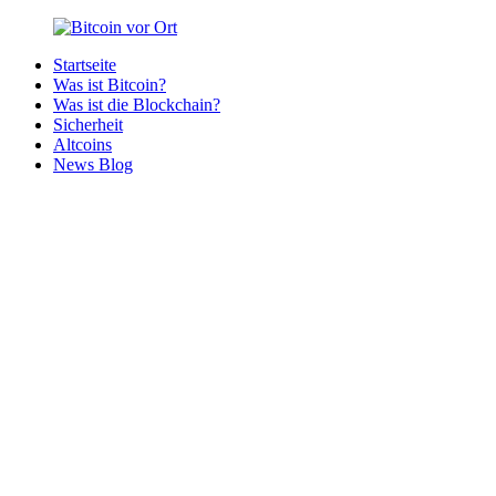
Zurück
zum
Startseite
Inhalt
Bitcoin
Bitcoins
Was ist Bitcoin?
vor
in
Was ist die Blockchain?
Ort
deiner
Sicherheit
Region
Altcoins
News Blog