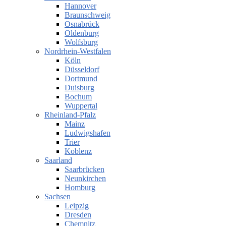
Hannover
Braunschweig
Osnabrück
Oldenburg
Wolfsburg
Nordrhein-Westfalen
Köln
Düsseldorf
Dortmund
Duisburg
Bochum
Wuppertal
Rheinland-Pfalz
Mainz
Ludwigshafen
Trier
Koblenz
Saarland
Saarbrücken
Neunkirchen
Homburg
Sachsen
Leipzig
Dresden
Chemnitz