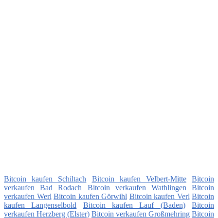
Bitcoin kaufen Schiltach
Bitcoin kaufen Velbert-Mitte
Bitcoin
verkaufen Bad Rodach
Bitcoin verkaufen Wathlingen
Bitcoin
verkaufen Werl
Bitcoin kaufen Görwihl
Bitcoin kaufen Verl
Bitcoin
kaufen Langenselbold
Bitcoin kaufen Lauf (Baden)
Bitcoin
verkaufen Herzberg (Elster)
Bitcoin verkaufen Großmehring
Bitcoin