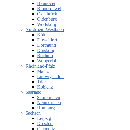
Hannover
Braunschweig
Osnabrück
Oldenburg
Wolfsburg
Nordrhein-Westfalen
Köln
Düsseldorf
Dortmund
Duisburg
Bochum
Wuppertal
Rheinland-Pfalz
Mainz
Ludwigshafen
Trier
Koblenz
Saarland
Saarbrücken
Neunkirchen
Homburg
Sachsen
Leipzig
Dresden
Chemnitz