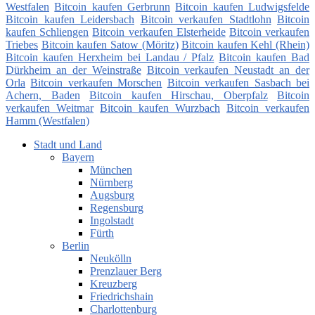
Westfalen
Bitcoin kaufen Gerbrunn
Bitcoin kaufen Ludwigsfelde
Bitcoin kaufen Leidersbach
Bitcoin verkaufen Stadtlohn
Bitcoin
kaufen Schliengen
Bitcoin verkaufen Elsterheide
Bitcoin verkaufen
Triebes
Bitcoin kaufen Satow (Möritz)
Bitcoin kaufen Kehl (Rhein)
Bitcoin kaufen Herxheim bei Landau / Pfalz
Bitcoin kaufen Bad
Dürkheim an der Weinstraße
Bitcoin verkaufen Neustadt an der
Orla
Bitcoin verkaufen Morschen
Bitcoin verkaufen Sasbach bei
Achern, Baden
Bitcoin kaufen Hirschau, Oberpfalz
Bitcoin
verkaufen Weitmar
Bitcoin kaufen Wurzbach
Bitcoin verkaufen
Hamm (Westfalen)
Stadt und Land
Bayern
München
Nürnberg
Augsburg
Regensburg
Ingolstadt
Fürth
Berlin
Neukölln
Prenzlauer Berg
Kreuzberg
Friedrichshain
Charlottenburg