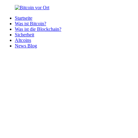
Zurück
zum
Startseite
Inhalt
Bitcoin
Bitcoins
Was ist Bitcoin?
vor
in
Was ist die Blockchain?
Ort
deiner
Sicherheit
Region
Altcoins
News Blog