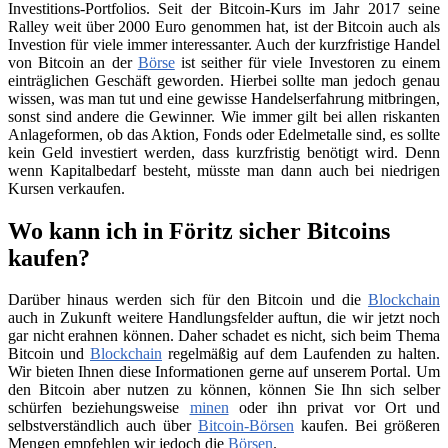
Investitions-Portfolios. Seit der Bitcoin-Kurs im Jahr 2017 seine
Ralley weit über 2000 Euro genommen hat, ist der Bitcoin auch als
Investion für viele immer interessanter. Auch der kurzfristige Handel
von Bitcoin an der
Börse
ist seither für viele Investoren zu einem
einträglichen Geschäft geworden. Hierbei sollte man jedoch genau
wissen, was man tut und eine gewisse Handelserfahrung mitbringen,
sonst sind andere die Gewinner. Wie immer gilt bei allen riskanten
Anlageformen, ob das Aktion, Fonds oder Edelmetalle sind, es sollte
kein Geld investiert werden, dass kurzfristig benötigt wird. Denn
wenn Kapitalbedarf besteht, müsste man dann auch bei niedrigen
Kursen verkaufen.
Wo kann ich in Föritz sicher Bitcoins
kaufen?
Darüber hinaus werden sich für den Bitcoin und die
Blockchain
auch in Zukunft weitere Handlungsfelder auftun, die wir jetzt noch
gar nicht erahnen können. Daher schadet es nicht, sich beim Thema
Bitcoin und
Blockchain
regelmäßig auf dem Laufenden zu halten.
Wir bieten Ihnen diese Informationen gerne auf unserem Portal. Um
den Bitcoin aber nutzen zu können, können Sie Ihn sich selber
schürfen beziehungsweise
minen
oder ihn privat vor Ort und
selbstverständlich auch über
Bitcoin-Börsen
kaufen. Bei größeren
Mengen empfehlen wir jedoch die
Börsen
.