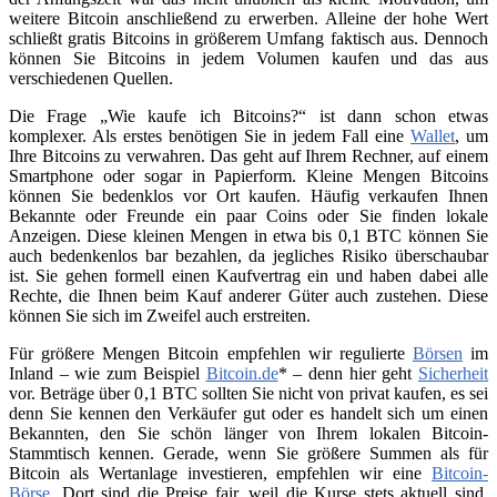
weitere Bitcoin anschließend zu erwerben. Alleine der hohe Wert
schließt gratis Bitcoins in größerem Umfang faktisch aus. Dennoch
können Sie Bitcoins in jedem Volumen kaufen und das aus
verschiedenen Quellen.
Die Frage „Wie kaufe ich Bitcoins?“ ist dann schon etwas
komplexer. Als erstes benötigen Sie in jedem Fall eine
Wallet
, um
Ihre Bitcoins zu verwahren. Das geht auf Ihrem Rechner, auf einem
Smartphone oder sogar in Papierform. Kleine Mengen Bitcoins
können Sie bedenklos vor Ort kaufen. Häufig verkaufen Ihnen
Bekannte oder Freunde ein paar Coins oder Sie finden lokale
Anzeigen. Diese kleinen Mengen in etwa bis 0,1 BTC können Sie
auch bedenkenlos bar bezahlen, da jegliches Risiko überschaubar
ist. Sie gehen formell einen Kaufvertrag ein und haben dabei alle
Rechte, die Ihnen beim Kauf anderer Güter auch zustehen. Diese
können Sie sich im Zweifel auch erstreiten.
Für größere Mengen Bitcoin empfehlen wir regulierte
Börsen
im
Inland – wie zum Beispiel
Bitcoin.de
* – denn hier geht
Sicherheit
vor. Beträge über 0,1 BTC sollten Sie nicht von privat kaufen, es sei
denn Sie kennen den Verkäufer gut oder es handelt sich um einen
Bekannten, den Sie schön länger von Ihrem lokalen Bitcoin-
Stammtisch kennen. Gerade, wenn Sie größere Summen als für
Bitcoin als Wertanlage investieren, empfehlen wir eine
Bitcoin-
Börse
. Dort sind die Preise fair, weil die Kurse stets aktuell sind.