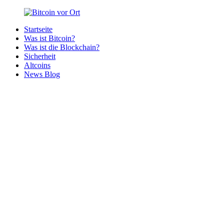
Zurück
zum
Startseite
Inhalt
Bitcoin
Bitcoins
Was ist Bitcoin?
vor
in
Was ist die Blockchain?
Ort
deiner
Sicherheit
Region
Altcoins
News Blog