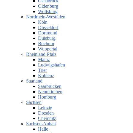
Osnabrück
Oldenburg
Wolfsburg
Nordrhein-Westfalen
Köln
Düsseldorf
Dortmund
Duisburg
Bochum
Wuppertal
Rheinland-Pfalz
Mainz
Ludwigshafen
Trier
Koblenz
Saarland
Saarbrücken
Neunkirchen
Homburg
Sachsen
Leipzig
Dresden
Chemnitz
Sachsen-Anhalt
Halle