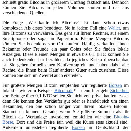
schließt gratis Bitcoins in größerem Umfang faktisch aus. Dennoch
können Sie Bitcoins in jedem Volumen kaufen und das aus
verschiedenen Quellen.
Die Frage „Wie kaufe ich Bitcoins?“ ist dann schon etwas
komplexer. Als erstes benötigen Sie in jedem Fall eine
Wallet
, um
Ihre Bitcoins zu verwahren. Das geht auf Ihrem Rechner, auf einem
Smartphone oder sogar in Papierform. Kleine Mengen Bitcoins
können Sie bedenklos vor Ort kaufen. Häufig verkaufen Ihnen
Bekannte oder Freunde ein paar Coins oder Sie finden lokale
Anzeigen. Diese kleinen Mengen in etwa bis 0,1 BTC können Sie
auch bedenkenlos bar bezahlen, da jegliches Risiko überschaubar
ist. Sie gehen formell einen Kaufvertrag ein und haben dabei alle
Rechte, die Ihnen beim Kauf anderer Güter auch zustehen. Diese
können Sie sich im Zweifel auch erstreiten.
Für größere Mengen Bitcoin empfehlen wir regulierte
Börsen
im
Inland – wie zum Beispiel
Bitcoin.de
* – denn hier geht
Sicherheit
vor. Beträge über 0,1 BTC sollten Sie nicht von privat kaufen, es sei
denn Sie kennen den Verkäufer gut oder es handelt sich um einen
Bekannten, den Sie schön länger von Ihrem lokalen Bitcoin-
Stammtisch kennen. Gerade, wenn Sie größere Summen als für
Bitcoin als Wertanlage investieren, empfehlen wir eine
Bitcoin-
Börse
. Dort sind die Preise fair, weil die Kurse stets aktuell sind.
Außerdem unterstehen regulierte
Börsen
in Deutschland der