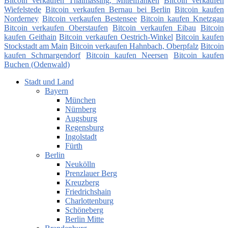
Bitcoin verkaufen Thalmässing, Mittelfranken
Bitcoin verkaufen
Wiefelstede
Bitcoin verkaufen Bernau bei Berlin
Bitcoin kaufen
Norderney
Bitcoin verkaufen Bestensee
Bitcoin kaufen Knetzgau
Bitcoin verkaufen Oberstaufen
Bitcoin verkaufen Eibau
Bitcoin
kaufen Geithain
Bitcoin verkaufen Oestrich-Winkel
Bitcoin kaufen
Stockstadt am Main
Bitcoin verkaufen Hahnbach, Oberpfalz
Bitcoin
kaufen Schmargendorf
Bitcoin kaufen Neersen
Bitcoin kaufen
Buchen (Odenwald)
Stadt und Land
Bayern
München
Nürnberg
Augsburg
Regensburg
Ingolstadt
Fürth
Berlin
Neukölln
Prenzlauer Berg
Kreuzberg
Friedrichshain
Charlottenburg
Schöneberg
Berlin Mitte