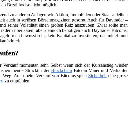
men Bezahlweise nicht möglich.
änzend zu anderen Anlagen wie Aktion, Immobilien oder Staatsanleihen
eit auch in seriösen Börsenmagazinen gesorgt. Auch für Daytrader –
und seiner Volatilität einen großen Reiz auszuüben. Zwar sollte man
Tradern überlassen, aber dennoch benötigen auch Daytrader Bitcoins,
ageformen bewusst sein, kein Kapital zu investieren, das mittel- und
rkaufsdruck.
aufen?
 Verkauf momentan sehr. Selbst wenn sich der Kursanstieg wieder
tionshemmende Strucktur der
Blockchain
Bitcoin-Miner und Verkäufer
 im Weg. Auch beim Verkauf von Bitcoins spielt
Sicherheit
eine große
en
zu empfehlen.