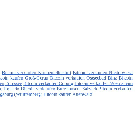
n
Bitcoin verkaufen Kirchentellinsfurt
Bitcoin verkaufen Niederwiesa
tcoin kaufen Groß-Gerau
Bitcoin verkaufen Ostseebad Binz
Bitcoin
en, Simssee
Bitcoin verkaufen Coburg
Bitcoin verkaufen Wiernsheim
, Holstein
Bitcoin verkaufen Burghausen, Salzach
Bitcoin verkaufen
igsburg (Württemberg)
Bitcoin kaufen Auenwald