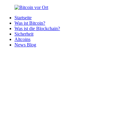
Zurück
zum
Startseite
Inhalt
Bitcoin
Bitcoins
Was ist Bitcoin?
vor
in
Was ist die Blockchain?
Ort
deiner
Sicherheit
Region
Altcoins
News Blog