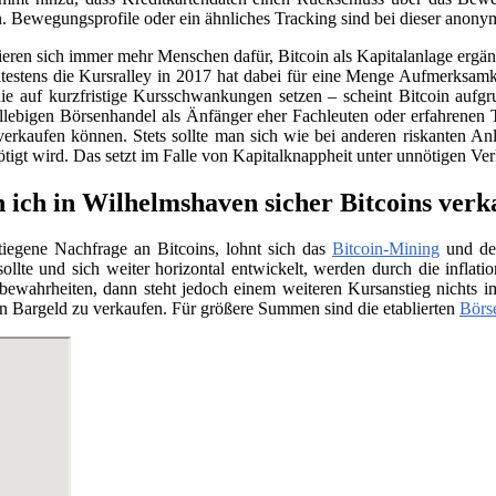
. Bewegungsprofile oder ein ähnliches Tracking sind bei dieser anony
sieren sich immer mehr Menschen dafür, Bitcoin als Kapitalanlage erg
testens die Kursralley in 2017 hat dabei für eine Menge Aufmerksamk
ie auf kurzfristige Kursschwankungen setzen – scheint Bitcoin aufgr
llebigen Börsenhandel als Änfänger eher Fachleuten oder erfahrenen 
verkaufen können. Stets sollte man sich wie bei anderen riskanten Anl
nötigt wird. Das setzt im Falle von Kapitalknappheit unter unnötigen Ve
 ich in Wilhelmshaven sicher Bitcoins verk
tiegene Nachfrage an Bitcoins, lohnt sich das
Bitcoin-Mining
und der
llte und sich weiter horizontal entwickelt, werden durch die infla
e bewahrheiten, dann steht jedoch einem weiteren Kursanstieg nichts
n Bargeld zu verkaufen. Für größere Summen sind die etablierten
Börs