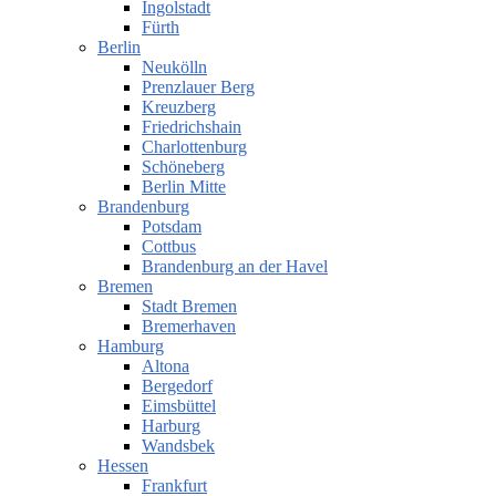
Ingolstadt
Fürth
Berlin
Neukölln
Prenzlauer Berg
Kreuzberg
Friedrichshain
Charlottenburg
Schöneberg
Berlin Mitte
Brandenburg
Potsdam
Cottbus
Brandenburg an der Havel
Bremen
Stadt Bremen
Bremerhaven
Hamburg
Altona
Bergedorf
Eimsbüttel
Harburg
Wandsbek
Hessen
Frankfurt