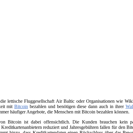
 die lettische Fluggesellschaft Air Baltic oder Organisationen wie 
zeit mit
Bitcoin
bezahlen und benötigen diese dann auch in ihrer
Wal
immer häufiger Angebote, die Menschen mit Bitcoin bezahlen können.
on Bitcoin ist dabei offensichtlich. Die Kunden brauchen kein
n Kreditkartenanbietern reduziert und Jahresgebühren fallen für den B
ommt hinzu, dass Kreditkartendaten einen Rückschluss über das Beweg