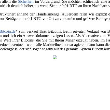
or allem die
Sicherheit
im Vordergrund. Sie möchten schließlich eine a
atürlich deutlich höher, als wenn Sie nur 0,01 BTC an Ihren Nachbarn
trukturiert anhand der Handelsmenge. Außerdem raten wir explizit da
 nur Beträge unter 0,1 BTC vor Ort zu verkaufen und größere Beträge
Bitcoin.de
* zum verkauf Ihrer Bitcoins. Beim privaten Verkauf von Be
en und sich ein Ausweisdokument zeigen lassen. Als Alternative zum Ver
r Wert Ihrer Bitcoins, die Sie mit Ihrem Miner erzeugt haben. Im Fa
jedoch eventuell, wenn alle Marktteilnehmer so agieren, dann kann di
otsengpass, der sich sogar negativ auf das gesamte System Bitcoin au