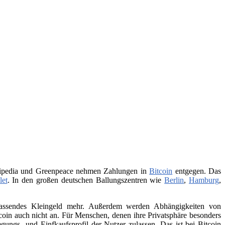
Wikipedia und Greenpeace nehmen Zahlungen in
Bitcoin
entgegen. Das
let
. In den großen deutschen Ballungszentren wie
Berlin
,
Hamburg
,
 passendes Kleingeld mehr. Außerdem werden Abhängigkeiten von
itcoin auch nicht an. Für Menschen, denen ihre Privatsphäre besonders
ungs- und Einfkaufsprofil der Nutzer zulassen. Das ist bei Bitcoin