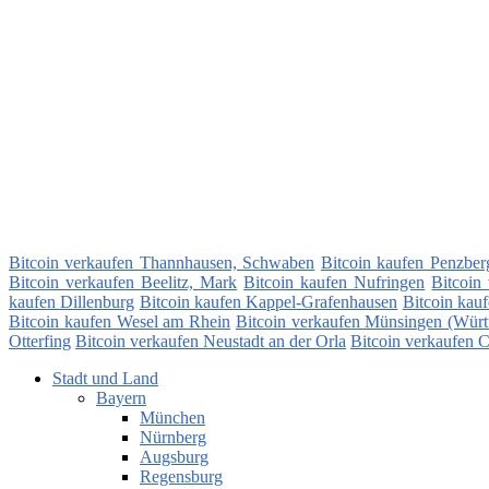
Bitcoin verkaufen Thannhausen, Schwaben
Bitcoin kaufen Penzber
Bitcoin verkaufen Beelitz, Mark
Bitcoin kaufen Nufringen
Bitcoin
kaufen Dillenburg
Bitcoin kaufen Kappel-Grafenhausen
Bitcoin kau
Bitcoin kaufen Wesel am Rhein
Bitcoin verkaufen Münsingen (Würt
Otterfing
Bitcoin verkaufen Neustadt an der Orla
Bitcoin verkaufen 
Stadt und Land
Bayern
München
Nürnberg
Augsburg
Regensburg