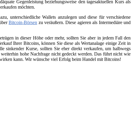
däquate Gegenleistung beziehungsweise den tagesaktuellen Kurs als
 verkaufen möchten.
zu, unterschiedliche Wallets anzulegen und diese für verschiedene
 über
Bitcoin-Börsen
zu veräußern. Diese agieren als Intermediäre und
trägen in dieser Höhe oder mehr, sollten Sie aber in jedem Fall den
kauf Ihrer Bitcoins, können Sie diese als Wertanalage einige Zeit in
lle sinkender Kurse, sollten Sie eher direkt verkaufen, um halbwegs
e weiterhin hohe Nachfrage nicht gedeckt werden. Das führt nicht wie
swirken kann. Wir wünsche viel Erfolg beim Handel mit Bitcoins!