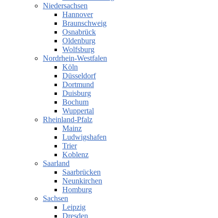
Niedersachsen
Hannover
Braunschweig
Osnabrück
Oldenburg
Wolfsburg
Nordrhein-Westfalen
Köln
Düsseldorf
Dortmund
Duisburg
Bochum
Wuppertal
Rheinland-Pfalz
Mainz
Ludwigshafen
Trier
Koblenz
Saarland
Saarbrücken
Neunkirchen
Homburg
Sachsen
Leipzig
Dresden