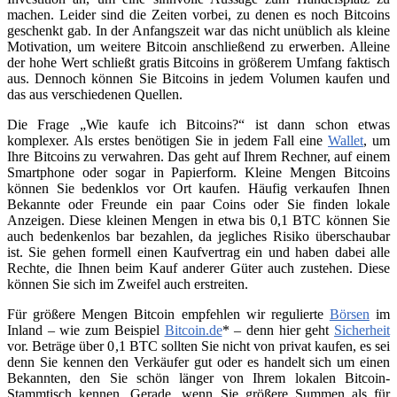
machen. Leider sind die Zeiten vorbei, zu denen es noch Bitcoins
geschenkt gab. In der Anfangszeit war das nicht unüblich als kleine
Motivation, um weitere Bitcoin anschließend zu erwerben. Alleine
der hohe Wert schließt gratis Bitcoins in größerem Umfang faktisch
aus. Dennoch können Sie Bitcoins in jedem Volumen kaufen und
das aus verschiedenen Quellen.
Die Frage „Wie kaufe ich Bitcoins?“ ist dann schon etwas
komplexer. Als erstes benötigen Sie in jedem Fall eine
Wallet
, um
Ihre Bitcoins zu verwahren. Das geht auf Ihrem Rechner, auf einem
Smartphone oder sogar in Papierform. Kleine Mengen Bitcoins
können Sie bedenklos vor Ort kaufen. Häufig verkaufen Ihnen
Bekannte oder Freunde ein paar Coins oder Sie finden lokale
Anzeigen. Diese kleinen Mengen in etwa bis 0,1 BTC können Sie
auch bedenkenlos bar bezahlen, da jegliches Risiko überschaubar
ist. Sie gehen formell einen Kaufvertrag ein und haben dabei alle
Rechte, die Ihnen beim Kauf anderer Güter auch zustehen. Diese
können Sie sich im Zweifel auch erstreiten.
Für größere Mengen Bitcoin empfehlen wir regulierte
Börsen
im
Inland – wie zum Beispiel
Bitcoin.de
* – denn hier geht
Sicherheit
vor. Beträge über 0,1 BTC sollten Sie nicht von privat kaufen, es sei
denn Sie kennen den Verkäufer gut oder es handelt sich um einen
Bekannten, den Sie schön länger von Ihrem lokalen Bitcoin-
Stammtisch kennen. Gerade, wenn Sie größere Summen als für