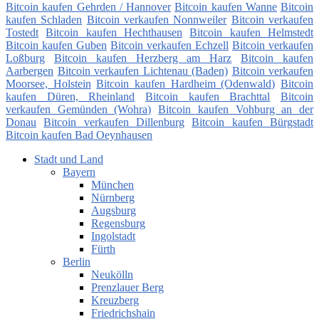
Bitcoin kaufen Gehrden / Hannover
Bitcoin kaufen Wanne
Bitcoin
kaufen Schladen
Bitcoin verkaufen Nonnweiler
Bitcoin verkaufen
Tostedt
Bitcoin kaufen Hechthausen
Bitcoin kaufen Helmstedt
Bitcoin kaufen Guben
Bitcoin verkaufen Echzell
Bitcoin verkaufen
Loßburg
Bitcoin kaufen Herzberg am Harz
Bitcoin kaufen
Aarbergen
Bitcoin verkaufen Lichtenau (Baden)
Bitcoin verkaufen
Moorsee, Holstein
Bitcoin kaufen Hardheim (Odenwald)
Bitcoin
kaufen Düren, Rheinland
Bitcoin kaufen Brachttal
Bitcoin
verkaufen Gemünden (Wohra)
Bitcoin kaufen Vohburg an der
Donau
Bitcoin verkaufen Dillenburg
Bitcoin kaufen Bürgstadt
Bitcoin kaufen Bad Oeynhausen
Stadt und Land
Bayern
München
Nürnberg
Augsburg
Regensburg
Ingolstadt
Fürth
Berlin
Neukölln
Prenzlauer Berg
Kreuzberg
Friedrichshain