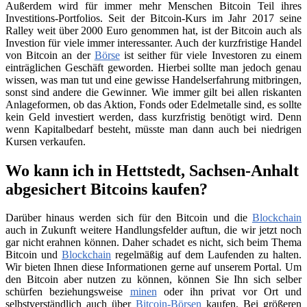
Außerdem wird für immer mehr Menschen Bitcoin Teil ihres
Investitions-Portfolios. Seit der Bitcoin-Kurs im Jahr 2017 seine
Ralley weit über 2000 Euro genommen hat, ist der Bitcoin auch als
Investion für viele immer interessanter. Auch der kurzfristige Handel
von Bitcoin an der
Börse
ist seither für viele Investoren zu einem
einträglichen Geschäft geworden. Hierbei sollte man jedoch genau
wissen, was man tut und eine gewisse Handelserfahrung mitbringen,
sonst sind andere die Gewinner. Wie immer gilt bei allen riskanten
Anlageformen, ob das Aktion, Fonds oder Edelmetalle sind, es sollte
kein Geld investiert werden, dass kurzfristig benötigt wird. Denn
wenn Kapitalbedarf besteht, müsste man dann auch bei niedrigen
Kursen verkaufen.
Wo kann ich in Hettstedt, Sachsen-Anhalt
abgesichert Bitcoins kaufen?
Darüber hinaus werden sich für den Bitcoin und die
Blockchain
auch in Zukunft weitere Handlungsfelder auftun, die wir jetzt noch
gar nicht erahnen können. Daher schadet es nicht, sich beim Thema
Bitcoin und
Blockchain
regelmäßig auf dem Laufenden zu halten.
Wir bieten Ihnen diese Informationen gerne auf unserem Portal. Um
den Bitcoin aber nutzen zu können, können Sie Ihn sich selber
schürfen beziehungsweise
minen
oder ihn privat vor Ort und
selbstverständlich auch über
Bitcoin-Börsen
kaufen. Bei größeren