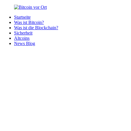
Zurück
zum
Startseite
Inhalt
Bitcoin
Bitcoins
Was ist Bitcoin?
vor
in
Was ist die Blockchain?
Ort
deiner
Sicherheit
Region
Altcoins
News Blog