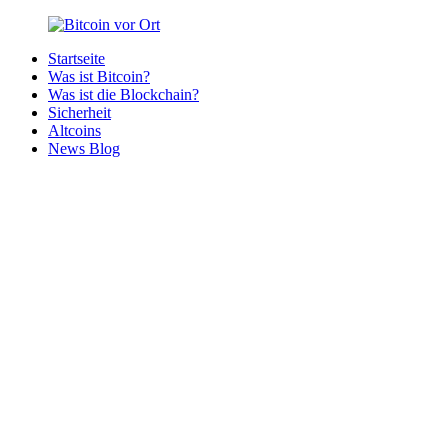
Zurück
zum
Startseite
Inhalt
Bitcoin
Bitcoins
Was ist Bitcoin?
vor
in
Was ist die Blockchain?
Ort
deiner
Sicherheit
Region
Altcoins
News Blog