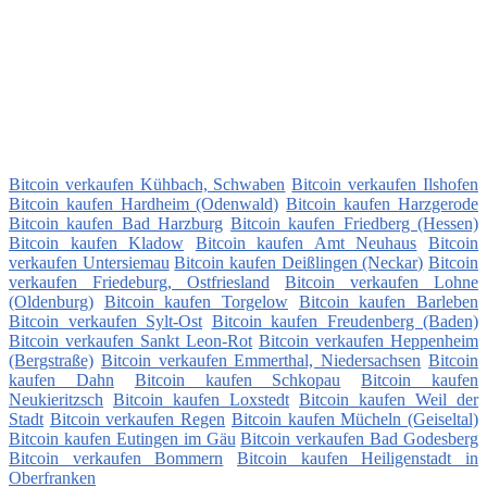
Bitcoin verkaufen Kühbach, Schwaben
Bitcoin verkaufen Ilshofen
Bitcoin kaufen Hardheim (Odenwald)
Bitcoin kaufen Harzgerode
Bitcoin kaufen Bad Harzburg
Bitcoin kaufen Friedberg (Hessen)
Bitcoin kaufen Kladow
Bitcoin kaufen Amt Neuhaus
Bitcoin
verkaufen Untersiemau
Bitcoin kaufen Deißlingen (Neckar)
Bitcoin
verkaufen Friedeburg, Ostfriesland
Bitcoin verkaufen Lohne
(Oldenburg)
Bitcoin kaufen Torgelow
Bitcoin kaufen Barleben
Bitcoin verkaufen Sylt-Ost
Bitcoin kaufen Freudenberg (Baden)
Bitcoin verkaufen Sankt Leon-Rot
Bitcoin verkaufen Heppenheim
(Bergstraße)
Bitcoin verkaufen Emmerthal, Niedersachsen
Bitcoin
kaufen Dahn
Bitcoin kaufen Schkopau
Bitcoin kaufen
Neukieritzsch
Bitcoin kaufen Loxstedt
Bitcoin kaufen Weil der
Stadt
Bitcoin verkaufen Regen
Bitcoin kaufen Mücheln (Geiseltal)
Bitcoin kaufen Eutingen im Gäu
Bitcoin verkaufen Bad Godesberg
Bitcoin verkaufen Bommern
Bitcoin kaufen Heiligenstadt in
Oberfranken