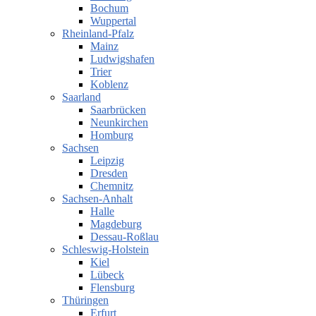
Bochum
Wuppertal
Rheinland-Pfalz
Mainz
Ludwigshafen
Trier
Koblenz
Saarland
Saarbrücken
Neunkirchen
Homburg
Sachsen
Leipzig
Dresden
Chemnitz
Sachsen-Anhalt
Halle
Magdeburg
Dessau-Roßlau
Schleswig-Holstein
Kiel
Lübeck
Flensburg
Thüringen
Erfurt