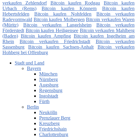
verkaufen Zehlendorf
Bitcoin kaufen Rodgau
Bitcoin kaufen
Urbach (Rems)
Bitcoin kaufen Könnern
Bitcoin kaufen
Hebertsfelden
Bitcoin kaufen Nohfelden
Bitcoin verkaufen
Radevormwald
Bitcoin kaufen Molbergen
Bitcoin verkaufen Waren
(Müritz)
Bitcoin verkaufen Langelsheim
Bitcoin verkaufen
Förderstedt
Bitcoin kaufen Heiligensee
Bitcoin verkaufen Mahlberg
(Baden)
Bitcoin kaufen Ampfing
Bitcoin kaufen Ingelheim am
Rhein
Bitcoin verkaufen Friedrichstadt
Bitcoin verkaufen
Sassenburg
Bitcoin kaufen Sachsen-Anhalt
Bitcoin verkaufen
Hohberg bei Offenburg
Stadt und Land
Bayern
München
Nürnberg
Augsburg
Regensburg
Ingolstadt
Fürth
Berlin
Neukölln
Prenzlauer Berg
Kreuzberg
Friedrichshain
Charlottenburg