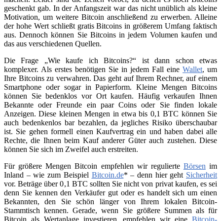
geschenkt gab. In der Anfangszeit war das nicht unüblich als kleine
Motivation, um weitere Bitcoin anschließend zu erwerben. Alleine
der hohe Wert schließt gratis Bitcoins in größerem Umfang faktisch
aus. Dennoch können Sie Bitcoins in jedem Volumen kaufen und
das aus verschiedenen Quellen.
Die Frage „Wie kaufe ich Bitcoins?“ ist dann schon etwas
komplexer. Als erstes benötigen Sie in jedem Fall eine
Wallet
, um
Ihre Bitcoins zu verwahren. Das geht auf Ihrem Rechner, auf einem
Smartphone oder sogar in Papierform. Kleine Mengen Bitcoins
können Sie bedenklos vor Ort kaufen. Häufig verkaufen Ihnen
Bekannte oder Freunde ein paar Coins oder Sie finden lokale
Anzeigen. Diese kleinen Mengen in etwa bis 0,1 BTC können Sie
auch bedenkenlos bar bezahlen, da jegliches Risiko überschaubar
ist. Sie gehen formell einen Kaufvertrag ein und haben dabei alle
Rechte, die Ihnen beim Kauf anderer Güter auch zustehen. Diese
können Sie sich im Zweifel auch erstreiten.
Für größere Mengen Bitcoin empfehlen wir regulierte
Börsen
im
Inland – wie zum Beispiel
Bitcoin.de
* – denn hier geht
Sicherheit
vor. Beträge über 0,1 BTC sollten Sie nicht von privat kaufen, es sei
denn Sie kennen den Verkäufer gut oder es handelt sich um einen
Bekannten, den Sie schön länger von Ihrem lokalen Bitcoin-
Stammtisch kennen. Gerade, wenn Sie größere Summen als für
Bitcoin als Wertanlage investieren, empfehlen wir eine
Bitcoin-