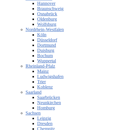
Hannover
Braunschweig
Osnabrück
Oldenburg
Wolfsburg
Nordrhein-Westfalen
Köln
Düsseldorf
Dortmund
Duisburg
Bochum
Wuppertal
Rheinland-Pfalz
Mainz
Ludwigshafen
Trier
Koblenz
Saarland
Saarbrücken
Neunkirchen
Homburg
Sachsen
Leipzig
Dresden
Chemnitz