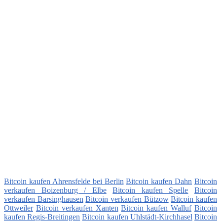
Bitcoin kaufen Ahrensfelde bei Berlin
Bitcoin kaufen Dahn
Bitcoin
verkaufen Boizenburg / Elbe
Bitcoin kaufen Spelle
Bitcoin
verkaufen Barsinghausen
Bitcoin verkaufen Bützow
Bitcoin kaufen
Ottweiler
Bitcoin verkaufen Xanten
Bitcoin kaufen Walluf
Bitcoin
kaufen Regis-Breitingen
Bitcoin kaufen Uhlstädt-Kirchhasel
Bitcoin