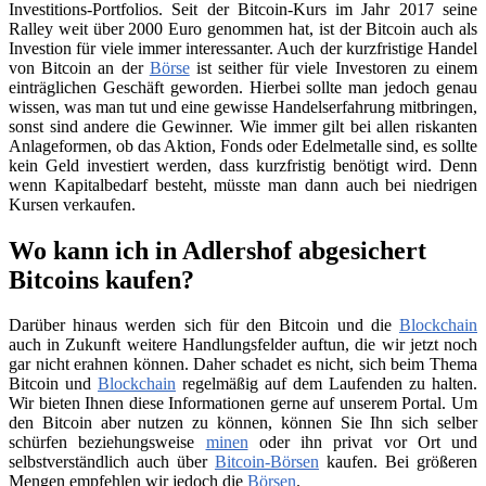
Investitions-Portfolios. Seit der Bitcoin-Kurs im Jahr 2017 seine
Ralley weit über 2000 Euro genommen hat, ist der Bitcoin auch als
Investion für viele immer interessanter. Auch der kurzfristige Handel
von Bitcoin an der
Börse
ist seither für viele Investoren zu einem
einträglichen Geschäft geworden. Hierbei sollte man jedoch genau
wissen, was man tut und eine gewisse Handelserfahrung mitbringen,
sonst sind andere die Gewinner. Wie immer gilt bei allen riskanten
Anlageformen, ob das Aktion, Fonds oder Edelmetalle sind, es sollte
kein Geld investiert werden, dass kurzfristig benötigt wird. Denn
wenn Kapitalbedarf besteht, müsste man dann auch bei niedrigen
Kursen verkaufen.
Wo kann ich in Adlershof abgesichert
Bitcoins kaufen?
Darüber hinaus werden sich für den Bitcoin und die
Blockchain
auch in Zukunft weitere Handlungsfelder auftun, die wir jetzt noch
gar nicht erahnen können. Daher schadet es nicht, sich beim Thema
Bitcoin und
Blockchain
regelmäßig auf dem Laufenden zu halten.
Wir bieten Ihnen diese Informationen gerne auf unserem Portal. Um
den Bitcoin aber nutzen zu können, können Sie Ihn sich selber
schürfen beziehungsweise
minen
oder ihn privat vor Ort und
selbstverständlich auch über
Bitcoin-Börsen
kaufen. Bei größeren
Mengen empfehlen wir jedoch die
Börsen
.