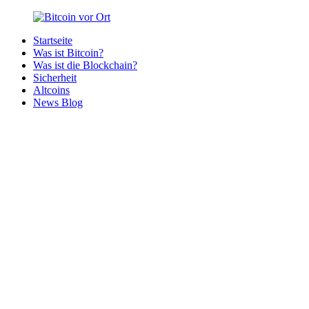
Zurück
zum
Startseite
Inhalt
Bitcoin
Bitcoins
Was ist Bitcoin?
vor
in
Was ist die Blockchain?
Ort
deiner
Sicherheit
Region
Altcoins
News Blog