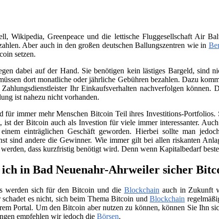
, Wikipedia, Greenpeace und die lettische Fluggesellschaft Air Bal
ahlen. Aber auch in den großen deutschen Ballungszentren wie in
Ber
coin setzen.
iegen dabei auf der Hand. Sie benötigen kein lästiges Bargeld, sind
üssen dort monatliche oder jährliche Gebühren bezahlen. Dazu kommt 
Zahlungsdienstleister Ihr Einkaufsverhalten nachverfolgen können. D
ung ist nahezu nicht vorhanden.
für immer mehr Menschen Bitcoin Teil ihres Investitions-Portfolios. 
ist der Bitcoin auch als Investion für viele immer interessanter. Auc
 einem einträglichen Geschäft geworden. Hierbei sollte man jedo
nst sind andere die Gewinner. Wie immer gilt bei allen riskanten Anla
t werden, dass kurzfristig benötigt wird. Denn wenn Kapitalbedarf bes
ich in Bad Neuenahr-Ahrweiler sicher Bitc
s werden sich für den Bitcoin und die
Blockchain
auch in Zukunft we
 schadet es nicht, sich beim Thema Bitcoin und
Blockchain
regelmäßig
rem Portal. Um den Bitcoin aber nutzen zu können, können Sie Ihn si
ngen empfehlen wir jedoch die
Börsen
.