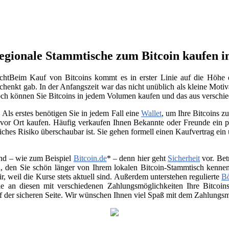
regionale Stammtische zum Bitcoin kaufen 
Beim Kauf von Bitcoins kommt es in erster Linie auf die Höhe d
chenkt gab. In der Anfangszeit war das nicht unüblich als kleine Moti
noch können Sie Bitcoins in jedem Volumen kaufen und das aus verschi
Als erstes benötigen Sie in jedem Fall eine
Wallet
, um Ihre Bitcoins 
vor Ort kaufen. Häufig verkaufen Ihnen Bekannte oder Freunde ein p
ches Risiko überschaubar ist. Sie gehen formell einen Kaufvertrag ein
nd – wie zum Beispiel
Bitcoin.de
* – denn hier geht
Sicherheit
vor. Bet
, den Sie schön länger von Ihrem lokalen Bitcoin-Stammtisch kenne
air, weil die Kurse stets aktuell sind. Außerdem unterstehen regulierte
B
 Sie an diesen mit verschiedenen Zahlungsmöglichkeiten Ihre Bitco
uf der sicheren Seite. Wir wünschen Ihnen viel Spaß mit dem Zahlungsmi