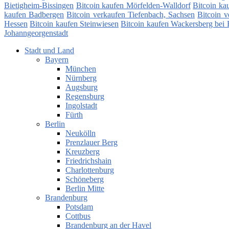
Bietigheim-Bissingen
Bitcoin kaufen Mörfelden-Walldorf
Bitcoin ka
kaufen Badbergen
Bitcoin verkaufen Tiefenbach, Sachsen
Bitcoin 
Hessen
Bitcoin kaufen Steinwiesen
Bitcoin kaufen Wackersberg bei
Johanngeorgenstadt
Stadt und Land
Bayern
München
Nürnberg
Augsburg
Regensburg
Ingolstadt
Fürth
Berlin
Neukölln
Prenzlauer Berg
Kreuzberg
Friedrichshain
Charlottenburg
Schöneberg
Berlin Mitte
Brandenburg
Potsdam
Cottbus
Brandenburg an der Havel