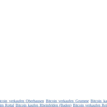
tcoin verkaufen Oberhausen
Bitcoin verkaufen Grumme
Bitcoin ka
im Rottal
Bitcoin kaufen Rheinfelden (Baden)
Bitcoin verkaufen Rei