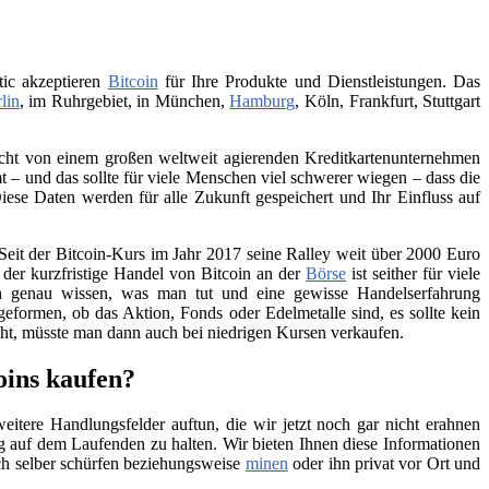
tic akzeptieren
Bitcoin
für Ihre Produkte und Dienstleistungen. Das
lin
, im Ruhrgebiet, in München,
Hamburg
, Köln, Frankfurt, Stuttgart
 nicht von einem großen weltweit agierenden Kreditkartenunternehmen
– und das sollte für viele Menschen viel schwerer wiegen – dass die
iese Daten werden für alle Zukunft gespeichert und Ihr Einfluss auf
Seit der Bitcoin-Kurs im Jahr 2017 seine Ralley weit über 2000 Euro
h der kurzfristige Handel von Bitcoin an der
Börse
ist seither für viele
ch genau wissen, was man tut und eine gewisse Handelserfahrung
geformen, ob das Aktion, Fonds oder Edelmetalle sind, es sollte kein
teht, müsste man dann auch bei niedrigen Kursen verkaufen.
oins kaufen?
itere Handlungsfelder auftun, die wir jetzt noch gar nicht erahnen
 auf dem Laufenden zu halten. Wir bieten Ihnen diese Informationen
ch selber schürfen beziehungsweise
minen
oder ihn privat vor Ort und