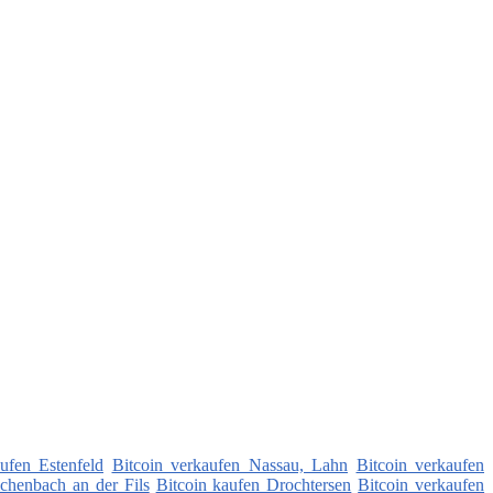
ufen Estenfeld
Bitcoin verkaufen Nassau, Lahn
Bitcoin verkaufen
chenbach an der Fils
Bitcoin kaufen Drochtersen
Bitcoin verkaufen