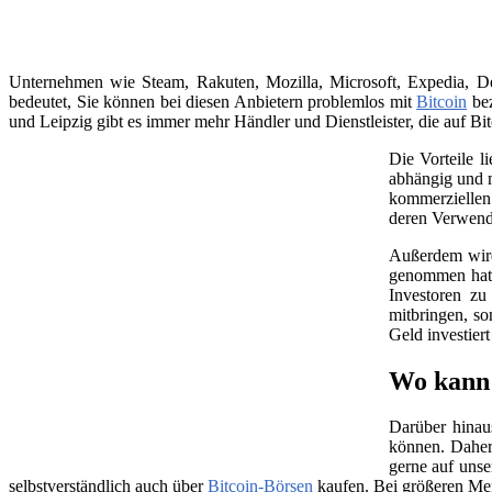
Unternehmen wie Steam, Rakuten, Mozilla, Microsoft, Expedia, Dell
bedeutet, Sie können bei diesen Anbietern problemlos mit
Bitcoin
bez
und Leipzig gibt es immer mehr Händler und Dienstleister, die auf Bit
Die Vorteile l
abhängig und m
kommerziellen 
deren Verwend
Außerdem wird 
genommen hat, 
Investoren zu
mitbringen, so
Geld investier
Wo kann 
Darüber hinau
können. Daher
gerne auf unse
selbstverständlich auch über
Bitcoin-Börsen
kaufen. Bei größeren Me