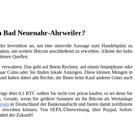
in Bad Neuenahr-Ahrweiler?
er Investition an, um eine sinnvolle Aussage zum Handelsplatz zu
vation, um weitere Bitcoin anschließend zu erwerben. Alleine der hohe
edenen Quellen.
zu verwahren. Das geht auf Ihrem Rechner, auf einem Smartphone oder
aar Coins oder Sie finden lokale Anzeigen. Diese kleinen Mengen in
 und haben dabei alle Rechte, die Ihnen beim Kauf anderer Güter auch
räge über 0,1 BTC sollten Sie nicht von privat kaufen, es sei denn Sie
n. Gerade, wenn Sie größere Summen als für Bitcoin als Wertanlage
örsen
in Deutschland der Bankenaufsicht und bieten damit zertifizierte
ins erwerben können. Von SEPA-Überweisung, über Paypal, Sofort-
ttel der Zukunft!