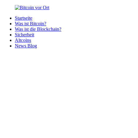
Zurück
zum
Startseite
Inhalt
Bitcoin
Bitcoins
Was ist Bitcoin?
vor
in
Was ist die Blockchain?
Ort
deiner
Sicherheit
Region
Altcoins
News Blog