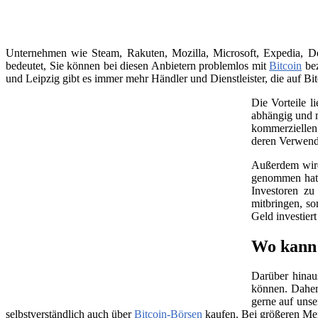
Unternehmen wie Steam, Rakuten, Mozilla, Microsoft, Expedia, Dell
bedeutet, Sie können bei diesen Anbietern problemlos mit
Bitcoin
bez
und Leipzig gibt es immer mehr Händler und Dienstleister, die auf Bit
Die Vorteile l
abhängig und m
kommerziellen 
deren Verwend
Außerdem wird 
genommen hat, 
Investoren zu
mitbringen, so
Geld investier
Wo kann 
Darüber hinau
können. Daher
gerne auf unse
selbstverständlich auch über
Bitcoin-Börsen
kaufen. Bei größeren Me