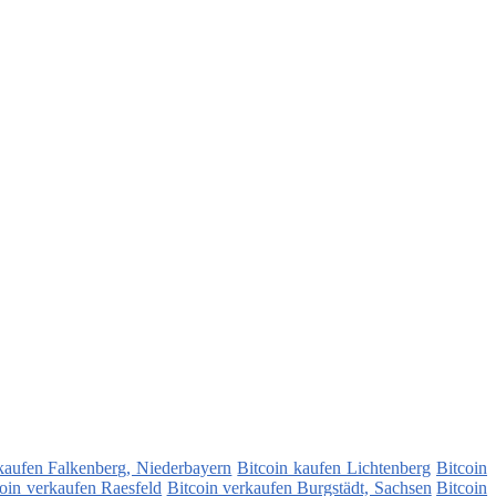
kaufen Falkenberg, Niederbayern
Bitcoin kaufen Lichtenberg
Bitcoin
oin verkaufen Raesfeld
Bitcoin verkaufen Burgstädt, Sachsen
Bitcoin