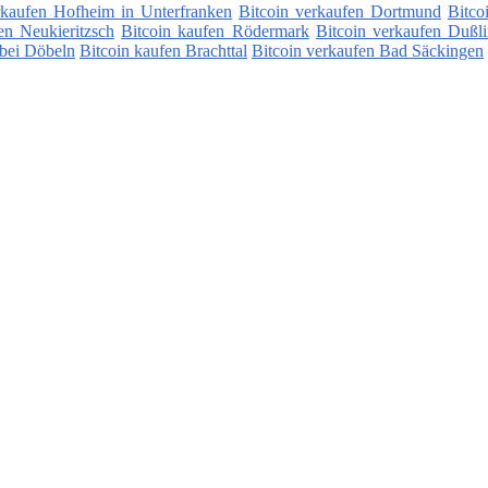
rkaufen Hofheim in Unterfranken
Bitcoin verkaufen Dortmund
Bitco
en Neukieritzsch
Bitcoin kaufen Rödermark
Bitcoin verkaufen Dußl
 bei Döbeln
Bitcoin kaufen Brachttal
Bitcoin verkaufen Bad Säckingen