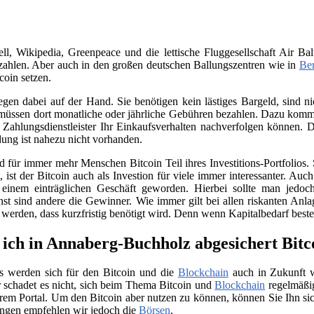
, Wikipedia, Greenpeace und die lettische Fluggesellschaft Air Bal
ahlen. Aber auch in den großen deutschen Ballungszentren wie in
Ber
coin setzen.
iegen dabei auf der Hand. Sie benötigen kein lästiges Bargeld, sind
üssen dort monatliche oder jährliche Gebühren bezahlen. Dazu kommt 
Zahlungsdienstleister Ihr Einkaufsverhalten nachverfolgen können. D
ung ist nahezu nicht vorhanden.
für immer mehr Menschen Bitcoin Teil ihres Investitions-Portfolios. 
ist der Bitcoin auch als Investion für viele immer interessanter. Auc
 einem einträglichen Geschäft geworden. Hierbei sollte man jedo
nst sind andere die Gewinner. Wie immer gilt bei allen riskanten Anla
t werden, dass kurzfristig benötigt wird. Denn wenn Kapitalbedarf bes
ich in Annaberg-Buchholz abgesichert Bitc
s werden sich für den Bitcoin und die
Blockchain
auch in Zukunft we
 schadet es nicht, sich beim Thema Bitcoin und
Blockchain
regelmäßig
rem Portal. Um den Bitcoin aber nutzen zu können, können Sie Ihn si
ngen empfehlen wir jedoch die
Börsen
.