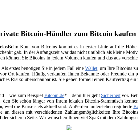
rivate Bitcoin-Händler zum Bitcoin kaufe
Beim Kauf von Bitcoins kommt es in erster Linie auf die Höhe 
chenkt gab. In der Anfangszeit war das nicht unüblich als kleine Moti
noch können Sie Bitcoins in jedem Volumen kaufen und das aus verschi
Als erstes benötigen Sie in jedem Fall eine
Wallet
, um Ihre Bitcoins 
vor Ort kaufen. Häufig verkaufen Ihnen Bekannte oder Freunde ein p
ches Risiko überschaubar ist. Sie gehen formell einen Kaufvertrag ein
nd – wie zum Beispiel
Bitcoin.de
* – denn hier geht
Sicherheit
vor. Bet
, den Sie schön länger von Ihrem lokalen Bitcoin-Stammtisch kenne
air, weil die Kurse stets aktuell sind. Außerdem unterstehen regulierte
B
 Sie an diesen mit verschiedenen Zahlungsmöglichkeiten Ihre Bitco
uf der sicheren Seite. Wir wünschen Ihnen viel Spaß mit dem Zahlungsmi