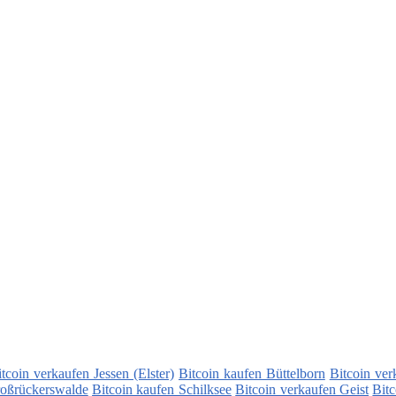
itcoin verkaufen Jessen (Elster)
Bitcoin kaufen Büttelborn
Bitcoin ver
roßrückerswalde
Bitcoin kaufen Schilksee
Bitcoin verkaufen Geist
Bitc