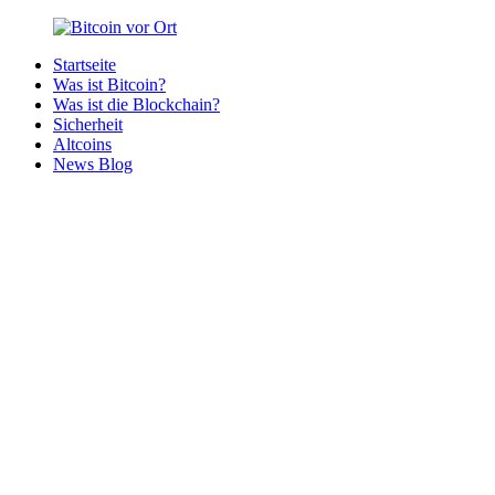
Zurück
zum
Startseite
Inhalt
Bitcoin
Bitcoins
Was ist Bitcoin?
vor
in
Was ist die Blockchain?
Ort
deiner
Sicherheit
Region
Altcoins
News Blog