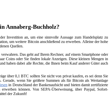
n in Annaberg-Buchholz?
der Investition an, um eine sinnvolle Aussage zum Handelsplatz zu
vation, um weitere Bitcoin anschließend zu erwerben. Alleine der hohe
edenen Quellen.
zu verwahren. Das geht auf Ihrem Rechner, auf einem Smartphone oder
aar Coins oder Sie finden lokale Anzeigen. Diese kleinen Mengen in
 und haben dabei alle Rechte, die Ihnen beim Kauf anderer Güter auch
räge über 0,1 BTC sollten Sie nicht von privat kaufen, es sei denn Sie
n. Gerade, wenn Sie größere Summen als für Bitcoin als Wertanlage
örsen
in Deutschland der Bankenaufsicht und bieten damit zertifizierte
ins erwerben können. Von SEPA-Überweisung, über Paypal, Sofort-
ttel der Zukunft!