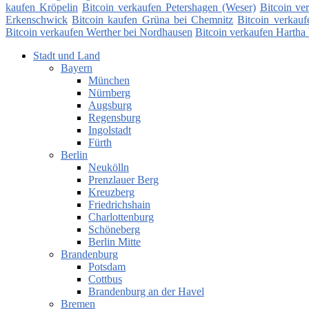
kaufen Kröpelin
Bitcoin verkaufen Petershagen (Weser)
Bitcoin ve
Erkenschwick
Bitcoin kaufen Grüna bei Chemnitz
Bitcoin verkauf
Bitcoin verkaufen Werther bei Nordhausen
Bitcoin verkaufen Hartha
Stadt und Land
Bayern
München
Nürnberg
Augsburg
Regensburg
Ingolstadt
Fürth
Berlin
Neukölln
Prenzlauer Berg
Kreuzberg
Friedrichshain
Charlottenburg
Schöneberg
Berlin Mitte
Brandenburg
Potsdam
Cottbus
Brandenburg an der Havel
Bremen