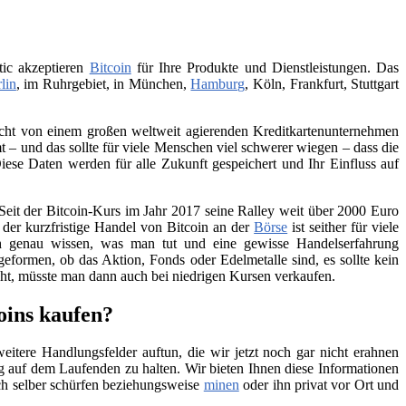
tic akzeptieren
Bitcoin
für Ihre Produkte und Dienstleistungen. Das
lin
, im Ruhrgebiet, in München,
Hamburg
, Köln, Frankfurt, Stuttgart
 nicht von einem großen weltweit agierenden Kreditkartenunternehmen
– und das sollte für viele Menschen viel schwerer wiegen – dass die
iese Daten werden für alle Zukunft gespeichert und Ihr Einfluss auf
Seit der Bitcoin-Kurs im Jahr 2017 seine Ralley weit über 2000 Euro
h der kurzfristige Handel von Bitcoin an der
Börse
ist seither für viele
ch genau wissen, was man tut und eine gewisse Handelserfahrung
geformen, ob das Aktion, Fonds oder Edelmetalle sind, es sollte kein
teht, müsste man dann auch bei niedrigen Kursen verkaufen.
oins kaufen?
itere Handlungsfelder auftun, die wir jetzt noch gar nicht erahnen
 auf dem Laufenden zu halten. Wir bieten Ihnen diese Informationen
ch selber schürfen beziehungsweise
minen
oder ihn privat vor Ort und