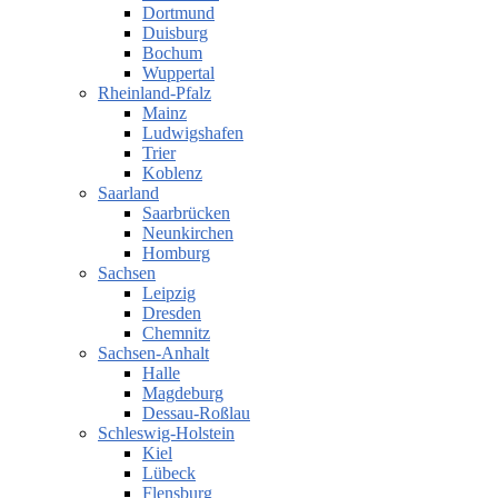
Dortmund
Duisburg
Bochum
Wuppertal
Rheinland-Pfalz
Mainz
Ludwigshafen
Trier
Koblenz
Saarland
Saarbrücken
Neunkirchen
Homburg
Sachsen
Leipzig
Dresden
Chemnitz
Sachsen-Anhalt
Halle
Magdeburg
Dessau-Roßlau
Schleswig-Holstein
Kiel
Lübeck
Flensburg