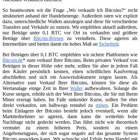
So beantworten wir die Frage „Wo verkaufe ich Bitcoins?“ recht
strukturiert anhand der Handelsmenge. Außerdem raten wir explizit
dazu, unterschiedliche Wallets anzulegen und diese für verschiedene
Transfers und Verkäufe zu nutzen. Wir empfehlen aktuell außerdem,
nur Beträge unter 0,1 BTC vor Ort zu verkaufen und größere
Beträge über
Bitcoin-Börsen
zu veräußern. Diese agieren als
Intermediäre und bieten damit ein hohes Maß an
Sicherheit
.
Bei Beträgen über 0,1 BTC empfehlen wir sichere Plattformen wie
Bitcoin.de
* zum verkauf Ihrer Bitcoins. Beim privaten Verkauf von
Beträgen in dieser Höhe oder mehr, sollten Sie aber in jedem Fall
den Käufer persönlich kennen, einen schriftlichen Kaufvertrag
abschließen und sich ein Ausweisdokument zeigen lassen. Als
Alternative zum Verkauf Ihrer Bitcoins, können Sie diese als
Wertanalage einige Zeit in Ihrer
Wallet
aufbewahren. Solange die
Kurse steigen, erhöht sich der Wert Ihrer Bitcoins, die Sie mit Ihrem
Miner erzeugt haben. Im Falle sinkender Kurse, sollten Sie eher
direkt verkaufen, um halbwegs rentabel zu
minen
. Ein Problem
beim Einlagern der Bitcoins besteht jedoch eventuell, wenn alle
Marktteilnehmer so agieren, dann kann die weiterhin hohe
Nachfrage nicht gedeckt werden. Das führt nicht wie theoretisch
vermutet zu einem höheren Preis, sondern zu einem
Angebotsengpass, der sich sogar negativ auf das gesamte System
Bitcoin auswirken kann. Wir wünsche viel Erfolg beim Handel mit