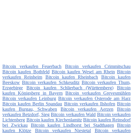
Bitcoin verkaufen Feuerbach
Bitcoin verkaufen Crimmitschau
Bitcoin kaufen Bothfeld
Bitcoin kaufen Wesel am Rhein
Bitcoin
verkaufen Reinheim
Bitcoin kaufen Rheinbach
Bitcoin kaufen
Beeskow
Bitcoin verkaufen Schkeuditz
Bitcoin verkaufen Thum,
Erzgebirge
Bitcoin kaufen Schlierbach (Württemberg)
Bitcoin
kaufen Königsberg in Bayern
Bitcoin verkaufen Grevesmühlen
Bitcoin verkaufen Leinburg
Bitcoin verkaufen Osterode am Harz
Bitcoin kaufen Berlin Spandau
Bitcoin verkaufen Ilshofen
Bitcoin
kaufen Burgau, Schwaben
Bitcoin verkaufen Aerzen
Bitcoin
verkaufen Betzdorf, Sieg
Bitcoin verkaufen Wald
Bitcoin verkaufen
Lichtenberg
Bitcoin kaufen Kirchenlamitz
Bitcoin kaufen Reinsdorf
bei Zwickau
Bitcoin kaufen Lindhorst bei Stadthagen
Bitcoin
kaufen Klötze
Bitcoin verkaufen Niestetal
Bitcoin verkaufen