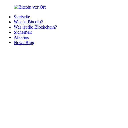
Zurück
zum
Startseite
Inhalt
Bitcoin
Bitcoins
Was ist Bitcoin?
vor
in
Was ist die Blockchain?
Ort
deiner
Sicherheit
Region
Altcoins
News Blog