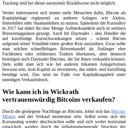
Tracking sind bei dieser anonymen Bezahlweise nicht möglich.
Weiter interessieren sich immer mehr Menschen dafür, Bitcoin als
Kapitalanlage ergänzend zu anderen Anlagen wie Aktion,
Immobilien oder Staatsanleihen zu nutzen. Spätestens die Kursralley
in 2017 hat dabei für eine Menge Aufmerksamkeit auch in seriösen
Börsenmagazinen gesorgt. Auch für Daytrader – also Händler die
auf kurzfristige Kursschwankungen setzen – scheint Bitcoin
aufgrund seiner Volatilität einen großen Reiz auszuüben. Zwar sollte
man solchen schnelllebigen Börsenhandel als Änfänger eher
Fachleuten oder erfahrenen Tradern überlassen, aber dennoch
benötigen auch Daytrader Bitcoins, die Sie ihnen verkaufen können.
Stets sollte man sich wie bei anderen riskanten Anlageformen
bewusst sein, kein Kapital zu investieren, das mittel- und kurzfristig
benötigt wird. Das setzt im Falle von Kapitalknappheit unter
unnötigen Verkaufsdruck.
Wie kann ich in Wickrath
vertrauenswürdig Bitcoins verkaufen?
Durch die gestiegene Nachfrage an Bitcoins, lohnt sich das
Bitcoin-
Mining
und der Verkauf momentan sehr. Selbst wenn sich der
Kursanstieg wieder abschwächen sollte und sich weiter horizontal
entwickelt, werden durch die inflationshemmende Strucktur der