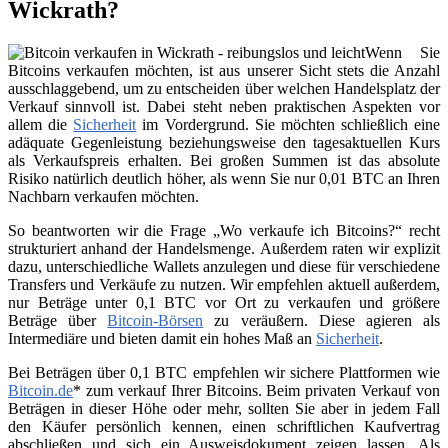
Wickrath?
Wenn Sie
Bitcoins verkaufen möchten, ist aus unserer Sicht stets die Anzahl
ausschlaggebend, um zu entscheiden über welchen Handelsplatz der
Verkauf sinnvoll ist. Dabei steht neben praktischen Aspekten vor
allem die
Sicherheit
im Vordergrund. Sie möchten schließlich eine
adäquate Gegenleistung beziehungsweise den tagesaktuellen Kurs
als Verkaufspreis erhalten. Bei großen Summen ist das absolute
Risiko natürlich deutlich höher, als wenn Sie nur 0,01 BTC an Ihren
Nachbarn verkaufen möchten.
So beantworten wir die Frage „Wo verkaufe ich Bitcoins?“ recht
strukturiert anhand der Handelsmenge. Außerdem raten wir explizit
dazu, unterschiedliche Wallets anzulegen und diese für verschiedene
Transfers und Verkäufe zu nutzen. Wir empfehlen aktuell außerdem,
nur Beträge unter 0,1 BTC vor Ort zu verkaufen und größere
Beträge über
Bitcoin-Börsen
zu veräußern. Diese agieren als
Intermediäre und bieten damit ein hohes Maß an
Sicherheit
.
Bei Beträgen über 0,1 BTC empfehlen wir sichere Plattformen wie
Bitcoin.de
* zum verkauf Ihrer Bitcoins. Beim privaten Verkauf von
Beträgen in dieser Höhe oder mehr, sollten Sie aber in jedem Fall
den Käufer persönlich kennen, einen schriftlichen Kaufvertrag
abschließen und sich ein Ausweisdokument zeigen lassen. Als