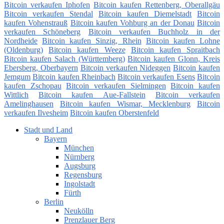
Bitcoin verkaufen Iphofen
Bitcoin kaufen Rettenberg, Oberallgäu
Bitcoin verkaufen Stendal
Bitcoin kaufen Diemelstadt
Bitcoin
kaufen Vohenstrauß
Bitcoin kaufen Vohburg an der Donau
Bitcoin
verkaufen Schöneberg
Bitcoin verkaufen Buchholz in der
Nordheide
Bitcoin kaufen Sinzig, Rhein
Bitcoin kaufen Lohne
(Oldenburg)
Bitcoin kaufen Weeze
Bitcoin kaufen Spraitbach
Bitcoin kaufen Salach (Württemberg)
Bitcoin kaufen Glonn, Kreis
Ebersberg, Oberbayern
Bitcoin verkaufen Nideggen
Bitcoin kaufen
Jemgum
Bitcoin kaufen Rheinbach
Bitcoin verkaufen Esens
Bitcoin
kaufen Zschopau
Bitcoin verkaufen Sielmingen
Bitcoin kaufen
Wittlich
Bitcoin kaufen Aue-Fallstein
Bitcoin verkaufen
Amelinghausen
Bitcoin kaufen Wismar, Mecklenburg
Bitcoin
verkaufen Ilvesheim
Bitcoin kaufen Oberstenfeld
Stadt und Land
Bayern
München
Nürnberg
Augsburg
Regensburg
Ingolstadt
Fürth
Berlin
Neukölln
Prenzlauer Berg