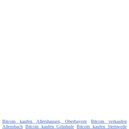
Bitcoin kaufen Allershausen, Oberbayern
Bitcoin verkaufen
Allensbach
Bitcoin kaufen Grünhufe
Bitcoin kaufen Stemwede