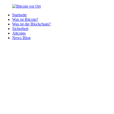
Zurück
zum
Startseite
Inhalt
Bitcoin
Bitcoins
Was ist Bitcoin?
vor
in
Was ist die Blockchain?
Ort
deiner
Sicherheit
Region
Altcoins
News Blog