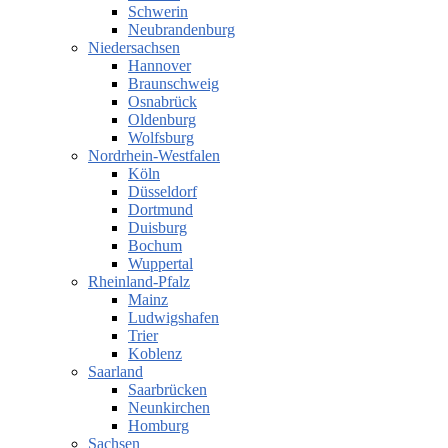
Schwerin
Neubrandenburg
Niedersachsen
Hannover
Braunschweig
Osnabrück
Oldenburg
Wolfsburg
Nordrhein-Westfalen
Köln
Düsseldorf
Dortmund
Duisburg
Bochum
Wuppertal
Rheinland-Pfalz
Mainz
Ludwigshafen
Trier
Koblenz
Saarland
Saarbrücken
Neunkirchen
Homburg
Sachsen