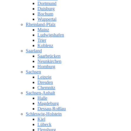
Dortmund
Duisburg
Bochum
Wuppertal
Rheinland-Pfalz
Mainz
Ludwigshafen
Trier
Koblenz
Saarland
Saarbrücken
Neunkirchen
Homburg
Sachsen
Leipzig
Dresden
Chemnitz
Sachsen-Anhalt
Halle
Magdeburg
Dessau-Roßlau
Schleswig-Holstein
Kiel
Lübeck
Flensburg