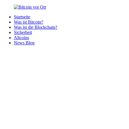
Zurück
zum
Startseite
Inhalt
Bitcoin
Bitcoins
Was ist Bitcoin?
vor
in
Was ist die Blockchain?
Ort
deiner
Sicherheit
Region
Altcoins
News Blog