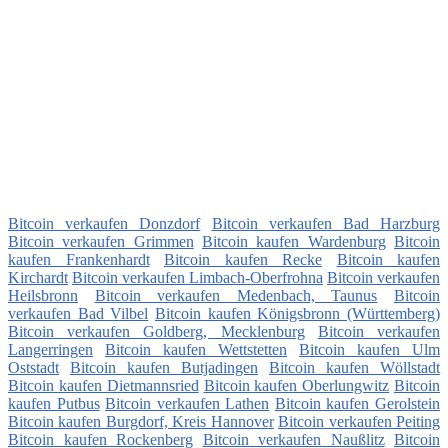
Bitcoin verkaufen Donzdorf
Bitcoin verkaufen Bad Harzburg
Bitcoin verkaufen Grimmen
Bitcoin kaufen Wardenburg
Bitcoin
kaufen Frankenhardt
Bitcoin kaufen Recke
Bitcoin kaufen
Kirchardt
Bitcoin verkaufen Limbach-Oberfrohna
Bitcoin verkaufen
Heilsbronn
Bitcoin verkaufen Medenbach, Taunus
Bitcoin
verkaufen Bad Vilbel
Bitcoin kaufen Königsbronn (Württemberg)
Bitcoin verkaufen Goldberg, Mecklenburg
Bitcoin verkaufen
Langerringen
Bitcoin kaufen Wettstetten
Bitcoin kaufen Ulm
Oststadt
Bitcoin kaufen Butjadingen
Bitcoin kaufen Wöllstadt
Bitcoin kaufen Dietmannsried
Bitcoin kaufen Oberlungwitz
Bitcoin
kaufen Putbus
Bitcoin verkaufen Lathen
Bitcoin kaufen Gerolstein
Bitcoin kaufen Burgdorf, Kreis Hannover
Bitcoin verkaufen Peiting
Bitcoin kaufen Rockenberg
Bitcoin verkaufen Naußlitz
Bitcoin