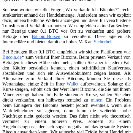
So beantworten wir die Frage „Wo verkaufe ich Bitcoins?“ recht
strukturiert anhand der Handelsmenge. Außerdem raten wir explizit
dazu, unterschiedliche Wallets anzulegen und diese für verschiedene
Transfers und Verkäufe zu nutzen. Wir empfehlen aktuell außerdem,
nur Beträge unter 0,1 BTC vor Ort zu verkaufen und größere
Beträge über
Bitcoin-Börsen
zu veräußern. Diese agieren als
Intermediäre und bieten damit ein hohes Maß an
Sicherheit
.
Bei Beträgen über 0,1 BTC empfehlen wir sichere Plattformen wie
Bitcoin.de
* zum verkauf Ihrer Bitcoins. Beim privaten Verkauf von
Beträgen in dieser Höhe oder mehr, sollten Sie aber in jedem Fall
den Käufer persönlich kennen, einen schriftlichen Kaufvertrag
abschließen und sich ein Ausweisdokument zeigen lassen. Als
Alternative zum Verkauf Ihrer Bitcoins, können Sie diese als
Wertanalage einige Zeit in Ihrer
Wallet
aufbewahren. Solange die
Kurse steigen, erhöht sich der Wert Ihrer Bitcoins, die Sie mit Ihrem
Miner erzeugt haben. Im Falle sinkender Kurse, sollten Sie eher
direkt verkaufen, um halbwegs rentabel zu
minen
. Ein Problem
beim Einlagern der Bitcoins besteht jedoch eventuell, wenn alle
Marktteilnehmer so agieren, dann kann die weiterhin hohe
Nachfrage nicht gedeckt werden. Das führt nicht wie theoretisch
vermutet zu einem höheren Preis, sondern zu einem
Angebotsengpass, der sich sogar negativ auf das gesamte System
Bitcoin auswirken kann. Wir wünsche viel Erfolg beim Handel mit