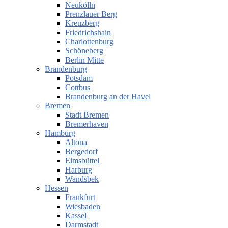
Neukölln
Prenzlauer Berg
Kreuzberg
Friedrichshain
Charlottenburg
Schöneberg
Berlin Mitte
Brandenburg
Potsdam
Cottbus
Brandenburg an der Havel
Bremen
Stadt Bremen
Bremerhaven
Hamburg
Altona
Bergedorf
Eimsbüttel
Harburg
Wandsbek
Hessen
Frankfurt
Wiesbaden
Kassel
Darmstadt