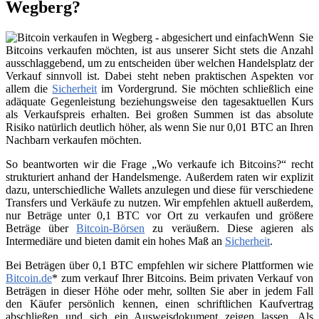
Wegberg?
Wenn Sie
Bitcoins verkaufen möchten, ist aus unserer Sicht stets die Anzahl
ausschlaggebend, um zu entscheiden über welchen Handelsplatz der
Verkauf sinnvoll ist. Dabei steht neben praktischen Aspekten vor
allem die
Sicherheit
im Vordergrund. Sie möchten schließlich eine
adäquate Gegenleistung beziehungsweise den tagesaktuellen Kurs
als Verkaufspreis erhalten. Bei großen Summen ist das absolute
Risiko natürlich deutlich höher, als wenn Sie nur 0,01 BTC an Ihren
Nachbarn verkaufen möchten.
So beantworten wir die Frage „Wo verkaufe ich Bitcoins?“ recht
strukturiert anhand der Handelsmenge. Außerdem raten wir explizit
dazu, unterschiedliche Wallets anzulegen und diese für verschiedene
Transfers und Verkäufe zu nutzen. Wir empfehlen aktuell außerdem,
nur Beträge unter 0,1 BTC vor Ort zu verkaufen und größere
Beträge über
Bitcoin-Börsen
zu veräußern. Diese agieren als
Intermediäre und bieten damit ein hohes Maß an
Sicherheit
.
Bei Beträgen über 0,1 BTC empfehlen wir sichere Plattformen wie
Bitcoin.de
* zum verkauf Ihrer Bitcoins. Beim privaten Verkauf von
Beträgen in dieser Höhe oder mehr, sollten Sie aber in jedem Fall
den Käufer persönlich kennen, einen schriftlichen Kaufvertrag
abschließen und sich ein Ausweisdokument zeigen lassen. Als