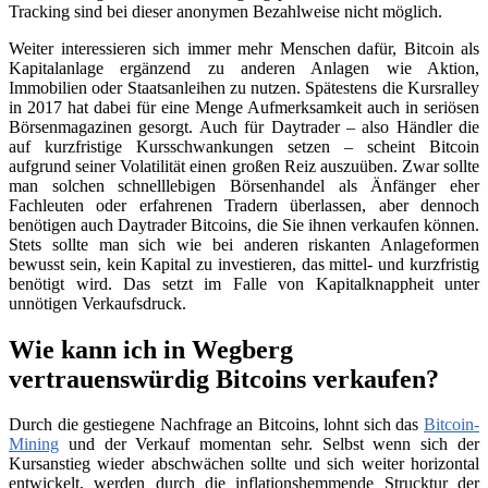
Tracking sind bei dieser anonymen Bezahlweise nicht möglich.
Weiter interessieren sich immer mehr Menschen dafür, Bitcoin als
Kapitalanlage ergänzend zu anderen Anlagen wie Aktion,
Immobilien oder Staatsanleihen zu nutzen. Spätestens die Kursralley
in 2017 hat dabei für eine Menge Aufmerksamkeit auch in seriösen
Börsenmagazinen gesorgt. Auch für Daytrader – also Händler die
auf kurzfristige Kursschwankungen setzen – scheint Bitcoin
aufgrund seiner Volatilität einen großen Reiz auszuüben. Zwar sollte
man solchen schnelllebigen Börsenhandel als Änfänger eher
Fachleuten oder erfahrenen Tradern überlassen, aber dennoch
benötigen auch Daytrader Bitcoins, die Sie ihnen verkaufen können.
Stets sollte man sich wie bei anderen riskanten Anlageformen
bewusst sein, kein Kapital zu investieren, das mittel- und kurzfristig
benötigt wird. Das setzt im Falle von Kapitalknappheit unter
unnötigen Verkaufsdruck.
Wie kann ich in Wegberg
vertrauenswürdig Bitcoins verkaufen?
Durch die gestiegene Nachfrage an Bitcoins, lohnt sich das
Bitcoin-
Mining
und der Verkauf momentan sehr. Selbst wenn sich der
Kursanstieg wieder abschwächen sollte und sich weiter horizontal
entwickelt, werden durch die inflationshemmende Strucktur der