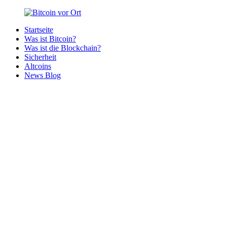
Zurück
zum
Startseite
Inhalt
Bitcoin
Bitcoins
Was ist Bitcoin?
vor
in
Was ist die Blockchain?
Ort
deiner
Sicherheit
Region
Altcoins
News Blog