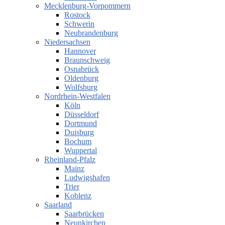
Mecklenburg-Vorpommern
Rostock
Schwerin
Neubrandenburg
Niedersachsen
Hannover
Braunschweig
Osnabrück
Oldenburg
Wolfsburg
Nordrhein-Westfalen
Köln
Düsseldorf
Dortmund
Duisburg
Bochum
Wuppertal
Rheinland-Pfalz
Mainz
Ludwigshafen
Trier
Koblenz
Saarland
Saarbrücken
Neunkirchen