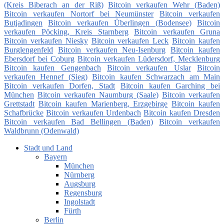
(Kreis Biberach an der Riß)
Bitcoin verkaufen Wehr (Baden)
Bitcoin verkaufen Nortorf bei Neumünster
Bitcoin verkaufen
Butjadingen
Bitcoin verkaufen Überlingen (Bodensee)
Bitcoin
verkaufen Pöcking, Kreis Starnberg
Bitcoin verkaufen Gruna
Bitcoin verkaufen Niesky
Bitcoin verkaufen Leck
Bitcoin kaufen
Burglengenfeld
Bitcoin verkaufen Neu-Isenburg
Bitcoin kaufen
Ebersdorf bei Coburg
Bitcoin verkaufen Lüdersdorf, Mecklenburg
Bitcoin kaufen Gengenbach
Bitcoin verkaufen Uslar
Bitcoin
verkaufen Hennef (Sieg)
Bitcoin kaufen Schwarzach am Main
Bitcoin verkaufen Dorfen, Stadt
Bitcoin kaufen Garching bei
München
Bitcoin verkaufen Naumburg (Saale)
Bitcoin verkaufen
Grettstadt
Bitcoin kaufen Marienberg, Erzgebirge
Bitcoin kaufen
Schafbrücke
Bitcoin verkaufen Urdenbach
Bitcoin kaufen Dresden
Bitcoin verkaufen Bad Bellingen (Baden)
Bitcoin verkaufen
Waldbrunn (Odenwald)
Stadt und Land
Bayern
München
Nürnberg
Augsburg
Regensburg
Ingolstadt
Fürth
Berlin