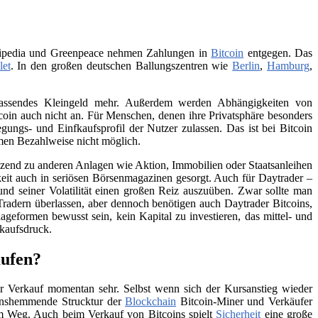
Wikipedia und Greenpeace nehmen Zahlungen in
Bitcoin
entgegen. Das
let
. In den großen deutschen Ballungszentren wie
Berlin
,
Hamburg
,
 passendes Kleingeld mehr. Außerdem werden Abhängigkeiten von
itcoin auch nicht an. Für Menschen, denen ihre Privatsphäre besonders
ungs- und Einfkaufsprofil der Nutzer zulassen. Das ist bei Bitcoin
men Bezahlweise nicht möglich.
änzend zu anderen Anlagen wie Aktion, Immobilien oder Staatsanleihen
eit auch in seriösen Börsenmagazinen gesorgt. Auch für Daytrader –
und seiner Volatilität einen großen Reiz auszuüben. Zwar sollte man
Tradern überlassen, aber dennoch benötigen auch Daytrader Bitcoins,
ageformen bewusst sein, kein Kapital zu investieren, das mittel- und
rkaufsdruck.
aufen?
 Verkauf momentan sehr. Selbst wenn sich der Kursanstieg wieder
tionshemmende Strucktur der
Blockchain
Bitcoin-Miner und Verkäufer
 im Weg. Auch beim Verkauf von Bitcoins spielt
Sicherheit
eine große