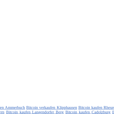
ufen Ammerbuch
Bitcoin verkaufen Klipphausen
Bitcoin kaufen Rheur
ern
Bitcoin kaufen Langendorfer Berg
Bitcoin kaufen Cadolzburg
B