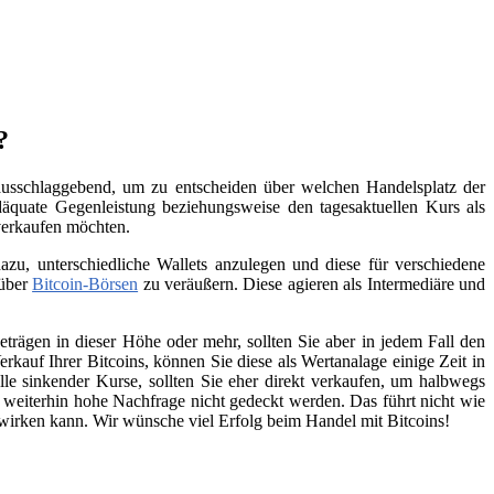
?
 ausschlaggebend, um zu entscheiden über welchen Handelsplatz der
äquate Gegenleistung beziehungsweise den tagesaktuellen Kurs als
 verkaufen möchten.
zu, unterschiedliche Wallets anzulegen und diese für verschiedene
 über
Bitcoin-Börsen
zu veräußern. Diese agieren als Intermediäre und
trägen in dieser Höhe oder mehr, sollten Sie aber in jedem Fall den
kauf Ihrer Bitcoins, können Sie diese als Wertanalage einige Zeit in
lle sinkender Kurse, sollten Sie eher direkt verkaufen, um halbwegs
e weiterhin hohe Nachfrage nicht gedeckt werden. Das führt nicht wie
swirken kann. Wir wünsche viel Erfolg beim Handel mit Bitcoins!