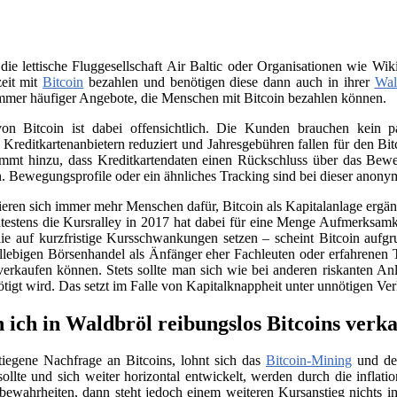
 die lettische Fluggesellschaft Air Baltic oder Organisationen wie 
zeit mit
Bitcoin
bezahlen und benötigen diese dann auch in ihrer
Wal
immer häufiger Angebote, die Menschen mit Bitcoin bezahlen können.
on Bitcoin ist dabei offensichtlich. Die Kunden brauchen kein
n Kreditkartenanbietern reduziert und Jahresgebühren fallen für den B
ommt hinzu, dass Kreditkartendaten einen Rückschluss über das Beweg
. Bewegungsprofile oder ein ähnliches Tracking sind bei dieser anony
sieren sich immer mehr Menschen dafür, Bitcoin als Kapitalanlage erg
testens die Kursralley in 2017 hat dabei für eine Menge Aufmerksamk
ie auf kurzfristige Kursschwankungen setzen – scheint Bitcoin aufgr
llebigen Börsenhandel als Änfänger eher Fachleuten oder erfahrenen 
verkaufen können. Stets sollte man sich wie bei anderen riskanten Anl
nötigt wird. Das setzt im Falle von Kapitalknappheit unter unnötigen Ve
 ich in Waldbröl reibungslos Bitcoins verk
tiegene Nachfrage an Bitcoins, lohnt sich das
Bitcoin-Mining
und der
llte und sich weiter horizontal entwickelt, werden durch die infla
e bewahrheiten, dann steht jedoch einem weiteren Kursanstieg nichts