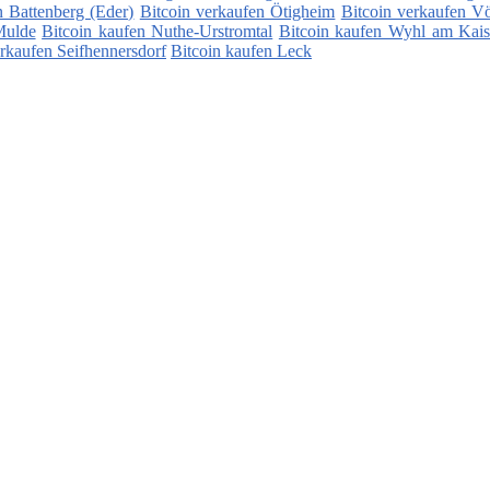
n Battenberg (Eder)
Bitcoin verkaufen Ötigheim
Bitcoin verkaufen Vö
Mulde
Bitcoin kaufen Nuthe-Urstromtal
Bitcoin kaufen Wyhl am Kais
erkaufen Seifhennersdorf
Bitcoin kaufen Leck