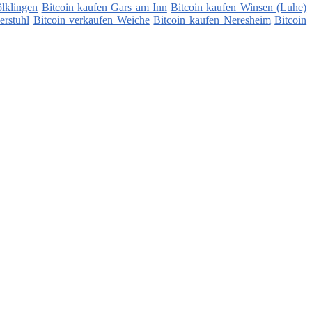
lklingen
Bitcoin kaufen Gars am Inn
Bitcoin kaufen Winsen (Luhe)
erstuhl
Bitcoin verkaufen Weiche
Bitcoin kaufen Neresheim
Bitcoin