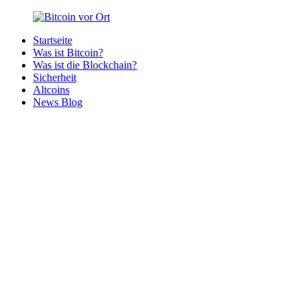
Zurück
zum
Startseite
Inhalt
Bitcoin
Bitcoins
Was ist Bitcoin?
vor
in
Was ist die Blockchain?
Ort
deiner
Sicherheit
Region
Altcoins
News Blog