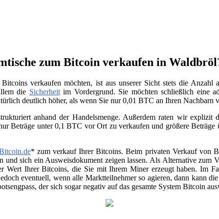
mmtische zum Bitcoin verkaufen in Waldbröl
Bitcoins verkaufen möchten, ist aus unserer Sicht stets die Anzahl
allem die
Sicherheit
im Vordergrund. Sie möchten schließlich eine ad
atürlich deutlich höher, als wenn Sie nur 0,01 BTC an Ihren Nachbarn
trukturiert anhand der Handelsmenge. Außerdem raten wir explizit da
 nur Beträge unter 0,1 BTC vor Ort zu verkaufen und größere Beträge
Bitcoin.de
* zum verkauf Ihrer Bitcoins. Beim privaten Verkauf von Be
en und sich ein Ausweisdokument zeigen lassen. Als Alternative zum Ver
r Wert Ihrer Bitcoins, die Sie mit Ihrem Miner erzeugt haben. Im Fa
jedoch eventuell, wenn alle Marktteilnehmer so agieren, dann kann di
otsengpass, der sich sogar negativ auf das gesamte System Bitcoin au