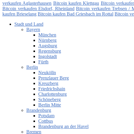
verkaufen Aglasterhausen
Bitcoin kaufen Klettgau
Bitcoin verkaufe
Bitcoin verkaufen Elsdorf, Rheinland
Bitcoin verkaufen Trebsen / 
kaufen Brieselang
Bitcoin kaufen Bad Griesbach im Rottal
Bitcoin v
Stadt und Land
Bayern
München
Nürnberg
Augsburg
Regensburg
Ingolstadt
Fürth
Berlin
Neukölln
Prenzlauer Berg
Kreuzberg
Friedrichshain
Charlottenburg
Schöneberg
Berlin Mitte
Brandenburg
Potsdam
Cottbus
Brandenburg an der Havel
Bremen