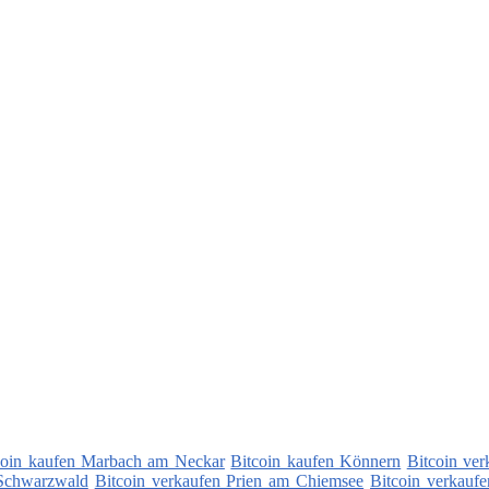
coin kaufen Marbach am Neckar
Bitcoin kaufen Könnern
Bitcoin ve
 Schwarzwald
Bitcoin verkaufen Prien am Chiemsee
Bitcoin verkauf