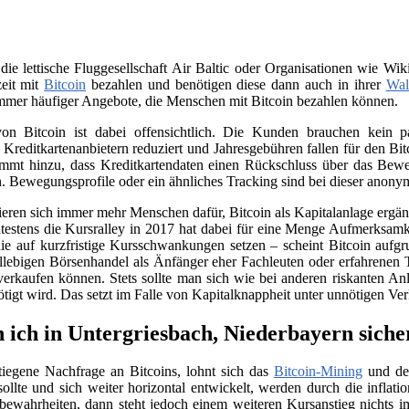
 die lettische Fluggesellschaft Air Baltic oder Organisationen wie 
zeit mit
Bitcoin
bezahlen und benötigen diese dann auch in ihrer
Wal
immer häufiger Angebote, die Menschen mit Bitcoin bezahlen können.
on Bitcoin ist dabei offensichtlich. Die Kunden brauchen kein
n Kreditkartenanbietern reduziert und Jahresgebühren fallen für den B
ommt hinzu, dass Kreditkartendaten einen Rückschluss über das Beweg
. Bewegungsprofile oder ein ähnliches Tracking sind bei dieser anony
sieren sich immer mehr Menschen dafür, Bitcoin als Kapitalanlage erg
testens die Kursralley in 2017 hat dabei für eine Menge Aufmerksamk
ie auf kurzfristige Kursschwankungen setzen – scheint Bitcoin aufgr
llebigen Börsenhandel als Änfänger eher Fachleuten oder erfahrenen 
verkaufen können. Stets sollte man sich wie bei anderen riskanten Anl
nötigt wird. Das setzt im Falle von Kapitalknappheit unter unnötigen Ve
 ich in Untergriesbach, Niederbayern siche
tiegene Nachfrage an Bitcoins, lohnt sich das
Bitcoin-Mining
und der
llte und sich weiter horizontal entwickelt, werden durch die infla
e bewahrheiten, dann steht jedoch einem weiteren Kursanstieg nichts