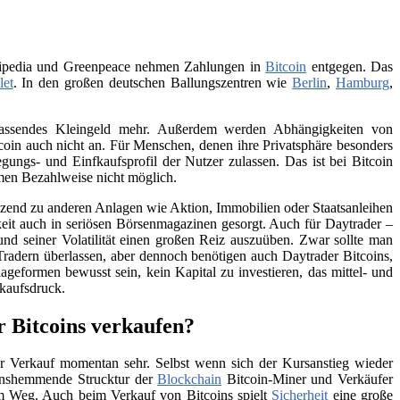
Wikipedia und Greenpeace nehmen Zahlungen in
Bitcoin
entgegen. Das
let
. In den großen deutschen Ballungszentren wie
Berlin
,
Hamburg
,
 passendes Kleingeld mehr. Außerdem werden Abhängigkeiten von
itcoin auch nicht an. Für Menschen, denen ihre Privatsphäre besonders
ungs- und Einfkaufsprofil der Nutzer zulassen. Das ist bei Bitcoin
men Bezahlweise nicht möglich.
änzend zu anderen Anlagen wie Aktion, Immobilien oder Staatsanleihen
eit auch in seriösen Börsenmagazinen gesorgt. Auch für Daytrader –
und seiner Volatilität einen großen Reiz auszuüben. Zwar sollte man
Tradern überlassen, aber dennoch benötigen auch Daytrader Bitcoins,
ageformen bewusst sein, kein Kapital zu investieren, das mittel- und
rkaufsdruck.
r Bitcoins verkaufen?
 Verkauf momentan sehr. Selbst wenn sich der Kursanstieg wieder
tionshemmende Strucktur der
Blockchain
Bitcoin-Miner und Verkäufer
 im Weg. Auch beim Verkauf von Bitcoins spielt
Sicherheit
eine große