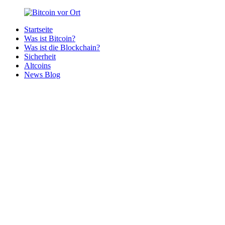
Zurück
zum
Startseite
Inhalt
Bitcoin
Bitcoins
Was ist Bitcoin?
vor
in
Was ist die Blockchain?
Ort
deiner
Sicherheit
Region
Altcoins
News Blog