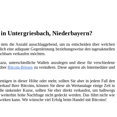
 in Untergriesbach, Niederbayern?
t stets die Anzahl ausschlaggebend, um zu entscheiden über welchen
lich eine adäquate Gegenleistung beziehungsweise den tagesaktuellen
Nachbarn verkaufen möchten.
zu, unterschiedliche Wallets anzulegen und diese für verschiedene
 über
Bitcoin-Börsen
zu veräußern. Diese agieren als Intermediäre und
trägen in dieser Höhe oder mehr, sollten Sie aber in jedem Fall den
kauf Ihrer Bitcoins, können Sie diese als Wertanalage einige Zeit in
lle sinkender Kurse, sollten Sie eher direkt verkaufen, um halbwegs
e weiterhin hohe Nachfrage nicht gedeckt werden. Das führt nicht wie
swirken kann. Wir wünsche viel Erfolg beim Handel mit Bitcoins!