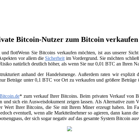
ivate Bitcoin-Nutzer zum Bitcoin verkaufen
Wenn Sie Bitcoins verkaufen möchten, ist aus unserer Sich
 Aspekten vor allem die
Sicherheit
im Vordergrund. Sie möchten schließ
 Risiko natürlich deutlich höher, als wenn Sie nur 0,01 BTC an Ihren 
trukturiert anhand der Handelsmenge. Außerdem raten wir explizit da
 nur Beträge unter 0,1 BTC vor Ort zu verkaufen und größere Beträge
Bitcoin.de
* zum verkauf Ihrer Bitcoins. Beim privaten Verkauf von Be
en und sich ein Ausweisdokument zeigen lassen. Als Alternative zum Ver
r Wert Ihrer Bitcoins, die Sie mit Ihrem Miner erzeugt haben. Im Fa
jedoch eventuell, wenn alle Marktteilnehmer so agieren, dann kann di
otsengpass, der sich sogar negativ auf das gesamte System Bitcoin au