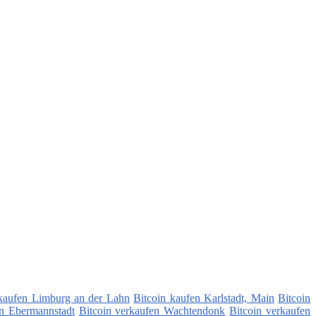
rkaufen Limburg an der Lahn
Bitcoin kaufen Karlstadt, Main
Bitcoin
en Ebermannstadt
Bitcoin verkaufen Wachtendonk
Bitcoin verkaufen