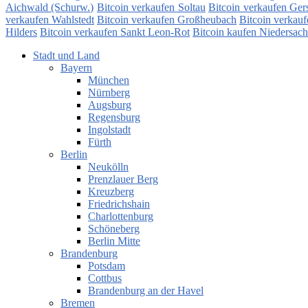
Aichwald (Schurw.)
Bitcoin verkaufen Soltau
Bitcoin verkaufen Gers
verkaufen Wahlstedt
Bitcoin verkaufen Großheubach
Bitcoin verkau
Hilders
Bitcoin verkaufen Sankt Leon-Rot
Bitcoin kaufen Niedersac
Stadt und Land
Bayern
München
Nürnberg
Augsburg
Regensburg
Ingolstadt
Fürth
Berlin
Neukölln
Prenzlauer Berg
Kreuzberg
Friedrichshain
Charlottenburg
Schöneberg
Berlin Mitte
Brandenburg
Potsdam
Cottbus
Brandenburg an der Havel
Bremen