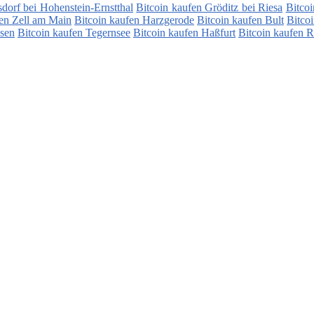
dorf bei Hohenstein-Ernstthal
Bitcoin kaufen Gröditz bei Riesa
Bitco
fen Zell am Main
Bitcoin kaufen Harzgerode
Bitcoin kaufen Bult
Bitcoi
hsen
Bitcoin kaufen Tegernsee
Bitcoin kaufen Haßfurt
Bitcoin kaufen 