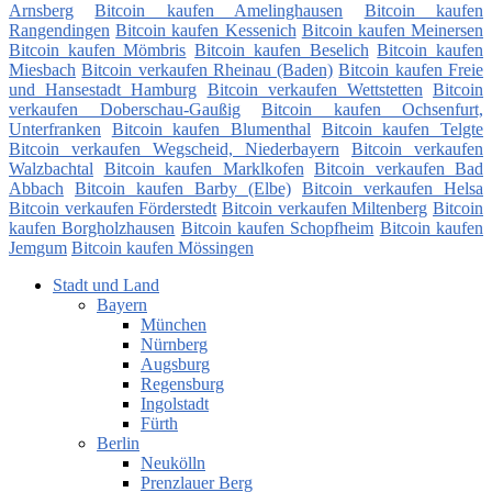
Arnsberg
Bitcoin kaufen Amelinghausen
Bitcoin kaufen
Rangendingen
Bitcoin kaufen Kessenich
Bitcoin kaufen Meinersen
Bitcoin kaufen Mömbris
Bitcoin kaufen Beselich
Bitcoin kaufen
Miesbach
Bitcoin verkaufen Rheinau (Baden)
Bitcoin kaufen Freie
und Hansestadt Hamburg
Bitcoin verkaufen Wettstetten
Bitcoin
verkaufen Doberschau-Gaußig
Bitcoin kaufen Ochsenfurt,
Unterfranken
Bitcoin kaufen Blumenthal
Bitcoin kaufen Telgte
Bitcoin verkaufen Wegscheid, Niederbayern
Bitcoin verkaufen
Walzbachtal
Bitcoin kaufen Marklkofen
Bitcoin verkaufen Bad
Abbach
Bitcoin kaufen Barby (Elbe)
Bitcoin verkaufen Helsa
Bitcoin verkaufen Förderstedt
Bitcoin verkaufen Miltenberg
Bitcoin
kaufen Borgholzhausen
Bitcoin kaufen Schopfheim
Bitcoin kaufen
Jemgum
Bitcoin kaufen Mössingen
Stadt und Land
Bayern
München
Nürnberg
Augsburg
Regensburg
Ingolstadt
Fürth
Berlin
Neukölln
Prenzlauer Berg