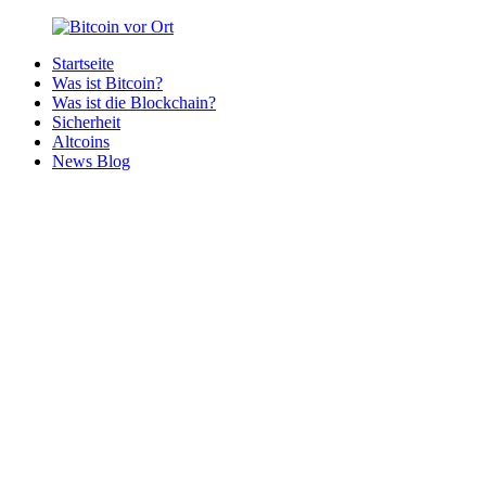
Zurück
zum
Startseite
Inhalt
Bitcoin
Bitcoins
Was ist Bitcoin?
vor
in
Was ist die Blockchain?
Ort
deiner
Sicherheit
Region
Altcoins
News Blog