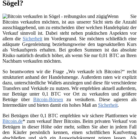
Sögel?
Wenn Sie
Bitcoins verkaufen möchten, ist aus unserer Sicht stets die Anzahl
ausschlaggebend, um zu entscheiden über welchen Handelsplatz der
Verkauf sinnvoll ist. Dabei steht neben praktischen Aspekten vor
allem die
Sicherheit
im Vordergrund. Sie möchten schließlich eine
adäquate Gegenleistung beziehungsweise den tagesaktuellen Kurs
als Verkaufspreis erhalten. Bei großen Summen ist das absolute
Risiko natürlich deutlich höher, als wenn Sie nur 0,01 BTC an Ihren
Nachbarn verkaufen möchten.
So beantworten wir die Frage „Wo verkaufe ich Bitcoins?“ recht
strukturiert anhand der Handelsmenge. Außerdem raten wir explizit
dazu, unterschiedliche Wallets anzulegen und diese für verschiedene
Transfers und Verkäufe zu nutzen. Wir empfehlen aktuell außerdem,
nur Beträge unter 0,1 BTC vor Ort zu verkaufen und größere
Beträge über
Bitcoin-Börsen
zu veräußern. Diese agieren als
Intermediäre und bieten damit ein hohes Maß an
Sicherheit
.
Bei Beträgen über 0,1 BTC empfehlen wir sichere Plattformen wie
Bitcoin.de
* zum verkauf Ihrer Bitcoins. Beim privaten Verkauf von
Beträgen in dieser Höhe oder mehr, sollten Sie aber in jedem Fall
den Käufer persönlich kennen, einen schriftlichen Kaufvertrag
abschließen und sich ein Ausweisdokument zeigen lassen. Als