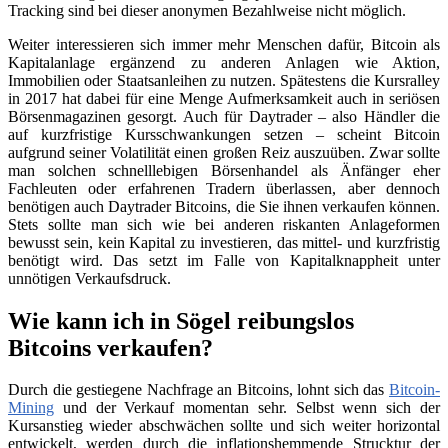
Tracking sind bei dieser anonymen Bezahlweise nicht möglich.
Weiter interessieren sich immer mehr Menschen dafür, Bitcoin als
Kapitalanlage ergänzend zu anderen Anlagen wie Aktion,
Immobilien oder Staatsanleihen zu nutzen. Spätestens die Kursralley
in 2017 hat dabei für eine Menge Aufmerksamkeit auch in seriösen
Börsenmagazinen gesorgt. Auch für Daytrader – also Händler die
auf kurzfristige Kursschwankungen setzen – scheint Bitcoin
aufgrund seiner Volatilität einen großen Reiz auszuüben. Zwar sollte
man solchen schnelllebigen Börsenhandel als Änfänger eher
Fachleuten oder erfahrenen Tradern überlassen, aber dennoch
benötigen auch Daytrader Bitcoins, die Sie ihnen verkaufen können.
Stets sollte man sich wie bei anderen riskanten Anlageformen
bewusst sein, kein Kapital zu investieren, das mittel- und kurzfristig
benötigt wird. Das setzt im Falle von Kapitalknappheit unter
unnötigen Verkaufsdruck.
Wie kann ich in Sögel reibungslos
Bitcoins verkaufen?
Durch die gestiegene Nachfrage an Bitcoins, lohnt sich das
Bitcoin-
Mining
und der Verkauf momentan sehr. Selbst wenn sich der
Kursanstieg wieder abschwächen sollte und sich weiter horizontal
entwickelt, werden durch die inflationshemmende Strucktur der