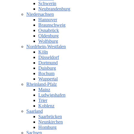
Schwerin
Neubrandenburg
Niedersachsen
Hannover
Braunschweig
Osnabrück
Oldenburg
Wolfsburg
Nordrhein-Westfalen
Köln
Düsseldorf
Dortmund
Duisburg
Bochum
Wuppertal
Rheinland-Pfalz
Mainz
Ludwigshafen
Trier
Koblenz
Saarland
Saarbrücken
Neunkirchen
Homburg
Sachsen