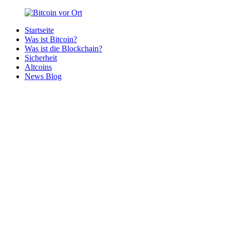
Zurück
zum
Startseite
Inhalt
Bitcoin
Bitcoins
Was ist Bitcoin?
vor
in
Was ist die Blockchain?
Ort
deiner
Sicherheit
Region
Altcoins
News Blog