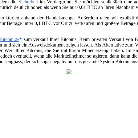
allem die
Sicherheit
im Vordergrund. Sie möchten schließlich eine ad
atürlich deutlich höher, als wenn Sie nur 0,01 BTC an Ihren Nachbarn
trukturiert anhand der Handelsmenge. Außerdem raten wir explizit da
 nur Beträge unter 0,1 BTC vor Ort zu verkaufen und größere Beträge
Bitcoin.de
* zum verkauf Ihrer Bitcoins. Beim privaten Verkauf von Be
en und sich ein Ausweisdokument zeigen lassen. Als Alternative zum Ver
r Wert Ihrer Bitcoins, die Sie mit Ihrem Miner erzeugt haben. Im Fa
jedoch eventuell, wenn alle Marktteilnehmer so agieren, dann kann di
otsengpass, der sich sogar negativ auf das gesamte System Bitcoin au