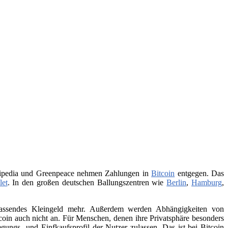
Wikipedia und Greenpeace nehmen Zahlungen in
Bitcoin
entgegen. Das
let
. In den großen deutschen Ballungszentren wie
Berlin
,
Hamburg
,
 passendes Kleingeld mehr. Außerdem werden Abhängigkeiten von
itcoin auch nicht an. Für Menschen, denen ihre Privatsphäre besonders
ungs- und Einfkaufsprofil der Nutzer zulassen. Das ist bei Bitcoin