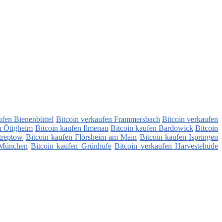
ufen Bienenbüttel
Bitcoin verkaufen Frammersbach
Bitcoin verkaufen
n Ötigheim
Bitcoin kaufen Ilmenau
Bitcoin kaufen Bardowick
Bitcoin
treptow
Bitcoin kaufen Flörsheim am Main
Bitcoin kaufen Ispringen
 München
Bitcoin kaufen Grünhufe
Bitcoin verkaufen Harvestehude