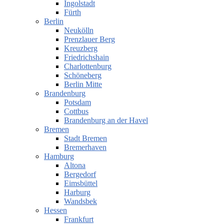
Ingolstadt
Fürth
Berlin
Neukölln
Prenzlauer Berg
Kreuzberg
Friedrichshain
Charlottenburg
Schöneberg
Berlin Mitte
Brandenburg
Potsdam
Cottbus
Brandenburg an der Havel
Bremen
Stadt Bremen
Bremerhaven
Hamburg
Altona
Bergedorf
Eimsbüttel
Harburg
Wandsbek
Hessen
Frankfurt