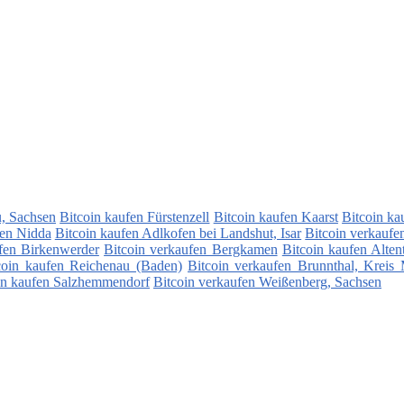
u, Sachsen
Bitcoin kaufen Fürstenzell
Bitcoin kaufen Kaarst
Bitcoin ka
fen Nidda
Bitcoin kaufen Adlkofen bei Landshut, Isar
Bitcoin verkaufe
fen Birkenwerder
Bitcoin verkaufen Bergkamen
Bitcoin kaufen Alten
coin kaufen Reichenau (Baden)
Bitcoin verkaufen Brunnthal, Kreis
in kaufen Salzhemmendorf
Bitcoin verkaufen Weißenberg, Sachsen