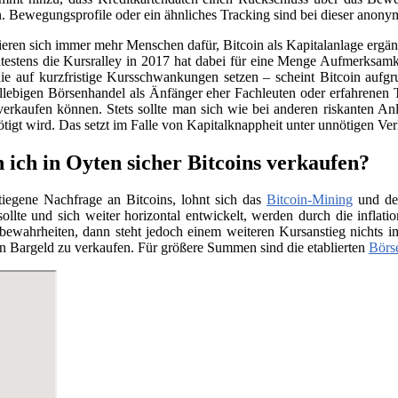
. Bewegungsprofile oder ein ähnliches Tracking sind bei dieser anony
sieren sich immer mehr Menschen dafür, Bitcoin als Kapitalanlage erg
testens die Kursralley in 2017 hat dabei für eine Menge Aufmerksamk
ie auf kurzfristige Kursschwankungen setzen – scheint Bitcoin aufgr
llebigen Börsenhandel als Änfänger eher Fachleuten oder erfahrenen 
verkaufen können. Stets sollte man sich wie bei anderen riskanten Anl
nötigt wird. Das setzt im Falle von Kapitalknappheit unter unnötigen Ve
 ich in Oyten sicher Bitcoins verkaufen?
tiegene Nachfrage an Bitcoins, lohnt sich das
Bitcoin-Mining
und der
llte und sich weiter horizontal entwickelt, werden durch die infla
e bewahrheiten, dann steht jedoch einem weiteren Kursanstieg nichts
n Bargeld zu verkaufen. Für größere Summen sind die etablierten
Börs