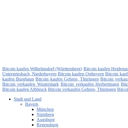
Bitcoin kaufen Wilhelmsdorf (Württemberg)
Bitcoin kaufen Heidena
Untergriesbach, Niederbayern
Bitcoin kaufen Ostbevern
Bitcoin kau
kaufen Burghaun
Bitcoin kaufen Gehren, Thüringen
Bitcoin verkau
Bitcoin verkaufen Wustermark
Bitcoin verkaufen Herbertingen
Bit
Bitcoin kaufen Albbruck
Bitcoin verkaufen Gehren, Thüringen
Bitco
Stadt und Land
Bayern
München
Nürnberg
Augsburg
Regensburg