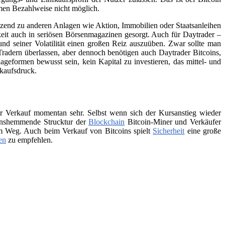
men Bezahlweise nicht möglich.
änzend zu anderen Anlagen wie Aktion, Immobilien oder Staatsanleihen
eit auch in seriösen Börsenmagazinen gesorgt. Auch für Daytrader –
und seiner Volatilität einen großen Reiz auszuüben. Zwar sollte man
Tradern überlassen, aber dennoch benötigen auch Daytrader Bitcoins,
ageformen bewusst sein, kein Kapital zu investieren, das mittel- und
rkaufsdruck.
 Verkauf momentan sehr. Selbst wenn sich der Kursanstieg wieder
tionshemmende Strucktur der
Blockchain
Bitcoin-Miner und Verkäufer
 im Weg. Auch beim Verkauf von Bitcoins spielt
Sicherheit
eine große
en
zu empfehlen.