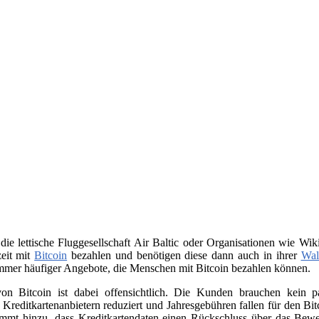
 die lettische Fluggesellschaft Air Baltic oder Organisationen wie 
zeit mit
Bitcoin
bezahlen und benötigen diese dann auch in ihrer
Wal
immer häufiger Angebote, die Menschen mit Bitcoin bezahlen können.
on Bitcoin ist dabei offensichtlich. Die Kunden brauchen kein
n Kreditkartenanbietern reduziert und Jahresgebühren fallen für den B
ommt hinzu, dass Kreditkartendaten einen Rückschluss über das Beweg