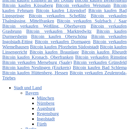
Bitcoin kaufen Ehingen an der Donau
Bitcoin kaufen Berkersheim
Bitcoin kaufen Küssaberg
Bitcoin verkaufen Weismain
Bitcoin
kaufen Fehmarn
Bitcoin kaufen Litzendorf
Bitcoin kaufen Bad
Lippspringe
Bitcoin verkaufen Scheßlitz
Bitcoin verkaufen
Thalmässing, Mittelfranken
Bitcoin verkaufen Sulzbach / Saar
Bitcoin verkaufen Weßling, Oberbayern
Bitcoin verkaufen
Grasbrunn
Bitcoin verkaufen Marktredwitz
Bitcoin kaufen
Durmersheim
Bitcoin kaufen Oberschöna
Bitcoin verkaufen
Ingolstadt-Etting
Bitcoin verkaufen Dormagen
Bitcoin verkaufen
Wiemelhausen
Bitcoin kaufen Pforzheim Südoststadt
Bitcoin kaufen
Linsengericht
Bitcoin kaufen Braunlage
Bitcoin kaufen Rheurdt
Bitcoin kaufen Kronach, Oberfranken
Bitcoin verkaufen Rimsting
Bitcoin verkaufen Merseburg (Saale)
Bitcoin verkaufen Grünsfeld
Bitcoin kaufen Neulingen (Enzkreis)
Bitcoin kaufen Bad Schlema
Bitcoin kaufen Hüttenberg, Hessen
Bitcoin verkaufen Zeulenroda-
Triebes
Stadt und Land
Bayern
München
Nürnberg
Augsburg
Regensburg
Ingolstadt
Fürth