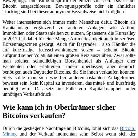
Bewegungs- und Einfkaufsprofil der Nutzer zulassen. Das ist bei
Bitcoin ausgeschlossen. Bewegungsprofile oder ein ähnliches
Tracking sind bei dieser anonymen Bezahlweise nicht möglich.
Weiter interessieren sich immer mehr Menschen dafür, Bitcoin als
Kapitalanlage ergänzend zu anderen Anlagen wie Aktion,
Immobilien oder Staatsanleihen zu nutzen. Spätestens die Kursralley
in 2017 hat dabei für eine Menge Aufmerksamkeit auch in seriösen
Börsenmagazinen gesorgt. Auch für Daytrader – also Händler die
auf kurzfristige Kursschwankungen setzen – scheint Bitcoin
aufgrund seiner Volatilität einen großen Reiz auszuüben. Zwar sollte
man solchen schnelllebigen Börsenhandel als Änfänger eher
Fachleuten oder erfahrenen Tradern überlassen, aber dennoch
benötigen auch Daytrader Bitcoins, die Sie ihnen verkaufen können.
Stets sollte man sich wie bei anderen riskanten Anlageformen
bewusst sein, kein Kapital zu investieren, das mittel- und kurzfristig
benötigt wird. Das setzt im Falle von Kapitalknappheit unter
unnötigen Verkaufsdruck.
Wie kann ich in Oberkrämer sicher
Bitcoins verkaufen?
Durch die gestiegene Nachfrage an Bitcoins, lohnt sich das
Bitcoin-
Mining
und der Verkauf momentan sehr. Selbst wenn sich der