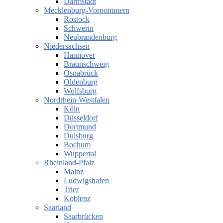
Darmstadt
Mecklenburg-Vorpommern
Rostock
Schwerin
Neubrandenburg
Niedersachsen
Hannover
Braunschweig
Osnabrück
Oldenburg
Wolfsburg
Nordrhein-Westfalen
Köln
Düsseldorf
Dortmund
Duisburg
Bochum
Wuppertal
Rheinland-Pfalz
Mainz
Ludwigshafen
Trier
Koblenz
Saarland
Saarbrücken