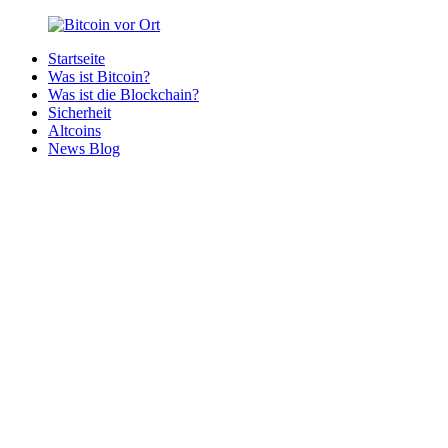
Zurück
zum
Startseite
Inhalt
Bitcoin
Bitcoins
Was ist Bitcoin?
vor
in
Was ist die Blockchain?
Ort
deiner
Sicherheit
Region
Altcoins
News Blog