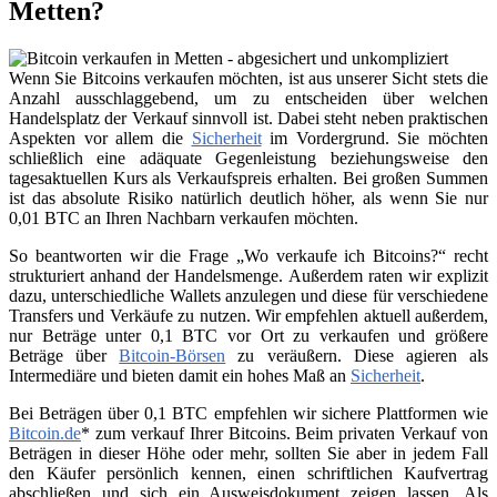
Metten?
Wenn Sie Bitcoins verkaufen möchten, ist aus unserer Sicht stets die
Anzahl ausschlaggebend, um zu entscheiden über welchen
Handelsplatz der Verkauf sinnvoll ist. Dabei steht neben praktischen
Aspekten vor allem die
Sicherheit
im Vordergrund. Sie möchten
schließlich eine adäquate Gegenleistung beziehungsweise den
tagesaktuellen Kurs als Verkaufspreis erhalten. Bei großen Summen
ist das absolute Risiko natürlich deutlich höher, als wenn Sie nur
0,01 BTC an Ihren Nachbarn verkaufen möchten.
So beantworten wir die Frage „Wo verkaufe ich Bitcoins?“ recht
strukturiert anhand der Handelsmenge. Außerdem raten wir explizit
dazu, unterschiedliche Wallets anzulegen und diese für verschiedene
Transfers und Verkäufe zu nutzen. Wir empfehlen aktuell außerdem,
nur Beträge unter 0,1 BTC vor Ort zu verkaufen und größere
Beträge über
Bitcoin-Börsen
zu veräußern. Diese agieren als
Intermediäre und bieten damit ein hohes Maß an
Sicherheit
.
Bei Beträgen über 0,1 BTC empfehlen wir sichere Plattformen wie
Bitcoin.de
* zum verkauf Ihrer Bitcoins. Beim privaten Verkauf von
Beträgen in dieser Höhe oder mehr, sollten Sie aber in jedem Fall
den Käufer persönlich kennen, einen schriftlichen Kaufvertrag
abschließen und sich ein Ausweisdokument zeigen lassen. Als