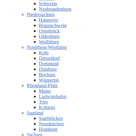
Schwerin
Neubrandenburg
Niedersachsen
Hannover
Braunschweig
Osnabrück
Oldenburg
Wolfsburg
Nordrhein-Westfalen
Köln
Düsseldorf
Dortmund
Duisburg
Bochum
Wuppertal
Rheinland-Pfalz
Mainz
Ludwigshafen
Trier
Koblenz
Saarland
Saarbrücken
Neunkirchen
Homburg
Sachsen