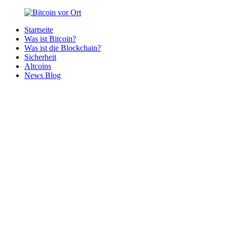
Zurück
zum
Startseite
Inhalt
Bitcoin
Bitcoins
Was ist Bitcoin?
vor
in
Was ist die Blockchain?
Ort
deiner
Sicherheit
Region
Altcoins
News Blog