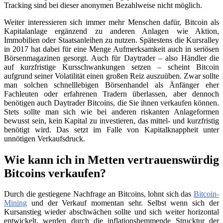
Tracking sind bei dieser anonymen Bezahlweise nicht möglich.
Weiter interessieren sich immer mehr Menschen dafür, Bitcoin als
Kapitalanlage ergänzend zu anderen Anlagen wie Aktion,
Immobilien oder Staatsanleihen zu nutzen. Spätestens die Kursralley
in 2017 hat dabei für eine Menge Aufmerksamkeit auch in seriösen
Börsenmagazinen gesorgt. Auch für Daytrader – also Händler die
auf kurzfristige Kursschwankungen setzen – scheint Bitcoin
aufgrund seiner Volatilität einen großen Reiz auszuüben. Zwar sollte
man solchen schnelllebigen Börsenhandel als Änfänger eher
Fachleuten oder erfahrenen Tradern überlassen, aber dennoch
benötigen auch Daytrader Bitcoins, die Sie ihnen verkaufen können.
Stets sollte man sich wie bei anderen riskanten Anlageformen
bewusst sein, kein Kapital zu investieren, das mittel- und kurzfristig
benötigt wird. Das setzt im Falle von Kapitalknappheit unter
unnötigen Verkaufsdruck.
Wie kann ich in Metten vertrauenswürdig
Bitcoins verkaufen?
Durch die gestiegene Nachfrage an Bitcoins, lohnt sich das
Bitcoin-
Mining
und der Verkauf momentan sehr. Selbst wenn sich der
Kursanstieg wieder abschwächen sollte und sich weiter horizontal
entwickelt, werden durch die inflationshemmende Strucktur der