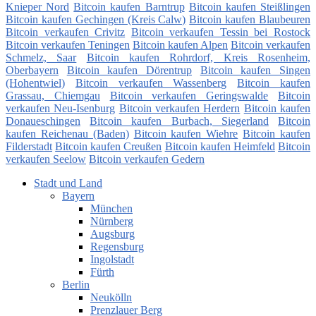
Knieper Nord
Bitcoin kaufen Barntrup
Bitcoin kaufen Steißlingen
Bitcoin kaufen Gechingen (Kreis Calw)
Bitcoin kaufen Blaubeuren
Bitcoin verkaufen Crivitz
Bitcoin verkaufen Tessin bei Rostock
Bitcoin verkaufen Teningen
Bitcoin kaufen Alpen
Bitcoin verkaufen
Schmelz, Saar
Bitcoin kaufen Rohrdorf, Kreis Rosenheim,
Oberbayern
Bitcoin kaufen Dörentrup
Bitcoin kaufen Singen
(Hohentwiel)
Bitcoin verkaufen Wassenberg
Bitcoin kaufen
Grassau, Chiemgau
Bitcoin verkaufen Geringswalde
Bitcoin
verkaufen Neu-Isenburg
Bitcoin verkaufen Herdern
Bitcoin kaufen
Donaueschingen
Bitcoin kaufen Burbach, Siegerland
Bitcoin
kaufen Reichenau (Baden)
Bitcoin kaufen Wiehre
Bitcoin kaufen
Filderstadt
Bitcoin kaufen Creußen
Bitcoin kaufen Heimfeld
Bitcoin
verkaufen Seelow
Bitcoin verkaufen Gedern
Stadt und Land
Bayern
München
Nürnberg
Augsburg
Regensburg
Ingolstadt
Fürth
Berlin
Neukölln
Prenzlauer Berg