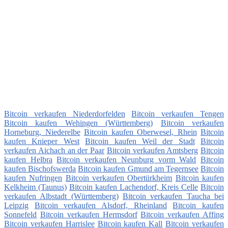
Bitcoin verkaufen Niederdorfelden
Bitcoin verkaufen Tengen
Bitcoin kaufen Wehingen (Württemberg)
Bitcoin verkaufen
Horneburg, Niederelbe
Bitcoin kaufen Oberwesel, Rhein
Bitcoin
kaufen Knieper West
Bitcoin kaufen Weil der Stadt
Bitcoin
verkaufen Aichach an der Paar
Bitcoin verkaufen Amtsberg
Bitcoin
kaufen Helbra
Bitcoin verkaufen Neunburg vorm Wald
Bitcoin
kaufen Bischofswerda
Bitcoin kaufen Gmund am Tegernsee
Bitcoin
kaufen Nufringen
Bitcoin verkaufen Obertürkheim
Bitcoin kaufen
Kelkheim (Taunus)
Bitcoin kaufen Lachendorf, Kreis Celle
Bitcoin
verkaufen Albstadt (Württemberg)
Bitcoin verkaufen Taucha bei
Leipzig
Bitcoin verkaufen Alsdorf, Rheinland
Bitcoin kaufen
Sonnefeld
Bitcoin verkaufen Hermsdorf
Bitcoin verkaufen Affing
Bitcoin verkaufen Harrislee
Bitcoin kaufen Kall
Bitcoin verkaufen