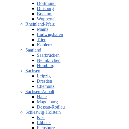
Dortmund
Duisburg
Bochum
Wuppertal
Rheinland-Pfalz
Mainz
Ludwigshafen
Trier
Koblenz
Saarland
Saarbrücken
Neunkirchen
Homburg
Sachsen
Leipzig
Dresden
Chemnitz
Sachsen-Anhalt
Halle
Magdeburg
Dessau-Roßlau
Schleswig-Holstein
Kiel
Lübeck
Flensburg