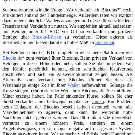
So beantworten wir die Frage „Wo verkaufe ich Bitcoins?“ recht
strukturiert anhand der Handelsmenge. Außerdem raten wir explizit
dazu, unterschiedliche Wallets anzulegen und diese für verschiedene
Transfers und Verkäufe zu nutzen. Wir empfehlen aktuell außerdem,
nur Beträge unter 0,1 BTC vor Ort zu verkaufen und größere
Beträge über
Bitcoin-Börsen
zu veräußern. Diese agieren als
Intermediäre und bieten damit ein hohes Maß an
Sicherheit
.
Bei Beträgen über 0,1 BTC empfehlen wir sichere Plattformen wie
Bitcoin.de
* zum verkauf Ihrer Bitcoins. Beim privaten Verkauf von
Beträgen in dieser Höhe oder mehr, sollten Sie aber in jedem Fall
den Käufer persönlich kennen, einen schriftlichen Kaufvertrag
abschließen und sich ein Ausweisdokument zeigen lassen. Als
Alternative zum Verkauf Ihrer Bitcoins, können Sie diese als
Wertanalage einige Zeit in Ihrer
Wallet
aufbewahren. Solange die
Kurse steigen, erhöht sich der Wert Ihrer Bitcoins, die Sie mit Ihrem
Miner erzeugt haben. Im Falle sinkender Kurse, sollten Sie eher
direkt verkaufen, um halbwegs rentabel zu
minen
. Ein Problem
beim Einlagern der Bitcoins besteht jedoch eventuell, wenn alle
Marktteilnehmer so agieren, dann kann die weiterhin hohe
Nachfrage nicht gedeckt werden. Das führt nicht wie theoretisch
vermutet zu einem höheren Preis, sondern zu einem
Angebotsengpass, der sich sogar negativ auf das gesamte System
Bitcoin auswirken kann. Wir wünsche viel Erfolg beim Handel mit