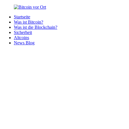
Zurück
zum
Startseite
Inhalt
Bitcoin
Bitcoins
Was ist Bitcoin?
vor
in
Was ist die Blockchain?
Ort
deiner
Sicherheit
Region
Altcoins
News Blog