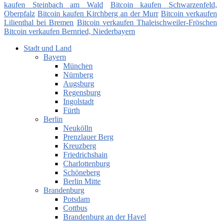
kaufen Steinbach am Wald
Bitcoin kaufen Schwarzenfeld,
Oberpfalz
Bitcoin kaufen Kirchberg an der Murr
Bitcoin verkaufen
Lilienthal bei Bremen
Bitcoin verkaufen Thaleischweiler-Fröschen
Bitcoin verkaufen Bernried, Niederbayern
Stadt und Land
Bayern
München
Nürnberg
Augsburg
Regensburg
Ingolstadt
Fürth
Berlin
Neukölln
Prenzlauer Berg
Kreuzberg
Friedrichshain
Charlottenburg
Schöneberg
Berlin Mitte
Brandenburg
Potsdam
Cottbus
Brandenburg an der Havel