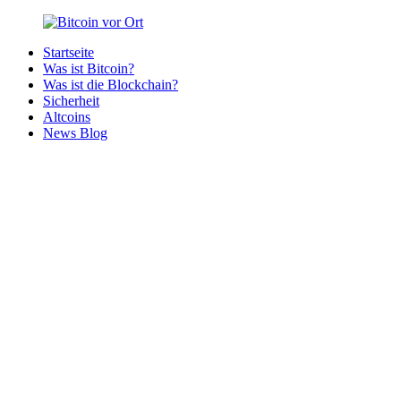
Zurück
zum
Startseite
Inhalt
Bitcoin
Bitcoins
Was ist Bitcoin?
vor
in
Was ist die Blockchain?
Ort
deiner
Sicherheit
Region
Altcoins
News Blog