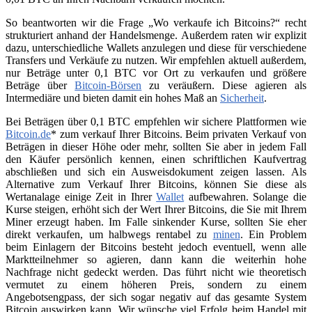
So beantworten wir die Frage „Wo verkaufe ich Bitcoins?“ recht
strukturiert anhand der Handelsmenge. Außerdem raten wir explizit
dazu, unterschiedliche Wallets anzulegen und diese für verschiedene
Transfers und Verkäufe zu nutzen. Wir empfehlen aktuell außerdem,
nur Beträge unter 0,1 BTC vor Ort zu verkaufen und größere
Beträge über
Bitcoin-Börsen
zu veräußern. Diese agieren als
Intermediäre und bieten damit ein hohes Maß an
Sicherheit
.
Bei Beträgen über 0,1 BTC empfehlen wir sichere Plattformen wie
Bitcoin.de
* zum verkauf Ihrer Bitcoins. Beim privaten Verkauf von
Beträgen in dieser Höhe oder mehr, sollten Sie aber in jedem Fall
den Käufer persönlich kennen, einen schriftlichen Kaufvertrag
abschließen und sich ein Ausweisdokument zeigen lassen. Als
Alternative zum Verkauf Ihrer Bitcoins, können Sie diese als
Wertanalage einige Zeit in Ihrer
Wallet
aufbewahren. Solange die
Kurse steigen, erhöht sich der Wert Ihrer Bitcoins, die Sie mit Ihrem
Miner erzeugt haben. Im Falle sinkender Kurse, sollten Sie eher
direkt verkaufen, um halbwegs rentabel zu
minen
. Ein Problem
beim Einlagern der Bitcoins besteht jedoch eventuell, wenn alle
Marktteilnehmer so agieren, dann kann die weiterhin hohe
Nachfrage nicht gedeckt werden. Das führt nicht wie theoretisch
vermutet zu einem höheren Preis, sondern zu einem
Angebotsengpass, der sich sogar negativ auf das gesamte System
Bitcoin auswirken kann. Wir wünsche viel Erfolg beim Handel mit