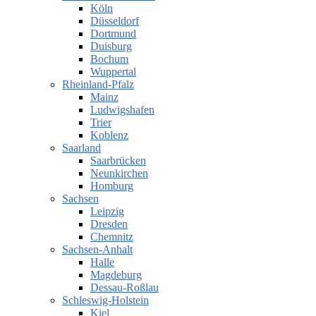
Köln
Düsseldorf
Dortmund
Duisburg
Bochum
Wuppertal
Rheinland-Pfalz
Mainz
Ludwigshafen
Trier
Koblenz
Saarland
Saarbrücken
Neunkirchen
Homburg
Sachsen
Leipzig
Dresden
Chemnitz
Sachsen-Anhalt
Halle
Magdeburg
Dessau-Roßlau
Schleswig-Holstein
Kiel