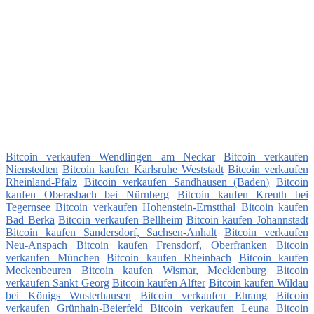
Bitcoin verkaufen Wendlingen am Neckar
Bitcoin verkaufen
Nienstedten
Bitcoin kaufen Karlsruhe Weststadt
Bitcoin verkaufen
Rheinland-Pfalz
Bitcoin verkaufen Sandhausen (Baden)
Bitcoin
kaufen Oberasbach bei Nürnberg
Bitcoin kaufen Kreuth bei
Tegernsee
Bitcoin verkaufen Hohenstein-Ernstthal
Bitcoin kaufen
Bad Berka
Bitcoin verkaufen Bellheim
Bitcoin kaufen Johannstadt
Bitcoin kaufen Sandersdorf, Sachsen-Anhalt
Bitcoin verkaufen
Neu-Anspach
Bitcoin kaufen Frensdorf, Oberfranken
Bitcoin
verkaufen München
Bitcoin kaufen Rheinbach
Bitcoin kaufen
Meckenbeuren
Bitcoin kaufen Wismar, Mecklenburg
Bitcoin
verkaufen Sankt Georg
Bitcoin kaufen Alfter
Bitcoin kaufen Wildau
bei Königs Wusterhausen
Bitcoin verkaufen Ehrang
Bitcoin
verkaufen Grünhain-Beierfeld
Bitcoin verkaufen Leuna
Bitcoin