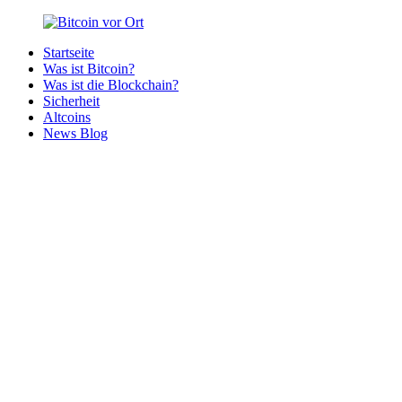
Zurück
zum
Startseite
Inhalt
Bitcoin
Bitcoins
Was ist Bitcoin?
vor
in
Was ist die Blockchain?
Ort
deiner
Sicherheit
Region
Altcoins
News Blog