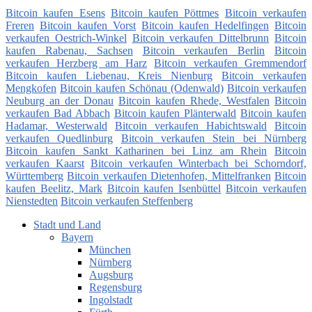
Bitcoin kaufen Esens
Bitcoin kaufen Pöttmes
Bitcoin verkaufen
Freren
Bitcoin kaufen Vorst
Bitcoin kaufen Hedelfingen
Bitcoin
verkaufen Oestrich-Winkel
Bitcoin verkaufen Dittelbrunn
Bitcoin
kaufen Rabenau, Sachsen
Bitcoin verkaufen Berlin
Bitcoin
verkaufen Herzberg am Harz
Bitcoin verkaufen Gremmendorf
Bitcoin kaufen Liebenau, Kreis Nienburg
Bitcoin verkaufen
Mengkofen
Bitcoin kaufen Schönau (Odenwald)
Bitcoin verkaufen
Neuburg an der Donau
Bitcoin kaufen Rhede, Westfalen
Bitcoin
verkaufen Bad Abbach
Bitcoin kaufen Plänterwald
Bitcoin kaufen
Hadamar, Westerwald
Bitcoin verkaufen Habichtswald
Bitcoin
verkaufen Quedlinburg
Bitcoin verkaufen Stein bei Nürnberg
Bitcoin kaufen Sankt Katharinen bei Linz am Rhein
Bitcoin
verkaufen Kaarst
Bitcoin verkaufen Winterbach bei Schorndorf,
Württemberg
Bitcoin verkaufen Dietenhofen, Mittelfranken
Bitcoin
kaufen Beelitz, Mark
Bitcoin kaufen Isenbüttel
Bitcoin verkaufen
Nienstedten
Bitcoin verkaufen Steffenberg
Stadt und Land
Bayern
München
Nürnberg
Augsburg
Regensburg
Ingolstadt