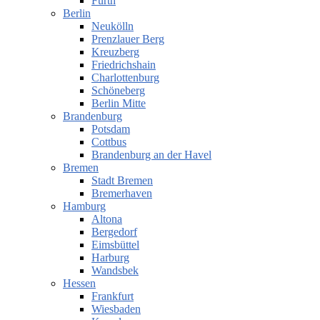
Fürth
Berlin
Neukölln
Prenzlauer Berg
Kreuzberg
Friedrichshain
Charlottenburg
Schöneberg
Berlin Mitte
Brandenburg
Potsdam
Cottbus
Brandenburg an der Havel
Bremen
Stadt Bremen
Bremerhaven
Hamburg
Altona
Bergedorf
Eimsbüttel
Harburg
Wandsbek
Hessen
Frankfurt
Wiesbaden