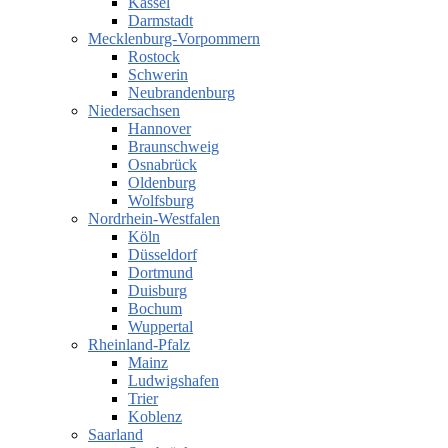
Kassel
Darmstadt
Mecklenburg-Vorpommern
Rostock
Schwerin
Neubrandenburg
Niedersachsen
Hannover
Braunschweig
Osnabrück
Oldenburg
Wolfsburg
Nordrhein-Westfalen
Köln
Düsseldorf
Dortmund
Duisburg
Bochum
Wuppertal
Rheinland-Pfalz
Mainz
Ludwigshafen
Trier
Koblenz
Saarland