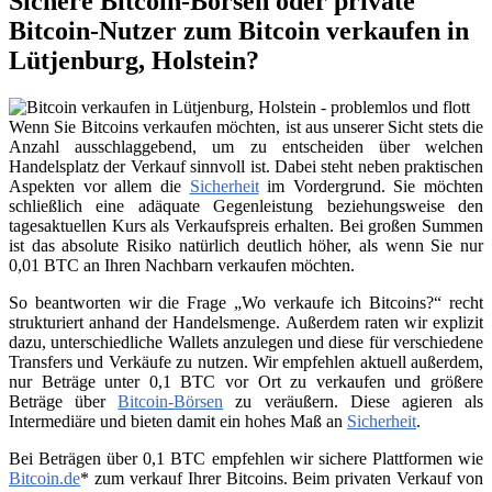
Sichere Bitcoin-Börsen oder private
Bitcoin-Nutzer zum Bitcoin verkaufen in
Lütjenburg, Holstein?
Wenn Sie Bitcoins verkaufen möchten, ist aus unserer Sicht stets die
Anzahl ausschlaggebend, um zu entscheiden über welchen
Handelsplatz der Verkauf sinnvoll ist. Dabei steht neben praktischen
Aspekten vor allem die
Sicherheit
im Vordergrund. Sie möchten
schließlich eine adäquate Gegenleistung beziehungsweise den
tagesaktuellen Kurs als Verkaufspreis erhalten. Bei großen Summen
ist das absolute Risiko natürlich deutlich höher, als wenn Sie nur
0,01 BTC an Ihren Nachbarn verkaufen möchten.
So beantworten wir die Frage „Wo verkaufe ich Bitcoins?“ recht
strukturiert anhand der Handelsmenge. Außerdem raten wir explizit
dazu, unterschiedliche Wallets anzulegen und diese für verschiedene
Transfers und Verkäufe zu nutzen. Wir empfehlen aktuell außerdem,
nur Beträge unter 0,1 BTC vor Ort zu verkaufen und größere
Beträge über
Bitcoin-Börsen
zu veräußern. Diese agieren als
Intermediäre und bieten damit ein hohes Maß an
Sicherheit
.
Bei Beträgen über 0,1 BTC empfehlen wir sichere Plattformen wie
Bitcoin.de
* zum verkauf Ihrer Bitcoins. Beim privaten Verkauf von