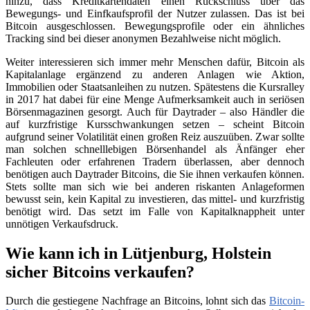
hinzu, dass Kreditkartendaten einen Rückschluss über das
Bewegungs- und Einfkaufsprofil der Nutzer zulassen. Das ist bei
Bitcoin ausgeschlossen. Bewegungsprofile oder ein ähnliches
Tracking sind bei dieser anonymen Bezahlweise nicht möglich.
Weiter interessieren sich immer mehr Menschen dafür, Bitcoin als
Kapitalanlage ergänzend zu anderen Anlagen wie Aktion,
Immobilien oder Staatsanleihen zu nutzen. Spätestens die Kursralley
in 2017 hat dabei für eine Menge Aufmerksamkeit auch in seriösen
Börsenmagazinen gesorgt. Auch für Daytrader – also Händler die
auf kurzfristige Kursschwankungen setzen – scheint Bitcoin
aufgrund seiner Volatilität einen großen Reiz auszuüben. Zwar sollte
man solchen schnelllebigen Börsenhandel als Änfänger eher
Fachleuten oder erfahrenen Tradern überlassen, aber dennoch
benötigen auch Daytrader Bitcoins, die Sie ihnen verkaufen können.
Stets sollte man sich wie bei anderen riskanten Anlageformen
bewusst sein, kein Kapital zu investieren, das mittel- und kurzfristig
benötigt wird. Das setzt im Falle von Kapitalknappheit unter
unnötigen Verkaufsdruck.
Wie kann ich in Lütjenburg, Holstein
sicher Bitcoins verkaufen?
Durch die gestiegene Nachfrage an Bitcoins, lohnt sich das
Bitcoin-