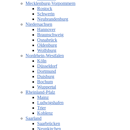
Mecklenburg-Vorpommern
Rostock
Schwerin
Neubrandenburg
Niedersachsen
Hannover
Braunschweig
Osnabrück
Oldenburg
Wolfsburg
Nordrhein-Westfalen
Köln
Düsseldorf
Dortmund
Duisburg
Bochum
Wuppertal
Rheinland-Pfalz
Mainz
Ludwigshafen
Trier
Koblenz
Saarland
Saarbrücken
Neunkirchen