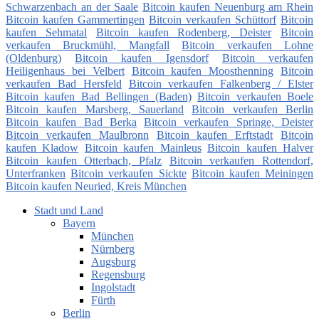
Schwarzenbach an der Saale
Bitcoin kaufen Neuenburg am Rhein
Bitcoin kaufen Gammertingen
Bitcoin verkaufen Schüttorf
Bitcoin
kaufen Sehmatal
Bitcoin kaufen Rodenberg, Deister
Bitcoin
verkaufen Bruckmühl, Mangfall
Bitcoin verkaufen Lohne
(Oldenburg)
Bitcoin kaufen Igensdorf
Bitcoin verkaufen
Heiligenhaus bei Velbert
Bitcoin kaufen Moosthenning
Bitcoin
verkaufen Bad Hersfeld
Bitcoin verkaufen Falkenberg / Elster
Bitcoin kaufen Bad Bellingen (Baden)
Bitcoin verkaufen Boele
Bitcoin kaufen Marsberg, Sauerland
Bitcoin verkaufen Berlin
Bitcoin kaufen Bad Berka
Bitcoin verkaufen Springe, Deister
Bitcoin verkaufen Maulbronn
Bitcoin kaufen Erftstadt
Bitcoin
kaufen Kladow
Bitcoin kaufen Mainleus
Bitcoin kaufen Halver
Bitcoin kaufen Otterbach, Pfalz
Bitcoin verkaufen Rottendorf,
Unterfranken
Bitcoin verkaufen Sickte
Bitcoin kaufen Meiningen
Bitcoin kaufen Neuried, Kreis München
Stadt und Land
Bayern
München
Nürnberg
Augsburg
Regensburg
Ingolstadt
Fürth
Berlin