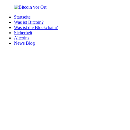
Zurück
zum
Startseite
Inhalt
Bitcoin
Bitcoins
Was ist Bitcoin?
vor
in
Was ist die Blockchain?
Ort
deiner
Sicherheit
Region
Altcoins
News Blog