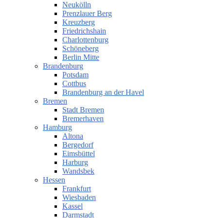
Neukölln
Prenzlauer Berg
Kreuzberg
Friedrichshain
Charlottenburg
Schöneberg
Berlin Mitte
Brandenburg
Potsdam
Cottbus
Brandenburg an der Havel
Bremen
Stadt Bremen
Bremerhaven
Hamburg
Altona
Bergedorf
Eimsbüttel
Harburg
Wandsbek
Hessen
Frankfurt
Wiesbaden
Kassel
Darmstadt