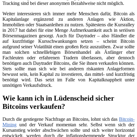
Tracking sind bei dieser anonymen Bezahlweise nicht möglich.
Weiter interessieren sich immer mehr Menschen dafür, Bitcoin als
Kapitalanlage ergänzend zu anderen Anlagen wie Aktion,
Immobilien oder Staatsanleihen zu nutzen. Spätestens die Kursralley
in 2017 hat dabei für eine Menge Aufmerksamkeit auch in seriösen
Börsenmagazinen gesorgt. Auch für Daytrader – also Händler die
auf kurzfristige Kursschwankungen setzen – scheint Bitcoin
aufgrund seiner Volatilität einen großen Reiz auszuüben. Zwar sollte
man solchen schnelllebigen Börsenhandel als Änfänger eher
Fachleuten oder erfahrenen Tradern überlassen, aber dennoch
benötigen auch Daytrader Bitcoins, die Sie ihnen verkaufen können.
Stets sollte man sich wie bei anderen riskanten Anlageformen
bewusst sein, kein Kapital zu investieren, das mittel- und kurzfristig
benötigt wird. Das setzt im Falle von Kapitalknappheit unter
unnötigen Verkaufsdruck.
Wie kann ich in Lüdenscheid sicher
Bitcoins verkaufen?
Durch die gestiegene Nachfrage an Bitcoins, lohnt sich das
Bitcoin-
Mining
und der Verkauf momentan sehr. Selbst wenn sich der
Kursanstieg wieder abschwächen sollte und sich weiter horizontal
entwickelt, werden durch die inflationshemmende Strucktur der