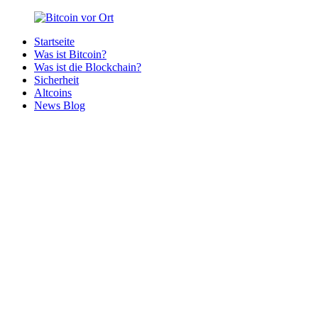
Zurück
zum
Startseite
Inhalt
Bitcoin
Bitcoins
Was ist Bitcoin?
vor
in
Was ist die Blockchain?
Ort
deiner
Sicherheit
Region
Altcoins
News Blog