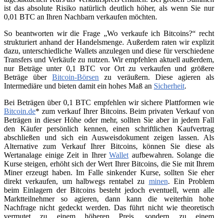
ist das absolute Risiko natürlich deutlich höher, als wenn Sie nur
0,01 BTC an Ihren Nachbarn verkaufen möchten.
So beantworten wir die Frage „Wo verkaufe ich Bitcoins?“ recht
strukturiert anhand der Handelsmenge. Außerdem raten wir explizit
dazu, unterschiedliche Wallets anzulegen und diese für verschiedene
Transfers und Verkäufe zu nutzen. Wir empfehlen aktuell außerdem,
nur Beträge unter 0,1 BTC vor Ort zu verkaufen und größere
Beträge über
Bitcoin-Börsen
zu veräußern. Diese agieren als
Intermediäre und bieten damit ein hohes Maß an
Sicherheit
.
Bei Beträgen über 0,1 BTC empfehlen wir sichere Plattformen wie
Bitcoin.de
* zum verkauf Ihrer Bitcoins. Beim privaten Verkauf von
Beträgen in dieser Höhe oder mehr, sollten Sie aber in jedem Fall
den Käufer persönlich kennen, einen schriftlichen Kaufvertrag
abschließen und sich ein Ausweisdokument zeigen lassen. Als
Alternative zum Verkauf Ihrer Bitcoins, können Sie diese als
Wertanalage einige Zeit in Ihrer
Wallet
aufbewahren. Solange die
Kurse steigen, erhöht sich der Wert Ihrer Bitcoins, die Sie mit Ihrem
Miner erzeugt haben. Im Falle sinkender Kurse, sollten Sie eher
direkt verkaufen, um halbwegs rentabel zu
minen
. Ein Problem
beim Einlagern der Bitcoins besteht jedoch eventuell, wenn alle
Marktteilnehmer so agieren, dann kann die weiterhin hohe
Nachfrage nicht gedeckt werden. Das führt nicht wie theoretisch
vermutet zu einem höheren Preis, sondern zu einem