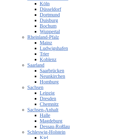
Köln
Düsseldorf
Dortmund
Duisburg
Bochum
Wuppertal
Rheinland-Pfalz
Mainz
Ludwigshafen
Trier
Koblenz
Saarland
Saarbrücken
Neunkirchen
Homburg
Sachsen
Leipzig
Dresden
Chemnitz
Sachsen-Anhalt
Halle
Magdeburg
Dessau-Roßlau
Schleswig-Holstein
Kiel