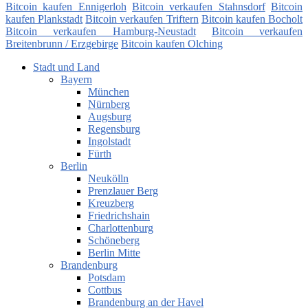
Bitcoin kaufen Ennigerloh
Bitcoin verkaufen Stahnsdorf
Bitcoin
kaufen Plankstadt
Bitcoin verkaufen Triftern
Bitcoin kaufen Bocholt
Bitcoin verkaufen Hamburg-Neustadt
Bitcoin verkaufen
Breitenbrunn / Erzgebirge
Bitcoin kaufen Olching
Stadt und Land
Bayern
München
Nürnberg
Augsburg
Regensburg
Ingolstadt
Fürth
Berlin
Neukölln
Prenzlauer Berg
Kreuzberg
Friedrichshain
Charlottenburg
Schöneberg
Berlin Mitte
Brandenburg
Potsdam
Cottbus
Brandenburg an der Havel