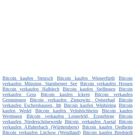
Bitcoin kaufen Stetzsch
Bitcoin kaufen Wipperfürth
Bitcoin
verkaufen Münsing, Starnberger See
Bitcoin verkaufen Hessen
Bitcoin verkaufen Halblech
Bitcoin kaufen Stellingen
Bitcoin
verkaufen Gera
Bitcoin kaufen Ickern
Bitcoin verkaufen
Gemmingen
Bitcoin verkaufen Zinnowitz, Ostseebad
Bitcoin
verkaufen Eschershausen, Ith
Bitcoin kaufen Winhöring
Bitcoin
kaufen Wedel
Bitcoin kaufen Veitshöchheim
Bitcoin kaufen
Wertingen
Bitcoin verkaufen Lengefeld, Erzgebirge
Bitcoin
verkaufen Niederschöneweide
Bitcoin verkaufen Auetal
Bitcoin
verkaufen Affalterbach (Württemberg)
Bitcoin kaufen Oedheim
Bitcoin verkaufen Lüchow (Wendland)
Bitcoin kaufen Bredstedt