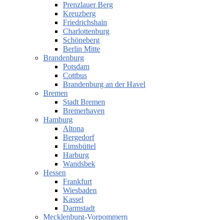
Prenzlauer Berg
Kreuzberg
Friedrichshain
Charlottenburg
Schöneberg
Berlin Mitte
Brandenburg
Potsdam
Cottbus
Brandenburg an der Havel
Bremen
Stadt Bremen
Bremerhaven
Hamburg
Altona
Bergedorf
Eimsbüttel
Harburg
Wandsbek
Hessen
Frankfurt
Wiesbaden
Kassel
Darmstadt
Mecklenburg-Vorpommern