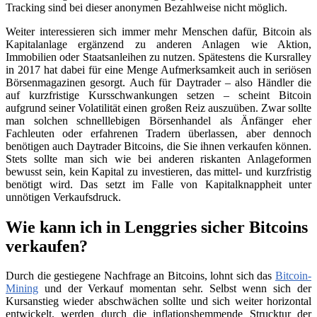
Tracking sind bei dieser anonymen Bezahlweise nicht möglich.
Weiter interessieren sich immer mehr Menschen dafür, Bitcoin als
Kapitalanlage ergänzend zu anderen Anlagen wie Aktion,
Immobilien oder Staatsanleihen zu nutzen. Spätestens die Kursralley
in 2017 hat dabei für eine Menge Aufmerksamkeit auch in seriösen
Börsenmagazinen gesorgt. Auch für Daytrader – also Händler die
auf kurzfristige Kursschwankungen setzen – scheint Bitcoin
aufgrund seiner Volatilität einen großen Reiz auszuüben. Zwar sollte
man solchen schnelllebigen Börsenhandel als Änfänger eher
Fachleuten oder erfahrenen Tradern überlassen, aber dennoch
benötigen auch Daytrader Bitcoins, die Sie ihnen verkaufen können.
Stets sollte man sich wie bei anderen riskanten Anlageformen
bewusst sein, kein Kapital zu investieren, das mittel- und kurzfristig
benötigt wird. Das setzt im Falle von Kapitalknappheit unter
unnötigen Verkaufsdruck.
Wie kann ich in Lenggries sicher Bitcoins
verkaufen?
Durch die gestiegene Nachfrage an Bitcoins, lohnt sich das
Bitcoin-
Mining
und der Verkauf momentan sehr. Selbst wenn sich der
Kursanstieg wieder abschwächen sollte und sich weiter horizontal
entwickelt, werden durch die inflationshemmende Strucktur der