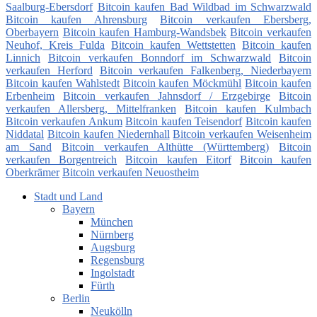
Saalburg-Ebersdorf
Bitcoin kaufen Bad Wildbad im Schwarzwald
Bitcoin kaufen Ahrensburg
Bitcoin verkaufen Ebersberg,
Oberbayern
Bitcoin kaufen Hamburg-Wandsbek
Bitcoin verkaufen
Neuhof, Kreis Fulda
Bitcoin kaufen Wettstetten
Bitcoin kaufen
Linnich
Bitcoin verkaufen Bonndorf im Schwarzwald
Bitcoin
verkaufen Herford
Bitcoin verkaufen Falkenberg, Niederbayern
Bitcoin kaufen Wahlstedt
Bitcoin kaufen Möckmühl
Bitcoin kaufen
Erbenheim
Bitcoin verkaufen Jahnsdorf / Erzgebirge
Bitcoin
verkaufen Allersberg, Mittelfranken
Bitcoin kaufen Kulmbach
Bitcoin verkaufen Ankum
Bitcoin kaufen Teisendorf
Bitcoin kaufen
Niddatal
Bitcoin kaufen Niedernhall
Bitcoin verkaufen Weisenheim
am Sand
Bitcoin verkaufen Althütte (Württemberg)
Bitcoin
verkaufen Borgentreich
Bitcoin kaufen Eitorf
Bitcoin kaufen
Oberkrämer
Bitcoin verkaufen Neuostheim
Stadt und Land
Bayern
München
Nürnberg
Augsburg
Regensburg
Ingolstadt
Fürth
Berlin
Neukölln