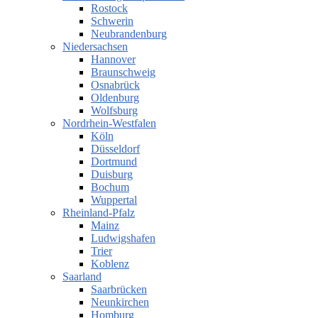
Rostock
Schwerin
Neubrandenburg
Niedersachsen
Hannover
Braunschweig
Osnabrück
Oldenburg
Wolfsburg
Nordrhein-Westfalen
Köln
Düsseldorf
Dortmund
Duisburg
Bochum
Wuppertal
Rheinland-Pfalz
Mainz
Ludwigshafen
Trier
Koblenz
Saarland
Saarbrücken
Neunkirchen
Homburg