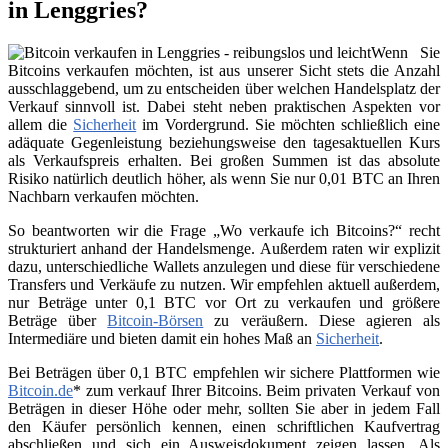
in Lenggries?
Wenn Sie
Bitcoins verkaufen möchten, ist aus unserer Sicht stets die Anzahl
ausschlaggebend, um zu entscheiden über welchen Handelsplatz der
Verkauf sinnvoll ist. Dabei steht neben praktischen Aspekten vor
allem die
Sicherheit
im Vordergrund. Sie möchten schließlich eine
adäquate Gegenleistung beziehungsweise den tagesaktuellen Kurs
als Verkaufspreis erhalten. Bei großen Summen ist das absolute
Risiko natürlich deutlich höher, als wenn Sie nur 0,01 BTC an Ihren
Nachbarn verkaufen möchten.
So beantworten wir die Frage „Wo verkaufe ich Bitcoins?“ recht
strukturiert anhand der Handelsmenge. Außerdem raten wir explizit
dazu, unterschiedliche Wallets anzulegen und diese für verschiedene
Transfers und Verkäufe zu nutzen. Wir empfehlen aktuell außerdem,
nur Beträge unter 0,1 BTC vor Ort zu verkaufen und größere
Beträge über
Bitcoin-Börsen
zu veräußern. Diese agieren als
Intermediäre und bieten damit ein hohes Maß an
Sicherheit
.
Bei Beträgen über 0,1 BTC empfehlen wir sichere Plattformen wie
Bitcoin.de
* zum verkauf Ihrer Bitcoins. Beim privaten Verkauf von
Beträgen in dieser Höhe oder mehr, sollten Sie aber in jedem Fall
den Käufer persönlich kennen, einen schriftlichen Kaufvertrag
abschließen und sich ein Ausweisdokument zeigen lassen. Als