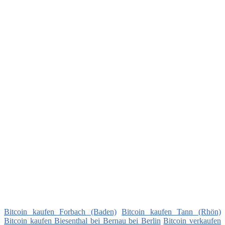
Bitcoin kaufen Forbach (Baden)
Bitcoin kaufen Tann (Rhön)
Bitcoin kaufen Biesenthal bei Bernau bei Berlin
Bitcoin verkaufen