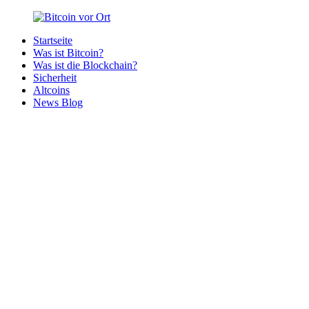
Zurück
zum
Startseite
Inhalt
Bitcoin
Bitcoins
Was ist Bitcoin?
vor
in
Was ist die Blockchain?
Ort
deiner
Sicherheit
Region
Altcoins
News Blog