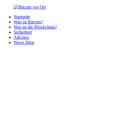
Zurück
zum
Startseite
Inhalt
Bitcoin
Bitcoins
Was ist Bitcoin?
vor
in
Was ist die Blockchain?
Ort
deiner
Sicherheit
Region
Altcoins
News Blog