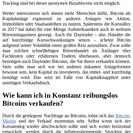
Tracking sind bei dieser anonymen Bezahlweise nicht möglich.
Weiter interessieren sich immer mehr Menschen dafür, Bitcoin als
Kapitalanlage ergänzend zu anderen Anlagen wie Aktion,
Immobilien oder Staatsanleihen zu nutzen. Spätestens die Kursralley
in 2017 hat dabei für eine Menge Aufmerksamkeit auch in seriösen
Börsenmagazinen gesorgt. Auch für Daytrader – also Händler die
auf kurzfristige Kursschwankungen setzen – scheint Bitcoin
aufgrund seiner Volatilität einen großen Reiz auszuüben. Zwar sollte
man solchen schnelllebigen Börsenhandel als Änfänger eher
Fachleuten oder erfahrenen Tradern überlassen, aber dennoch
benötigen auch Daytrader Bitcoins, die Sie ihnen verkaufen können.
Stets sollte man sich wie bei anderen riskanten Anlageformen
bewusst sein, kein Kapital zu investieren, das mittel- und kurzfristig
benötigt wird. Das setzt im Falle von Kapitalknappheit unter
unnötigen Verkaufsdruck.
Wie kann ich in Konstanz reibungslos
Bitcoins verkaufen?
Durch die gestiegene Nachfrage an Bitcoins, lohnt sich das
Bitcoin-
Mining
und der Verkauf momentan sehr. Selbst wenn sich der
Kursanstieg wieder abschwächen sollte und sich weiter horizontal
entwickelt, werden durch die inflationshemmende Strucktur der