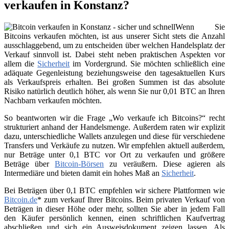
verkaufen in Konstanz?
Wenn Sie
Bitcoins verkaufen möchten, ist aus unserer Sicht stets die Anzahl
ausschlaggebend, um zu entscheiden über welchen Handelsplatz der
Verkauf sinnvoll ist. Dabei steht neben praktischen Aspekten vor
allem die
Sicherheit
im Vordergrund. Sie möchten schließlich eine
adäquate Gegenleistung beziehungsweise den tagesaktuellen Kurs
als Verkaufspreis erhalten. Bei großen Summen ist das absolute
Risiko natürlich deutlich höher, als wenn Sie nur 0,01 BTC an Ihren
Nachbarn verkaufen möchten.
So beantworten wir die Frage „Wo verkaufe ich Bitcoins?“ recht
strukturiert anhand der Handelsmenge. Außerdem raten wir explizit
dazu, unterschiedliche Wallets anzulegen und diese für verschiedene
Transfers und Verkäufe zu nutzen. Wir empfehlen aktuell außerdem,
nur Beträge unter 0,1 BTC vor Ort zu verkaufen und größere
Beträge über
Bitcoin-Börsen
zu veräußern. Diese agieren als
Intermediäre und bieten damit ein hohes Maß an
Sicherheit
.
Bei Beträgen über 0,1 BTC empfehlen wir sichere Plattformen wie
Bitcoin.de
* zum verkauf Ihrer Bitcoins. Beim privaten Verkauf von
Beträgen in dieser Höhe oder mehr, sollten Sie aber in jedem Fall
den Käufer persönlich kennen, einen schriftlichen Kaufvertrag
abschließen und sich ein Ausweisdokument zeigen lassen. Als