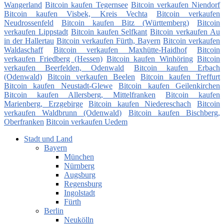
Wangerland
Bitcoin kaufen Tegernsee
Bitcoin verkaufen Niendorf
Bitcoin kaufen Visbek, Kreis Vechta
Bitcoin verkaufen
Neudrossenfeld
Bitcoin kaufen Bitz (Württemberg)
Bitcoin
verkaufen Lippstadt
Bitcoin kaufen Selfkant
Bitcoin verkaufen Au
in der Hallertau
Bitcoin verkaufen Fürth, Bayern
Bitcoin verkaufen
Waldaschaff
Bitcoin verkaufen Maxhütte-Haidhof
Bitcoin
verkaufen Friedberg (Hessen)
Bitcoin kaufen Winhöring
Bitcoin
verkaufen Beerfelden, Odenwald
Bitcoin kaufen Erbach
(Odenwald)
Bitcoin verkaufen Beelen
Bitcoin kaufen Treffurt
Bitcoin kaufen Neustadt-Glewe
Bitcoin kaufen Geilenkirchen
Bitcoin kaufen Allersberg, Mittelfranken
Bitcoin kaufen
Marienberg, Erzgebirge
Bitcoin kaufen Niedereschach
Bitcoin
verkaufen Waldbrunn (Odenwald)
Bitcoin kaufen Bischberg,
Oberfranken
Bitcoin verkaufen Uedem
Stadt und Land
Bayern
München
Nürnberg
Augsburg
Regensburg
Ingolstadt
Fürth
Berlin
Neukölln