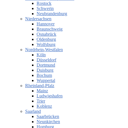
Rostock
Schwerin
Neubrandenburg
Niedersachsen
Hannover
Braunschweig
Osnabrück
Oldenburg
Wolfsburg
Nordrhein-Westfalen
Köln
Düsseldorf
Dortmund
Duisburg
Bochum
Wuppertal
Rheinland-Pfalz
Mainz
Ludwigshafen
Trier
Koblenz
Saarland
Saarbrücken
Neunkirchen
Homburg