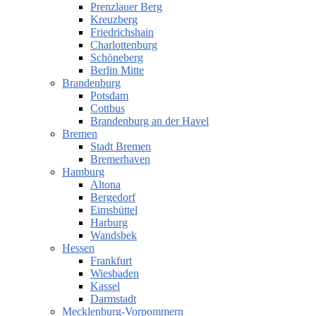
Prenzlauer Berg
Kreuzberg
Friedrichshain
Charlottenburg
Schöneberg
Berlin Mitte
Brandenburg
Potsdam
Cottbus
Brandenburg an der Havel
Bremen
Stadt Bremen
Bremerhaven
Hamburg
Altona
Bergedorf
Eimsbüttel
Harburg
Wandsbek
Hessen
Frankfurt
Wiesbaden
Kassel
Darmstadt
Mecklenburg-Vorpommern