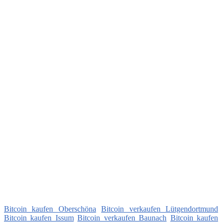
Bitcoin kaufen Oberschöna
Bitcoin verkaufen Lütgendortmund
Bitcoin kaufen Issum
Bitcoin verkaufen Baunach
Bitcoin kaufen