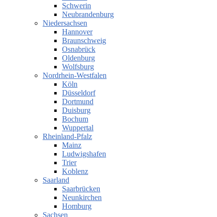
Schwerin
Neubrandenburg
Niedersachsen
Hannover
Braunschweig
Osnabrück
Oldenburg
Wolfsburg
Nordrhein-Westfalen
Köln
Düsseldorf
Dortmund
Duisburg
Bochum
Wuppertal
Rheinland-Pfalz
Mainz
Ludwigshafen
Trier
Koblenz
Saarland
Saarbrücken
Neunkirchen
Homburg
Sachsen