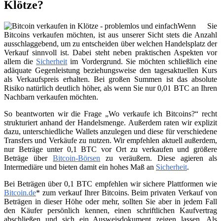
Klötze?
Wenn Sie
Bitcoins verkaufen möchten, ist aus unserer Sicht stets die Anzahl
ausschlaggebend, um zu entscheiden über welchen Handelsplatz der
Verkauf sinnvoll ist. Dabei steht neben praktischen Aspekten vor
allem die
Sicherheit
im Vordergrund. Sie möchten schließlich eine
adäquate Gegenleistung beziehungsweise den tagesaktuellen Kurs
als Verkaufspreis erhalten. Bei großen Summen ist das absolute
Risiko natürlich deutlich höher, als wenn Sie nur 0,01 BTC an Ihren
Nachbarn verkaufen möchten.
So beantworten wir die Frage „Wo verkaufe ich Bitcoins?“ recht
strukturiert anhand der Handelsmenge. Außerdem raten wir explizit
dazu, unterschiedliche Wallets anzulegen und diese für verschiedene
Transfers und Verkäufe zu nutzen. Wir empfehlen aktuell außerdem,
nur Beträge unter 0,1 BTC vor Ort zu verkaufen und größere
Beträge über
Bitcoin-Börsen
zu veräußern. Diese agieren als
Intermediäre und bieten damit ein hohes Maß an
Sicherheit
.
Bei Beträgen über 0,1 BTC empfehlen wir sichere Plattformen wie
Bitcoin.de
* zum verkauf Ihrer Bitcoins. Beim privaten Verkauf von
Beträgen in dieser Höhe oder mehr, sollten Sie aber in jedem Fall
den Käufer persönlich kennen, einen schriftlichen Kaufvertrag
abschließen und sich ein Ausweisdokument zeigen lassen. Als