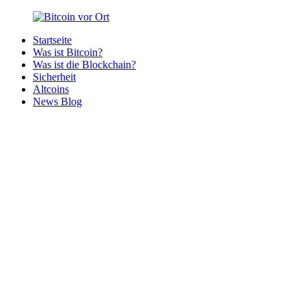
Zurück
zum
Startseite
Inhalt
Bitcoin
Bitcoins
Was ist Bitcoin?
vor
in
Was ist die Blockchain?
Ort
deiner
Sicherheit
Region
Altcoins
News Blog