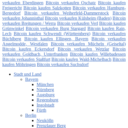
verkaufen Eberdingen
Bitcoin verkaufen Oschatz
Bitcoin kaufen
Freigericht
Bitcoin kaufen Salzkotten
Bitcoin verkaufen Hamburg-
Bergedorf
Bitcoin verkaufen Weiherfeld-Dammerstock
Bitcoin
verkaufen Johannisthal
Bitcoin verkaufen Külsheim (Baden)
Bitcoin
verkaufen Breitungen / Werra
Bitcoin verkaufen Verl
Bitcoin kaufen
Grünwinkel
Bitcoin verkaufen Burg Stargard
Bitcoin kaufen Rain,
Lech
Bitcoin kaufen Schwendi (Württemberg)
Bitcoin verkaufen
Büchlberg
Bitcoin kaufen Ellingen, Bayern
Bitcoin verkaufen
Angelmodde, Westfalen
Bitcoin verkaufen Mücheln (Geiseltal)
Bitcoin kaufen Eckersdorf
Bitcoin verkaufen Wetzlar
Bitcoin
verkaufen Goldbach, Unterfranken
Bitcoin kaufen Willebadessen
Bitcoin verkaufen Staßfurt
Bitcoin kaufen Wald-Michelbach
Bitcoin
kaufen Möhringen
Bitcoin verkaufen Suchsdorf
Stadt und Land
Bayern
München
Nürnberg
Augsburg
Regensburg
Ingolstadt
Fürth
Berlin
Neukölln
Prenzlauer Berg