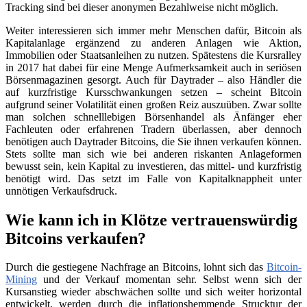
Tracking sind bei dieser anonymen Bezahlweise nicht möglich.
Weiter interessieren sich immer mehr Menschen dafür, Bitcoin als
Kapitalanlage ergänzend zu anderen Anlagen wie Aktion,
Immobilien oder Staatsanleihen zu nutzen. Spätestens die Kursralley
in 2017 hat dabei für eine Menge Aufmerksamkeit auch in seriösen
Börsenmagazinen gesorgt. Auch für Daytrader – also Händler die
auf kurzfristige Kursschwankungen setzen – scheint Bitcoin
aufgrund seiner Volatilität einen großen Reiz auszuüben. Zwar sollte
man solchen schnelllebigen Börsenhandel als Änfänger eher
Fachleuten oder erfahrenen Tradern überlassen, aber dennoch
benötigen auch Daytrader Bitcoins, die Sie ihnen verkaufen können.
Stets sollte man sich wie bei anderen riskanten Anlageformen
bewusst sein, kein Kapital zu investieren, das mittel- und kurzfristig
benötigt wird. Das setzt im Falle von Kapitalknappheit unter
unnötigen Verkaufsdruck.
Wie kann ich in Klötze vertrauenswürdig
Bitcoins verkaufen?
Durch die gestiegene Nachfrage an Bitcoins, lohnt sich das
Bitcoin-
Mining
und der Verkauf momentan sehr. Selbst wenn sich der
Kursanstieg wieder abschwächen sollte und sich weiter horizontal
entwickelt, werden durch die inflationshemmende Strucktur der