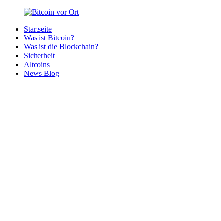
Zurück
zum
Startseite
Inhalt
Bitcoin
Bitcoins
Was ist Bitcoin?
vor
in
Was ist die Blockchain?
Ort
deiner
Sicherheit
Region
Altcoins
News Blog