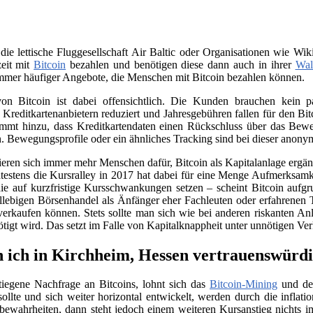
 die lettische Fluggesellschaft Air Baltic oder Organisationen wie 
zeit mit
Bitcoin
bezahlen und benötigen diese dann auch in ihrer
Wal
immer häufiger Angebote, die Menschen mit Bitcoin bezahlen können.
on Bitcoin ist dabei offensichtlich. Die Kunden brauchen kein
n Kreditkartenanbietern reduziert und Jahresgebühren fallen für den B
ommt hinzu, dass Kreditkartendaten einen Rückschluss über das Beweg
. Bewegungsprofile oder ein ähnliches Tracking sind bei dieser anony
sieren sich immer mehr Menschen dafür, Bitcoin als Kapitalanlage erg
testens die Kursralley in 2017 hat dabei für eine Menge Aufmerksamk
ie auf kurzfristige Kursschwankungen setzen – scheint Bitcoin aufgr
llebigen Börsenhandel als Änfänger eher Fachleuten oder erfahrenen 
verkaufen können. Stets sollte man sich wie bei anderen riskanten Anl
nötigt wird. Das setzt im Falle von Kapitalknappheit unter unnötigen Ve
 ich in Kirchheim, Hessen vertrauenswürdi
tiegene Nachfrage an Bitcoins, lohnt sich das
Bitcoin-Mining
und der
llte und sich weiter horizontal entwickelt, werden durch die infla
e bewahrheiten, dann steht jedoch einem weiteren Kursanstieg nichts