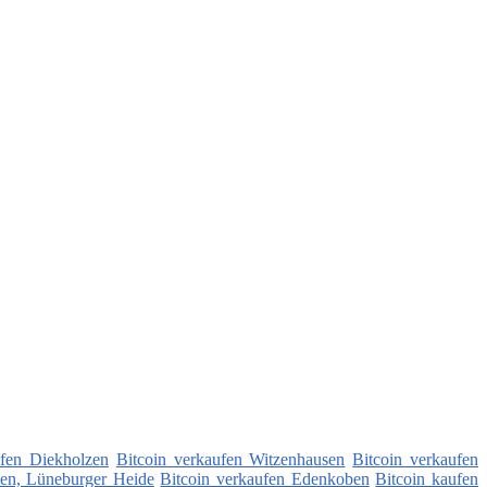
ufen Diekholzen
Bitcoin verkaufen Witzenhausen
Bitcoin verkaufen
hen, Lüneburger Heide
Bitcoin verkaufen Edenkoben
Bitcoin kaufen