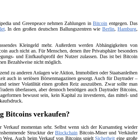
Wikipedia und Greenpeace nehmen Zahlungen in
Bitcoin
entgegen. Das
let
. In den großen deutschen Ballungszentren wie
Berlin
,
Hamburg
,
 passendes Kleingeld mehr. Außerdem werden Abhängigkeiten von
itcoin auch nicht an. Für Menschen, denen ihre Privatsphäre besonders
ungs- und Einfkaufsprofil der Nutzer zulassen. Das ist bei Bitcoin
men Bezahlweise nicht möglich.
änzend zu anderen Anlagen wie Aktion, Immobilien oder Staatsanleihen
eit auch in seriösen Börsenmagazinen gesorgt. Auch für Daytrader –
und seiner Volatilität einen großen Reiz auszuüben. Zwar sollte man
Tradern überlassen, aber dennoch benötigen auch Daytrader Bitcoins,
ageformen bewusst sein, kein Kapital zu investieren, das mittel- und
rkaufsdruck.
g Bitcoins verkaufen?
 Verkauf momentan sehr. Selbst wenn sich der Kursanstieg wieder
tionshemmende Strucktur der
Blockchain
Bitcoin-Miner und Verkäufer
 im Weg. Auch beim Verkauf von Bitcoins spielt
Sicherheit
eine große