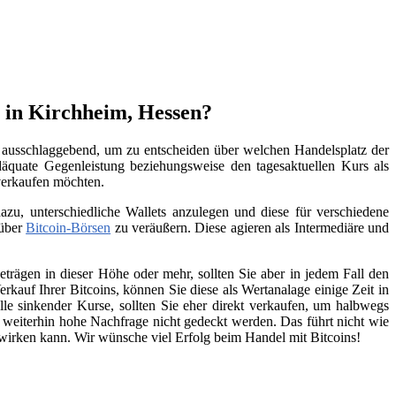
n in Kirchheim, Hessen?
hl ausschlaggebend, um zu entscheiden über welchen Handelsplatz der
äquate Gegenleistung beziehungsweise den tagesaktuellen Kurs als
 verkaufen möchten.
zu, unterschiedliche Wallets anzulegen und diese für verschiedene
 über
Bitcoin-Börsen
zu veräußern. Diese agieren als Intermediäre und
trägen in dieser Höhe oder mehr, sollten Sie aber in jedem Fall den
kauf Ihrer Bitcoins, können Sie diese als Wertanalage einige Zeit in
lle sinkender Kurse, sollten Sie eher direkt verkaufen, um halbwegs
e weiterhin hohe Nachfrage nicht gedeckt werden. Das führt nicht wie
swirken kann. Wir wünsche viel Erfolg beim Handel mit Bitcoins!