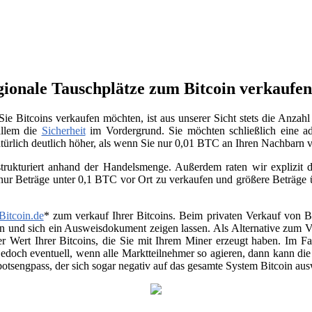
gionale Tauschplätze zum Bitcoin verkaufe
ie Bitcoins verkaufen möchten, ist aus unserer Sicht stets die Anza
allem die
Sicherheit
im Vordergrund. Sie möchten schließlich eine ad
atürlich deutlich höher, als wenn Sie nur 0,01 BTC an Ihren Nachbarn
trukturiert anhand der Handelsmenge. Außerdem raten wir explizit da
 nur Beträge unter 0,1 BTC vor Ort zu verkaufen und größere Beträge
Bitcoin.de
* zum verkauf Ihrer Bitcoins. Beim privaten Verkauf von Be
en und sich ein Ausweisdokument zeigen lassen. Als Alternative zum Ver
r Wert Ihrer Bitcoins, die Sie mit Ihrem Miner erzeugt haben. Im Fa
jedoch eventuell, wenn alle Marktteilnehmer so agieren, dann kann di
otsengpass, der sich sogar negativ auf das gesamte System Bitcoin au