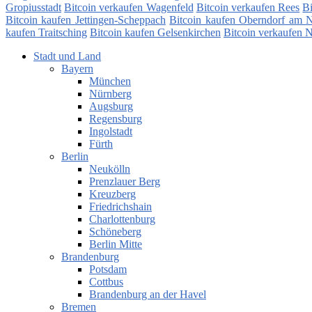
Gropiusstadt
Bitcoin verkaufen Wagenfeld
Bitcoin verkaufen Rees
Bi
Bitcoin kaufen Jettingen-Scheppach
Bitcoin kaufen Oberndorf am 
kaufen Traitsching
Bitcoin kaufen Gelsenkirchen
Bitcoin verkaufen 
Stadt und Land
Bayern
München
Nürnberg
Augsburg
Regensburg
Ingolstadt
Fürth
Berlin
Neukölln
Prenzlauer Berg
Kreuzberg
Friedrichshain
Charlottenburg
Schöneberg
Berlin Mitte
Brandenburg
Potsdam
Cottbus
Brandenburg an der Havel
Bremen