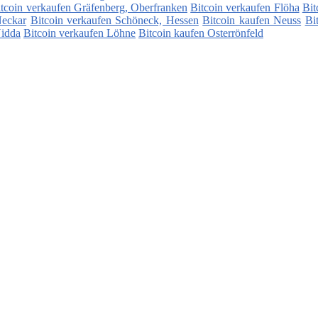
tcoin verkaufen Gräfenberg, Oberfranken
Bitcoin verkaufen Flöha
Bit
Neckar
Bitcoin verkaufen Schöneck, Hessen
Bitcoin kaufen Neuss
Bi
Nidda
Bitcoin verkaufen Löhne
Bitcoin kaufen Osterrönfeld