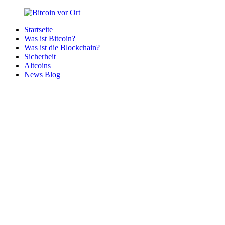
Zurück
zum
Startseite
Inhalt
Bitcoin
Bitcoins
Was ist Bitcoin?
vor
in
Was ist die Blockchain?
Ort
deiner
Sicherheit
Region
Altcoins
News Blog