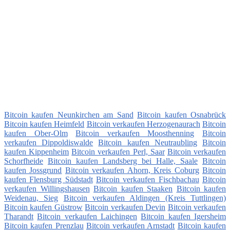
Bitcoin kaufen Neunkirchen am Sand
Bitcoin kaufen Osnabrück
Bitcoin kaufen Heimfeld
Bitcoin verkaufen Herzogenaurach
Bitcoin
kaufen Ober-Olm
Bitcoin verkaufen Moosthenning
Bitcoin
verkaufen Dippoldiswalde
Bitcoin kaufen Neutraubling
Bitcoin
kaufen Kippenheim
Bitcoin verkaufen Perl, Saar
Bitcoin verkaufen
Schorfheide
Bitcoin kaufen Landsberg bei Halle, Saale
Bitcoin
kaufen Jossgrund
Bitcoin verkaufen Ahorn, Kreis Coburg
Bitcoin
kaufen Flensburg Südstadt
Bitcoin verkaufen Fischbachau
Bitcoin
verkaufen Willingshausen
Bitcoin kaufen Staaken
Bitcoin kaufen
Weidenau, Sieg
Bitcoin verkaufen Aldingen (Kreis Tuttlingen)
Bitcoin kaufen Güstrow
Bitcoin verkaufen Devin
Bitcoin verkaufen
Tharandt
Bitcoin verkaufen Laichingen
Bitcoin kaufen Igersheim
Bitcoin kaufen Prenzlau
Bitcoin verkaufen Arnstadt
Bitcoin kaufen