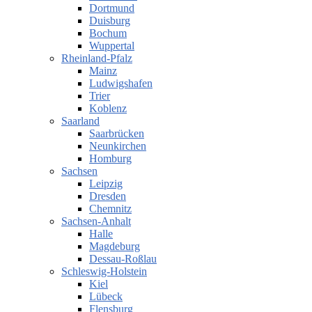
Dortmund
Duisburg
Bochum
Wuppertal
Rheinland-Pfalz
Mainz
Ludwigshafen
Trier
Koblenz
Saarland
Saarbrücken
Neunkirchen
Homburg
Sachsen
Leipzig
Dresden
Chemnitz
Sachsen-Anhalt
Halle
Magdeburg
Dessau-Roßlau
Schleswig-Holstein
Kiel
Lübeck
Flensburg