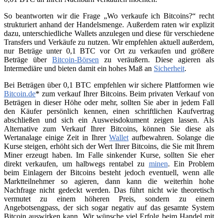
So beantworten wir die Frage „Wo verkaufe ich Bitcoins?“ recht
strukturiert anhand der Handelsmenge. Außerdem raten wir explizit
dazu, unterschiedliche Wallets anzulegen und diese für verschiedene
Transfers und Verkäufe zu nutzen. Wir empfehlen aktuell außerdem,
nur Beträge unter 0,1 BTC vor Ort zu verkaufen und größere
Beträge über
Bitcoin-Börsen
zu veräußern. Diese agieren als
Intermediäre und bieten damit ein hohes Maß an
Sicherheit
.
Bei Beträgen über 0,1 BTC empfehlen wir sichere Plattformen wie
Bitcoin.de
* zum verkauf Ihrer Bitcoins. Beim privaten Verkauf von
Beträgen in dieser Höhe oder mehr, sollten Sie aber in jedem Fall
den Käufer persönlich kennen, einen schriftlichen Kaufvertrag
abschließen und sich ein Ausweisdokument zeigen lassen. Als
Alternative zum Verkauf Ihrer Bitcoins, können Sie diese als
Wertanalage einige Zeit in Ihrer
Wallet
aufbewahren. Solange die
Kurse steigen, erhöht sich der Wert Ihrer Bitcoins, die Sie mit Ihrem
Miner erzeugt haben. Im Falle sinkender Kurse, sollten Sie eher
direkt verkaufen, um halbwegs rentabel zu
minen
. Ein Problem
beim Einlagern der Bitcoins besteht jedoch eventuell, wenn alle
Marktteilnehmer so agieren, dann kann die weiterhin hohe
Nachfrage nicht gedeckt werden. Das führt nicht wie theoretisch
vermutet zu einem höheren Preis, sondern zu einem
Angebotsengpass, der sich sogar negativ auf das gesamte System
Bitcoin auswirken kann. Wir wünsche viel Erfolg beim Handel mit