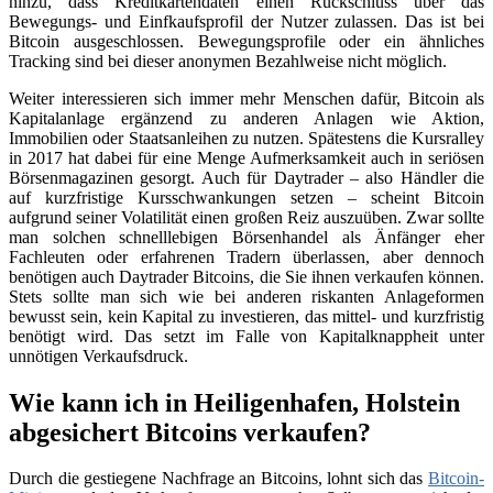
hinzu, dass Kreditkartendaten einen Rückschluss über das
Bewegungs- und Einfkaufsprofil der Nutzer zulassen. Das ist bei
Bitcoin ausgeschlossen. Bewegungsprofile oder ein ähnliches
Tracking sind bei dieser anonymen Bezahlweise nicht möglich.
Weiter interessieren sich immer mehr Menschen dafür, Bitcoin als
Kapitalanlage ergänzend zu anderen Anlagen wie Aktion,
Immobilien oder Staatsanleihen zu nutzen. Spätestens die Kursralley
in 2017 hat dabei für eine Menge Aufmerksamkeit auch in seriösen
Börsenmagazinen gesorgt. Auch für Daytrader – also Händler die
auf kurzfristige Kursschwankungen setzen – scheint Bitcoin
aufgrund seiner Volatilität einen großen Reiz auszuüben. Zwar sollte
man solchen schnelllebigen Börsenhandel als Änfänger eher
Fachleuten oder erfahrenen Tradern überlassen, aber dennoch
benötigen auch Daytrader Bitcoins, die Sie ihnen verkaufen können.
Stets sollte man sich wie bei anderen riskanten Anlageformen
bewusst sein, kein Kapital zu investieren, das mittel- und kurzfristig
benötigt wird. Das setzt im Falle von Kapitalknappheit unter
unnötigen Verkaufsdruck.
Wie kann ich in Heiligenhafen, Holstein
abgesichert Bitcoins verkaufen?
Durch die gestiegene Nachfrage an Bitcoins, lohnt sich das
Bitcoin-