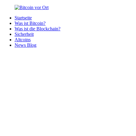
Zurück
zum
Startseite
Inhalt
Bitcoin
Bitcoins
Was ist Bitcoin?
vor
in
Was ist die Blockchain?
Ort
deiner
Sicherheit
Region
Altcoins
News Blog