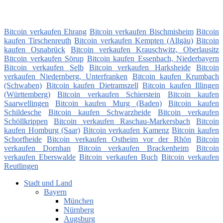
Bitcoin verkaufen Ehrang
Bitcoin verkaufen Bischmisheim
Bitcoin
kaufen Tirschenreuth
Bitcoin verkaufen Kempten (Allgäu)
Bitcoin
kaufen Osnabrück
Bitcoin verkaufen Krauschwitz, Oberlausitz
Bitcoin verkaufen Sörup
Bitcoin kaufen Essenbach, Niederbayern
Bitcoin verkaufen Selb
Bitcoin verkaufen Harksheide
Bitcoin
verkaufen Niedernberg, Unterfranken
Bitcoin kaufen Krumbach
(Schwaben)
Bitcoin kaufen Dietramszell
Bitcoin kaufen Illingen
(Württemberg)
Bitcoin verkaufen Schierstein
Bitcoin kaufen
Saarwellingen
Bitcoin kaufen Murg (Baden)
Bitcoin kaufen
Schildesche
Bitcoin kaufen Schwarzheide
Bitcoin verkaufen
Schöllkrippen
Bitcoin verkaufen Raschau-Markersbach
Bitcoin
kaufen Homburg (Saar)
Bitcoin verkaufen Kamenz
Bitcoin kaufen
Schorfheide
Bitcoin verkaufen Ostheim vor der Rhön
Bitcoin
verkaufen Dornhan
Bitcoin verkaufen Brackenheim
Bitcoin
verkaufen Eberswalde
Bitcoin verkaufen Buch
Bitcoin verkaufen
Reutlingen
Stadt und Land
Bayern
München
Nürnberg
Augsburg