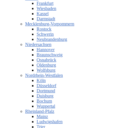
Frankfurt
Wiesbaden
Kassel
Darmstadt
Mecklenburg-Vorpommern
Rostock
Schwerin
Neubrandenburg
Niedersachsen
Hannover
Braunschweig
Osnabrück
Oldenburg
Wolfsburg
Nordrhein-Westfalen
Köln
Düsseldorf
Dortmund
Duisburg
Bochum
Wuppertal
Rheinland-Pfalz
Mainz
Ludwigshafen
Trier