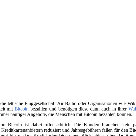
 die lettische Fluggesellschaft Air Baltic oder Organisationen wie 
zeit mit
Bitcoin
bezahlen und benötigen diese dann auch in ihrer
Wal
immer häufiger Angebote, die Menschen mit Bitcoin bezahlen können.
on Bitcoin ist dabei offensichtlich. Die Kunden brauchen kein
n Kreditkartenanbietern reduziert und Jahresgebühren fallen für den B
ommt hinzu, dass Kreditkartendaten einen Rückschluss über das Beweg