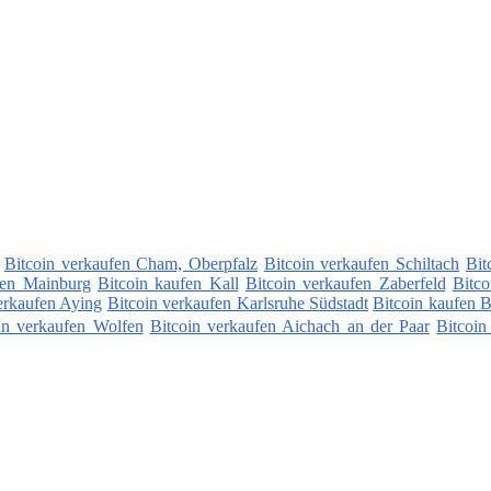
Bitcoin verkaufen Cham, Oberpfalz
Bitcoin verkaufen Schiltach
Bit
fen Mainburg
Bitcoin kaufen Kall
Bitcoin verkaufen Zaberfeld
Bitc
erkaufen Aying
Bitcoin verkaufen Karlsruhe Südstadt
Bitcoin kaufen 
in verkaufen Wolfen
Bitcoin verkaufen Aichach an der Paar
Bitcoin