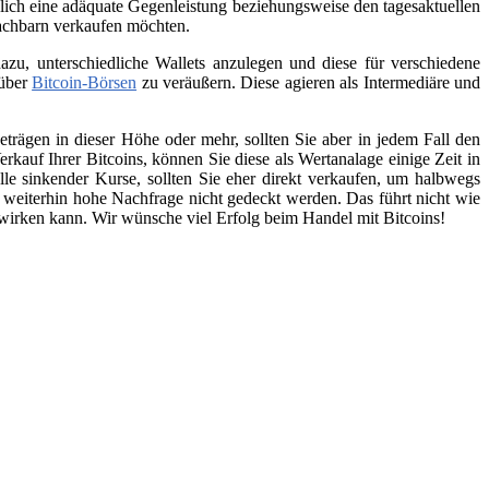
lich eine adäquate Gegenleistung beziehungsweise den tagesaktuellen
Nachbarn verkaufen möchten.
zu, unterschiedliche Wallets anzulegen und diese für verschiedene
 über
Bitcoin-Börsen
zu veräußern. Diese agieren als Intermediäre und
trägen in dieser Höhe oder mehr, sollten Sie aber in jedem Fall den
kauf Ihrer Bitcoins, können Sie diese als Wertanalage einige Zeit in
lle sinkender Kurse, sollten Sie eher direkt verkaufen, um halbwegs
e weiterhin hohe Nachfrage nicht gedeckt werden. Das führt nicht wie
swirken kann. Wir wünsche viel Erfolg beim Handel mit Bitcoins!