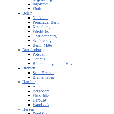
Ingolstadt
Fürth
Berlin
Neukölln
Prenzlauer Berg
Kreuzberg
Friedrichshain
Charlottenburg
Schöneberg
Berlin Mitte
Brandenburg
Potsdam
Cottbus
Brandenburg an der Havel
Bremen
Stadt Bremen
Bremerhaven
Hamburg
Altona
Bergedorf
Eimsbüttel
Harburg
Wandsbek
Hessen
Frankfurt