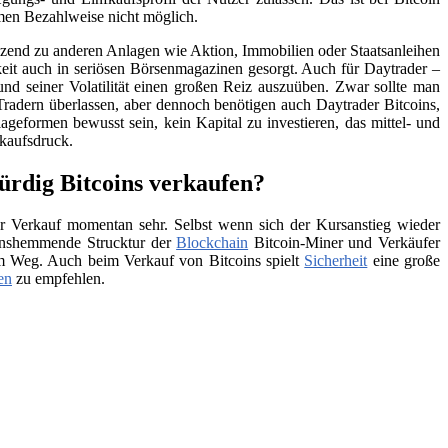
men Bezahlweise nicht möglich.
änzend zu anderen Anlagen wie Aktion, Immobilien oder Staatsanleihen
eit auch in seriösen Börsenmagazinen gesorgt. Auch für Daytrader –
und seiner Volatilität einen großen Reiz auszuüben. Zwar sollte man
Tradern überlassen, aber dennoch benötigen auch Daytrader Bitcoins,
ageformen bewusst sein, kein Kapital zu investieren, das mittel- und
rkaufsdruck.
ürdig Bitcoins verkaufen?
 Verkauf momentan sehr. Selbst wenn sich der Kursanstieg wieder
tionshemmende Strucktur der
Blockchain
Bitcoin-Miner und Verkäufer
 im Weg. Auch beim Verkauf von Bitcoins spielt
Sicherheit
eine große
en
zu empfehlen.