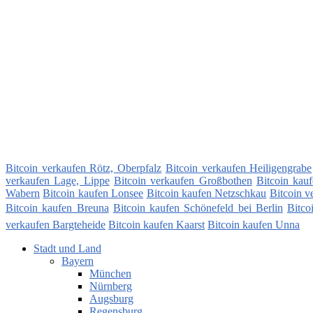
Bitcoin verkaufen Rötz, Oberpfalz
Bitcoin verkaufen Heiligengrabe
verkaufen Lage, Lippe
Bitcoin verkaufen Großbothen
Bitcoin kau
Wabern
Bitcoin kaufen Lonsee
Bitcoin kaufen Netzschkau
Bitcoin v
Bitcoin kaufen Breuna
Bitcoin kaufen Schönefeld bei Berlin
Bitco
verkaufen Bargteheide
Bitcoin kaufen Kaarst
Bitcoin kaufen Unna
Stadt und Land
Bayern
München
Nürnberg
Augsburg
Regensburg