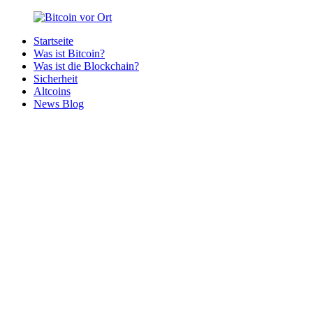
Zurück
zum
Startseite
Inhalt
Bitcoin
Bitcoins
Was ist Bitcoin?
vor
in
Was ist die Blockchain?
Ort
deiner
Sicherheit
Region
Altcoins
News Blog