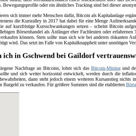
. Bewegungsprofile oder ein ähnliches Tracking sind bei dieser anony
sieren sich immer mehr Menschen dafür, Bitcoin als Kapitalanlage erg
testens die Kursralley in 2017 hat dabei für eine Menge Aufmerksamk
ie auf kurzfristige Kursschwankungen setzen – scheint Bitcoin aufgr
llebigen Börsenhandel als Änfänger eher Fachleuten oder erfahrenen 
verkaufen können. Stets sollte man sich wie bei anderen riskanten Anl
nötigt wird. Das setzt im Falle von Kapitalknappheit unter unnötigen Ve
 ich in Gschwend bei Gaildorf vertrauensw
tiegene Nachfrage an Bitcoins, lohnt sich das
Bitcoin-Mining
und der
llte und sich weiter horizontal entwickelt, werden durch die infla
e bewahrheiten, dann steht jedoch einem weiteren Kursanstieg nichts
n Bargeld zu verkaufen. Für größere Summen sind die etablierten
Börs