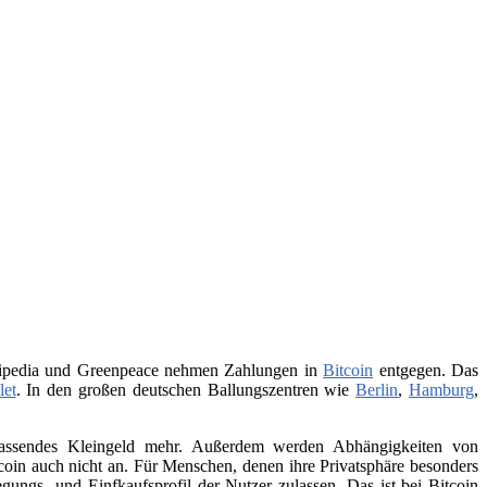
Wikipedia und Greenpeace nehmen Zahlungen in
Bitcoin
entgegen. Das
let
. In den großen deutschen Ballungszentren wie
Berlin
,
Hamburg
,
 passendes Kleingeld mehr. Außerdem werden Abhängigkeiten von
itcoin auch nicht an. Für Menschen, denen ihre Privatsphäre besonders
ungs- und Einfkaufsprofil der Nutzer zulassen. Das ist bei Bitcoin