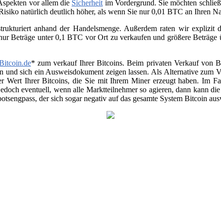
 Aspekten vor allem die
Sicherheit
im Vordergrund. Sie möchten schließ
 Risiko natürlich deutlich höher, als wenn Sie nur 0,01 BTC an Ihren 
trukturiert anhand der Handelsmenge. Außerdem raten wir explizit da
 nur Beträge unter 0,1 BTC vor Ort zu verkaufen und größere Beträge
Bitcoin.de
* zum verkauf Ihrer Bitcoins. Beim privaten Verkauf von Be
en und sich ein Ausweisdokument zeigen lassen. Als Alternative zum Ver
r Wert Ihrer Bitcoins, die Sie mit Ihrem Miner erzeugt haben. Im Fa
jedoch eventuell, wenn alle Marktteilnehmer so agieren, dann kann di
otsengpass, der sich sogar negativ auf das gesamte System Bitcoin au