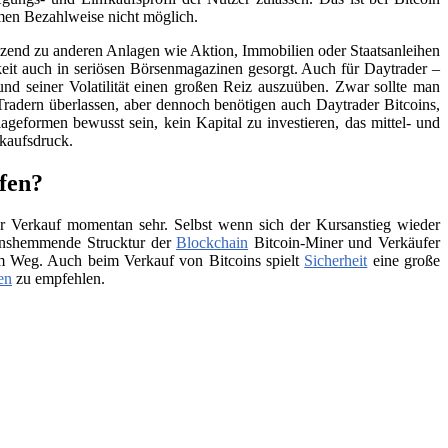
men Bezahlweise nicht möglich.
änzend zu anderen Anlagen wie Aktion, Immobilien oder Staatsanleihen
eit auch in seriösen Börsenmagazinen gesorgt. Auch für Daytrader –
und seiner Volatilität einen großen Reiz auszuüben. Zwar sollte man
Tradern überlassen, aber dennoch benötigen auch Daytrader Bitcoins,
ageformen bewusst sein, kein Kapital zu investieren, das mittel- und
rkaufsdruck.
fen?
 Verkauf momentan sehr. Selbst wenn sich der Kursanstieg wieder
tionshemmende Strucktur der
Blockchain
Bitcoin-Miner und Verkäufer
 im Weg. Auch beim Verkauf von Bitcoins spielt
Sicherheit
eine große
en
zu empfehlen.