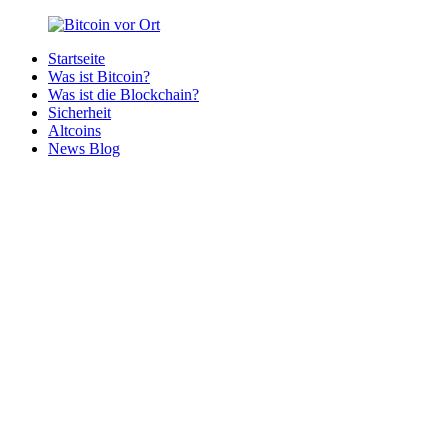
Zurück
zum
Startseite
Inhalt
Bitcoin
Bitcoins
Was ist Bitcoin?
vor
in
Was ist die Blockchain?
Ort
deiner
Sicherheit
Region
Altcoins
News Blog