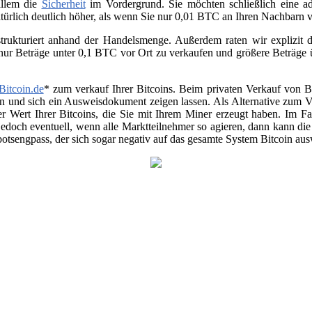
allem die
Sicherheit
im Vordergrund. Sie möchten schließlich eine ad
atürlich deutlich höher, als wenn Sie nur 0,01 BTC an Ihren Nachbarn
trukturiert anhand der Handelsmenge. Außerdem raten wir explizit da
 nur Beträge unter 0,1 BTC vor Ort zu verkaufen und größere Beträge
Bitcoin.de
* zum verkauf Ihrer Bitcoins. Beim privaten Verkauf von Be
en und sich ein Ausweisdokument zeigen lassen. Als Alternative zum Ver
r Wert Ihrer Bitcoins, die Sie mit Ihrem Miner erzeugt haben. Im Fa
jedoch eventuell, wenn alle Marktteilnehmer so agieren, dann kann di
otsengpass, der sich sogar negativ auf das gesamte System Bitcoin au