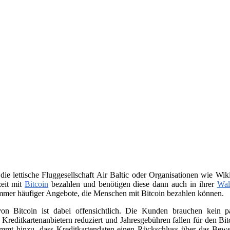
 die lettische Fluggesellschaft Air Baltic oder Organisationen wie 
zeit mit
Bitcoin
bezahlen und benötigen diese dann auch in ihrer
Wal
immer häufiger Angebote, die Menschen mit Bitcoin bezahlen können.
on Bitcoin ist dabei offensichtlich. Die Kunden brauchen kein
n Kreditkartenanbietern reduziert und Jahresgebühren fallen für den B
ommt hinzu, dass Kreditkartendaten einen Rückschluss über das Beweg