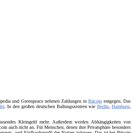
Wikipedia und Greenpeace nehmen Zahlungen in
Bitcoin
entgegen. Das
let
. In den großen deutschen Ballungszentren wie
Berlin
,
Hamburg
,
 passendes Kleingeld mehr. Außerdem werden Abhängigkeiten von
itcoin auch nicht an. Für Menschen, denen ihre Privatsphäre besonders
ungs- und Einfkaufsprofil der Nutzer zulassen. Das ist bei Bitcoin