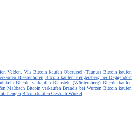
fen Velden, Vils
Bitcoin kaufen Oberursel (Taunus)
Bitcoin kaufen
verkaufen Biessenhofen
Bitcoin kaufen Hengersberg bei Deggendorf
minkeln
Bitcoin verkaufen Blaustein (Württemberg)
Bitcoin kaufen
ufen Maßbach
Bitcoin verkaufen Brandis bei Wurzen
Bitcoin kaufen
hut-Tiengen
Bitcoin kaufen Oestrich-Winkel