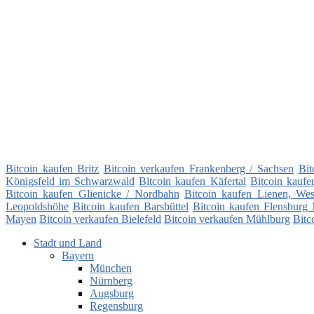
Bitcoin kaufen Britz
Bitcoin verkaufen Frankenberg / Sachsen
Bit
Königsfeld im Schwarzwald
Bitcoin kaufen Käfertal
Bitcoin kauf
Bitcoin kaufen Glienicke / Nordbahn
Bitcoin kaufen Lienen, Wes
Leopoldshöhe
Bitcoin kaufen Barsbüttel
Bitcoin kaufen Flensburg 
Mayen
Bitcoin verkaufen Bielefeld
Bitcoin verkaufen Mühlburg
Bitc
Stadt und Land
Bayern
München
Nürnberg
Augsburg
Regensburg