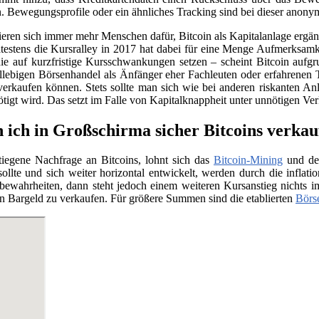
. Bewegungsprofile oder ein ähnliches Tracking sind bei dieser anony
sieren sich immer mehr Menschen dafür, Bitcoin als Kapitalanlage erg
testens die Kursralley in 2017 hat dabei für eine Menge Aufmerksamk
ie auf kurzfristige Kursschwankungen setzen – scheint Bitcoin aufgr
llebigen Börsenhandel als Änfänger eher Fachleuten oder erfahrenen 
verkaufen können. Stets sollte man sich wie bei anderen riskanten Anl
nötigt wird. Das setzt im Falle von Kapitalknappheit unter unnötigen Ve
 ich in Großschirma sicher Bitcoins verkau
tiegene Nachfrage an Bitcoins, lohnt sich das
Bitcoin-Mining
und der
llte und sich weiter horizontal entwickelt, werden durch die infla
e bewahrheiten, dann steht jedoch einem weiteren Kursanstieg nichts
n Bargeld zu verkaufen. Für größere Summen sind die etablierten
Börs