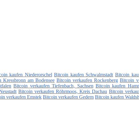
coin kaufen Niederorschel
Bitcoin kaufen Schwalmstadt
Bitcoin kau
en Kressbronn am Bodensee
Bitcoin verkaufen Rockenberg
Bitcoin 
tfalen
Bitcoin verkaufen Tiefenbach, Sachsen
Bitcoin kaufen Ham
Neustadt
Bitcoin verkaufen Röhrmoos, Kreis Dachau
Bitcoin verka
oin verkaufen Emstek
Bitcoin verkaufen Gedern
Bitcoin kaufen Walds