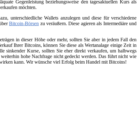
äquate Gegenleistung beziehungsweise den tagesaktuellen Kurs als
 verkaufen möchten.
zu, unterschiedliche Wallets anzulegen und diese für verschiedene
 über
Bitcoin-Börsen
zu veräußern. Diese agieren als Intermediäre und
trägen in dieser Höhe oder mehr, sollten Sie aber in jedem Fall den
kauf Ihrer Bitcoins, können Sie diese als Wertanalage einige Zeit in
lle sinkender Kurse, sollten Sie eher direkt verkaufen, um halbwegs
e weiterhin hohe Nachfrage nicht gedeckt werden. Das führt nicht wie
swirken kann. Wir wünsche viel Erfolg beim Handel mit Bitcoins!