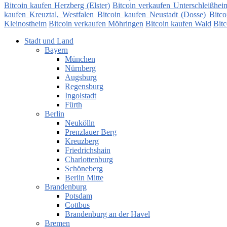
Bitcoin kaufen Herzberg (Elster)
Bitcoin verkaufen Unterschleißhei
kaufen Kreuztal, Westfalen
Bitcoin kaufen Neustadt (Dosse)
Bitco
Kleinostheim
Bitcoin verkaufen Möhringen
Bitcoin kaufen Wald
Bitc
Stadt und Land
Bayern
München
Nürnberg
Augsburg
Regensburg
Ingolstadt
Fürth
Berlin
Neukölln
Prenzlauer Berg
Kreuzberg
Friedrichshain
Charlottenburg
Schöneberg
Berlin Mitte
Brandenburg
Potsdam
Cottbus
Brandenburg an der Havel
Bremen