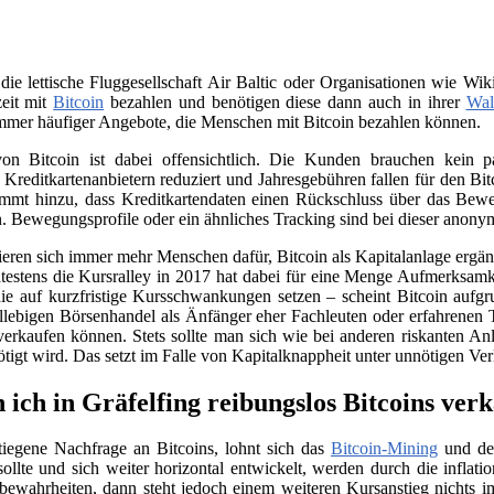
 die lettische Fluggesellschaft Air Baltic oder Organisationen wie 
zeit mit
Bitcoin
bezahlen und benötigen diese dann auch in ihrer
Wal
immer häufiger Angebote, die Menschen mit Bitcoin bezahlen können.
on Bitcoin ist dabei offensichtlich. Die Kunden brauchen kein
n Kreditkartenanbietern reduziert und Jahresgebühren fallen für den B
ommt hinzu, dass Kreditkartendaten einen Rückschluss über das Beweg
. Bewegungsprofile oder ein ähnliches Tracking sind bei dieser anony
sieren sich immer mehr Menschen dafür, Bitcoin als Kapitalanlage erg
testens die Kursralley in 2017 hat dabei für eine Menge Aufmerksamk
ie auf kurzfristige Kursschwankungen setzen – scheint Bitcoin aufgr
llebigen Börsenhandel als Änfänger eher Fachleuten oder erfahrenen 
verkaufen können. Stets sollte man sich wie bei anderen riskanten Anl
nötigt wird. Das setzt im Falle von Kapitalknappheit unter unnötigen Ve
 ich in Gräfelfing reibungslos Bitcoins ver
tiegene Nachfrage an Bitcoins, lohnt sich das
Bitcoin-Mining
und der
llte und sich weiter horizontal entwickelt, werden durch die infla
e bewahrheiten, dann steht jedoch einem weiteren Kursanstieg nichts