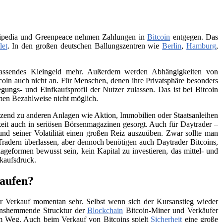
Wikipedia und Greenpeace nehmen Zahlungen in
Bitcoin
entgegen. Das
let
. In den großen deutschen Ballungszentren wie
Berlin
,
Hamburg
,
 passendes Kleingeld mehr. Außerdem werden Abhängigkeiten von
itcoin auch nicht an. Für Menschen, denen ihre Privatsphäre besonders
ungs- und Einfkaufsprofil der Nutzer zulassen. Das ist bei Bitcoin
men Bezahlweise nicht möglich.
änzend zu anderen Anlagen wie Aktion, Immobilien oder Staatsanleihen
eit auch in seriösen Börsenmagazinen gesorgt. Auch für Daytrader –
und seiner Volatilität einen großen Reiz auszuüben. Zwar sollte man
Tradern überlassen, aber dennoch benötigen auch Daytrader Bitcoins,
ageformen bewusst sein, kein Kapital zu investieren, das mittel- und
rkaufsdruck.
kaufen?
 Verkauf momentan sehr. Selbst wenn sich der Kursanstieg wieder
tionshemmende Strucktur der
Blockchain
Bitcoin-Miner und Verkäufer
 im Weg. Auch beim Verkauf von Bitcoins spielt
Sicherheit
eine große