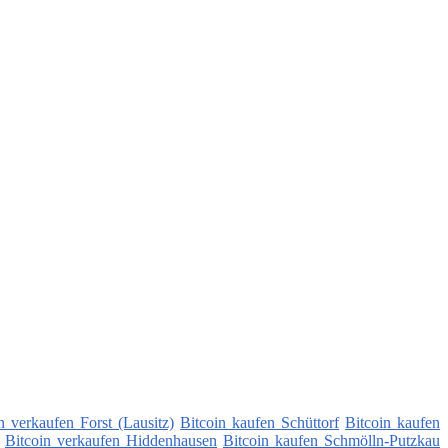
n verkaufen Forst (Lausitz)
Bitcoin kaufen Schüttorf
Bitcoin kaufen
Bitcoin verkaufen Hiddenhausen
Bitcoin kaufen Schmölln-Putzkau