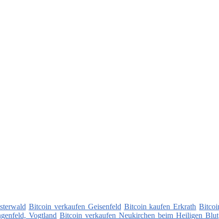
sterwald
Bitcoin verkaufen Geisenfeld
Bitcoin kaufen Erkrath
Bitcoi
genfeld, Vogtland
Bitcoin verkaufen Neukirchen beim Heiligen Blut