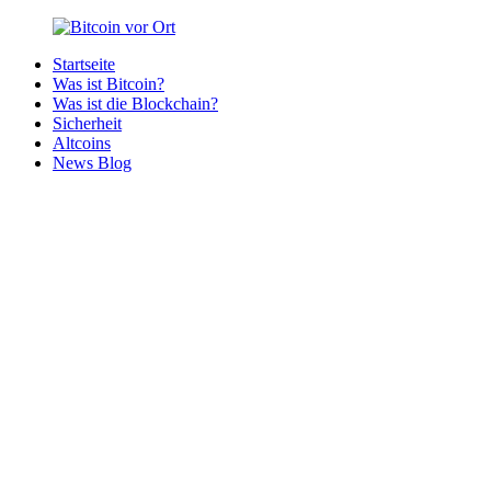
Zurück
zum
Startseite
Inhalt
Bitcoin
Bitcoins
Was ist Bitcoin?
vor
in
Was ist die Blockchain?
Ort
deiner
Sicherheit
Region
Altcoins
News Blog