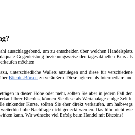
ng?
nzahl ausschlaggebend, um zu entscheiden über welchen Handelsplatz
däquate Gegenleistung beziehungsweise den tagesaktuellen Kurs als
 verkaufen möchten.
zu, unterschiedliche Wallets anzulegen und diese für verschiedene
 über
Bitcoin-Börsen
zu veräußern. Diese agieren als Intermediäre und
trägen in dieser Höhe oder mehr, sollten Sie aber in jedem Fall den
kauf Ihrer Bitcoins, können Sie diese als Wertanalage einige Zeit in
lle sinkender Kurse, sollten Sie eher direkt verkaufen, um halbwegs
e weiterhin hohe Nachfrage nicht gedeckt werden. Das führt nicht wie
swirken kann. Wir wünsche viel Erfolg beim Handel mit Bitcoins!