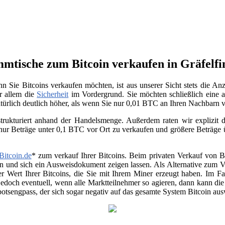
mmtische zum Bitcoin verkaufen in Gräfelfi
n Sie Bitcoins verkaufen möchten, ist aus unserer Sicht stets die A
or allem die
Sicherheit
im Vordergrund. Sie möchten schließlich eine a
atürlich deutlich höher, als wenn Sie nur 0,01 BTC an Ihren Nachbarn
trukturiert anhand der Handelsmenge. Außerdem raten wir explizit da
 nur Beträge unter 0,1 BTC vor Ort zu verkaufen und größere Beträge
Bitcoin.de
* zum verkauf Ihrer Bitcoins. Beim privaten Verkauf von Be
en und sich ein Ausweisdokument zeigen lassen. Als Alternative zum Ver
r Wert Ihrer Bitcoins, die Sie mit Ihrem Miner erzeugt haben. Im Fa
jedoch eventuell, wenn alle Marktteilnehmer so agieren, dann kann di
otsengpass, der sich sogar negativ auf das gesamte System Bitcoin au