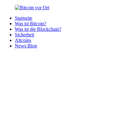
Zurück
zum
Startseite
Inhalt
Bitcoin
Bitcoins
Was ist Bitcoin?
vor
in
Was ist die Blockchain?
Ort
deiner
Sicherheit
Region
Altcoins
News Blog