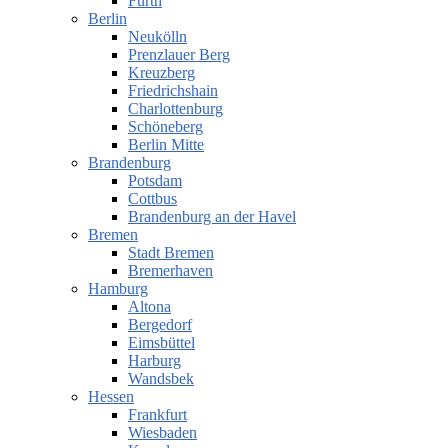
Fürth
Berlin
Neukölln
Prenzlauer Berg
Kreuzberg
Friedrichshain
Charlottenburg
Schöneberg
Berlin Mitte
Brandenburg
Potsdam
Cottbus
Brandenburg an der Havel
Bremen
Stadt Bremen
Bremerhaven
Hamburg
Altona
Bergedorf
Eimsbüttel
Harburg
Wandsbek
Hessen
Frankfurt
Wiesbaden