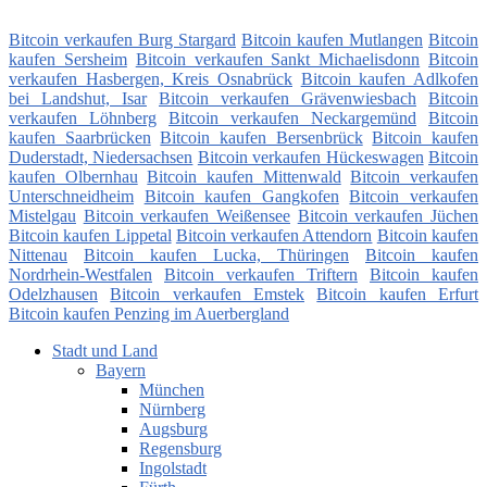
Bitcoin verkaufen Burg Stargard
Bitcoin kaufen Mutlangen
Bitcoin
kaufen Sersheim
Bitcoin verkaufen Sankt Michaelisdonn
Bitcoin
verkaufen Hasbergen, Kreis Osnabrück
Bitcoin kaufen Adlkofen
bei Landshut, Isar
Bitcoin verkaufen Grävenwiesbach
Bitcoin
verkaufen Löhnberg
Bitcoin verkaufen Neckargemünd
Bitcoin
kaufen Saarbrücken
Bitcoin kaufen Bersenbrück
Bitcoin kaufen
Duderstadt, Niedersachsen
Bitcoin verkaufen Hückeswagen
Bitcoin
kaufen Olbernhau
Bitcoin kaufen Mittenwald
Bitcoin verkaufen
Unterschneidheim
Bitcoin kaufen Gangkofen
Bitcoin verkaufen
Mistelgau
Bitcoin verkaufen Weißensee
Bitcoin verkaufen Jüchen
Bitcoin kaufen Lippetal
Bitcoin verkaufen Attendorn
Bitcoin kaufen
Nittenau
Bitcoin kaufen Lucka, Thüringen
Bitcoin kaufen
Nordrhein-Westfalen
Bitcoin verkaufen Triftern
Bitcoin kaufen
Odelzhausen
Bitcoin verkaufen Emstek
Bitcoin kaufen Erfurt
Bitcoin kaufen Penzing im Auerbergland
Stadt und Land
Bayern
München
Nürnberg
Augsburg
Regensburg
Ingolstadt