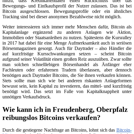
hinzu, dass Kreditkartendaten einen Rückschluss über das
Bewegungs- und Einfkaufsprofil der Nutzer zulassen. Das ist bei
Bitcoin ausgeschlossen. Bewegungsprofile oder ein ähnliches
Tracking sind bei dieser anonymen Bezahlweise nicht möglich.
Weiter interessieren sich immer mehr Menschen dafür, Bitcoin als
Kapitalanlage ergänzend zu anderen Anlagen wie Aktion,
Immobilien oder Staatsanleihen zu nutzen. Spätestens die Kursralley
in 2017 hat dabei für eine Menge Aufmerksamkeit auch in seriösen
Börsenmagazinen gesorgt. Auch für Daytrader – also Händler die
auf kurzfristige Kursschwankungen setzen – scheint Bitcoin
aufgrund seiner Volatilität einen großen Reiz auszuüben. Zwar sollte
man solchen schnelllebigen Börsenhandel als Änfänger eher
Fachleuten oder erfahrenen Tradern überlassen, aber dennoch
benötigen auch Daytrader Bitcoins, die Sie ihnen verkaufen können.
Stets sollte man sich wie bei anderen riskanten Anlageformen
bewusst sein, kein Kapital zu investieren, das mittel- und kurzfristig
benötigt wird. Das setzt im Falle von Kapitalknappheit unter
unnötigen Verkaufsdruck.
Wie kann ich in Freudenberg, Oberpfalz
reibungslos Bitcoins verkaufen?
Durch die gestiegene Nachfrage an Bitcoins, lohnt sich das
Bitcoin-