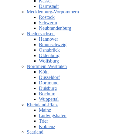
Kassel
Darmstadt
Mecklenburg-Vorpommern
Rostock
Schwerin
Neubrandenburg
Niedersachsen
Hannover
Braunschweig
Osnabrück
Oldenburg
Wolfsburg
Nordrhein-Westfalen
Köln
Düsseldorf
Dortmund
Duisburg
Bochum
Wuppertal
Rheinland-Pfalz
Mainz
Ludwigshafen
Trier
Koblenz
Saarland