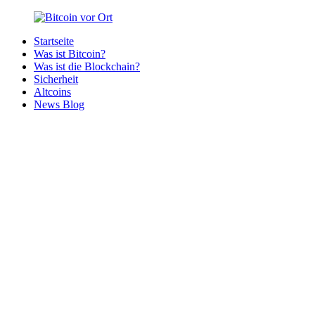
Zurück
zum
Startseite
Inhalt
Bitcoin
Bitcoins
Was ist Bitcoin?
vor
in
Was ist die Blockchain?
Ort
deiner
Sicherheit
Region
Altcoins
News Blog