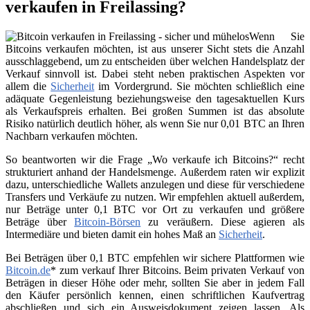
verkaufen in Freilassing?
Wenn Sie
Bitcoins verkaufen möchten, ist aus unserer Sicht stets die Anzahl
ausschlaggebend, um zu entscheiden über welchen Handelsplatz der
Verkauf sinnvoll ist. Dabei steht neben praktischen Aspekten vor
allem die
Sicherheit
im Vordergrund. Sie möchten schließlich eine
adäquate Gegenleistung beziehungsweise den tagesaktuellen Kurs
als Verkaufspreis erhalten. Bei großen Summen ist das absolute
Risiko natürlich deutlich höher, als wenn Sie nur 0,01 BTC an Ihren
Nachbarn verkaufen möchten.
So beantworten wir die Frage „Wo verkaufe ich Bitcoins?“ recht
strukturiert anhand der Handelsmenge. Außerdem raten wir explizit
dazu, unterschiedliche Wallets anzulegen und diese für verschiedene
Transfers und Verkäufe zu nutzen. Wir empfehlen aktuell außerdem,
nur Beträge unter 0,1 BTC vor Ort zu verkaufen und größere
Beträge über
Bitcoin-Börsen
zu veräußern. Diese agieren als
Intermediäre und bieten damit ein hohes Maß an
Sicherheit
.
Bei Beträgen über 0,1 BTC empfehlen wir sichere Plattformen wie
Bitcoin.de
* zum verkauf Ihrer Bitcoins. Beim privaten Verkauf von
Beträgen in dieser Höhe oder mehr, sollten Sie aber in jedem Fall
den Käufer persönlich kennen, einen schriftlichen Kaufvertrag
abschließen und sich ein Ausweisdokument zeigen lassen. Als