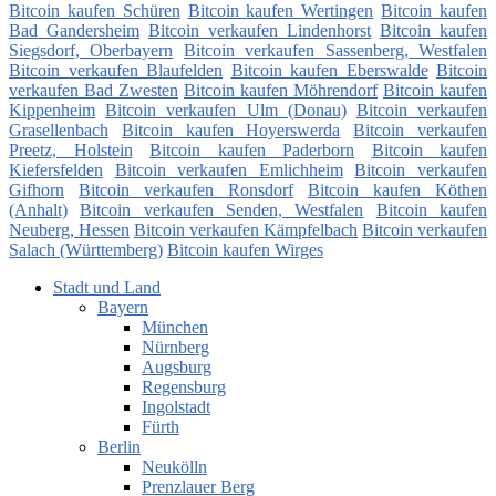
Bitcoin kaufen Schüren
Bitcoin kaufen Wertingen
Bitcoin kaufen
Bad Gandersheim
Bitcoin verkaufen Lindenhorst
Bitcoin kaufen
Siegsdorf, Oberbayern
Bitcoin verkaufen Sassenberg, Westfalen
Bitcoin verkaufen Blaufelden
Bitcoin kaufen Eberswalde
Bitcoin
verkaufen Bad Zwesten
Bitcoin kaufen Möhrendorf
Bitcoin kaufen
Kippenheim
Bitcoin verkaufen Ulm (Donau)
Bitcoin verkaufen
Grasellenbach
Bitcoin kaufen Hoyerswerda
Bitcoin verkaufen
Preetz, Holstein
Bitcoin kaufen Paderborn
Bitcoin kaufen
Kiefersfelden
Bitcoin verkaufen Emlichheim
Bitcoin verkaufen
Gifhorn
Bitcoin verkaufen Ronsdorf
Bitcoin kaufen Köthen
(Anhalt)
Bitcoin verkaufen Senden, Westfalen
Bitcoin kaufen
Neuberg, Hessen
Bitcoin verkaufen Kämpfelbach
Bitcoin verkaufen
Salach (Württemberg)
Bitcoin kaufen Wirges
Stadt und Land
Bayern
München
Nürnberg
Augsburg
Regensburg
Ingolstadt
Fürth
Berlin
Neukölln
Prenzlauer Berg