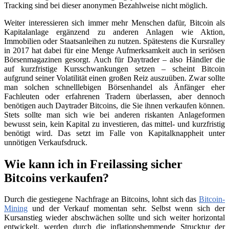
Tracking sind bei dieser anonymen Bezahlweise nicht möglich.
Weiter interessieren sich immer mehr Menschen dafür, Bitcoin als
Kapitalanlage ergänzend zu anderen Anlagen wie Aktion,
Immobilien oder Staatsanleihen zu nutzen. Spätestens die Kursralley
in 2017 hat dabei für eine Menge Aufmerksamkeit auch in seriösen
Börsenmagazinen gesorgt. Auch für Daytrader – also Händler die
auf kurzfristige Kursschwankungen setzen – scheint Bitcoin
aufgrund seiner Volatilität einen großen Reiz auszuüben. Zwar sollte
man solchen schnelllebigen Börsenhandel als Änfänger eher
Fachleuten oder erfahrenen Tradern überlassen, aber dennoch
benötigen auch Daytrader Bitcoins, die Sie ihnen verkaufen können.
Stets sollte man sich wie bei anderen riskanten Anlageformen
bewusst sein, kein Kapital zu investieren, das mittel- und kurzfristig
benötigt wird. Das setzt im Falle von Kapitalknappheit unter
unnötigen Verkaufsdruck.
Wie kann ich in Freilassing sicher
Bitcoins verkaufen?
Durch die gestiegene Nachfrage an Bitcoins, lohnt sich das
Bitcoin-
Mining
und der Verkauf momentan sehr. Selbst wenn sich der
Kursanstieg wieder abschwächen sollte und sich weiter horizontal
entwickelt, werden durch die inflationshemmende Strucktur der