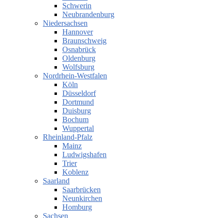
Schwerin
Neubrandenburg
Niedersachsen
Hannover
Braunschweig
Osnabrück
Oldenburg
Wolfsburg
Nordrhein-Westfalen
Köln
Düsseldorf
Dortmund
Duisburg
Bochum
Wuppertal
Rheinland-Pfalz
Mainz
Ludwigshafen
Trier
Koblenz
Saarland
Saarbrücken
Neunkirchen
Homburg
Sachsen