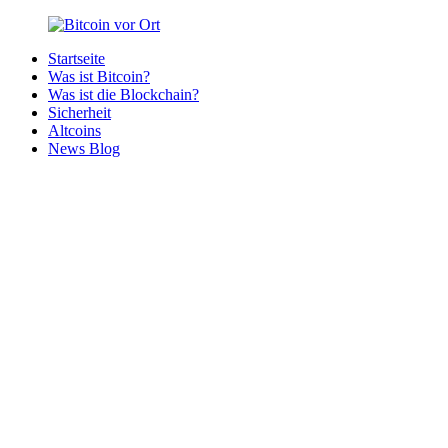
Zurück
zum
Startseite
Inhalt
Bitcoin
Bitcoins
Was ist Bitcoin?
vor
in
Was ist die Blockchain?
Ort
deiner
Sicherheit
Region
Altcoins
News Blog