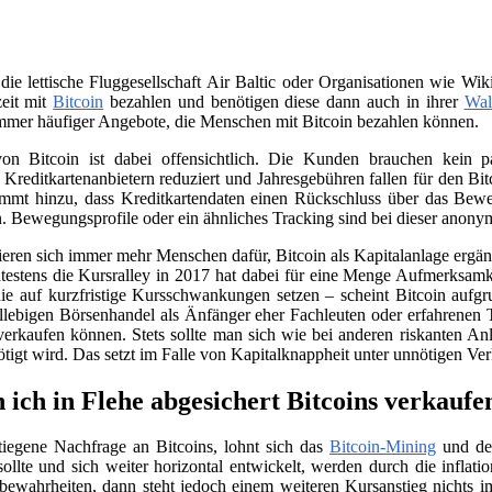
 die lettische Fluggesellschaft Air Baltic oder Organisationen wie 
zeit mit
Bitcoin
bezahlen und benötigen diese dann auch in ihrer
Wal
immer häufiger Angebote, die Menschen mit Bitcoin bezahlen können.
on Bitcoin ist dabei offensichtlich. Die Kunden brauchen kein
n Kreditkartenanbietern reduziert und Jahresgebühren fallen für den B
ommt hinzu, dass Kreditkartendaten einen Rückschluss über das Beweg
. Bewegungsprofile oder ein ähnliches Tracking sind bei dieser anony
sieren sich immer mehr Menschen dafür, Bitcoin als Kapitalanlage erg
testens die Kursralley in 2017 hat dabei für eine Menge Aufmerksamk
ie auf kurzfristige Kursschwankungen setzen – scheint Bitcoin aufgr
llebigen Börsenhandel als Änfänger eher Fachleuten oder erfahrenen 
verkaufen können. Stets sollte man sich wie bei anderen riskanten Anl
nötigt wird. Das setzt im Falle von Kapitalknappheit unter unnötigen Ve
 ich in Flehe abgesichert Bitcoins verkaufe
tiegene Nachfrage an Bitcoins, lohnt sich das
Bitcoin-Mining
und der
llte und sich weiter horizontal entwickelt, werden durch die infla
e bewahrheiten, dann steht jedoch einem weiteren Kursanstieg nichts