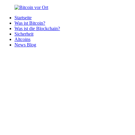
Zurück
zum
Startseite
Inhalt
Bitcoin
Bitcoins
Was ist Bitcoin?
vor
in
Was ist die Blockchain?
Ort
deiner
Sicherheit
Region
Altcoins
News Blog