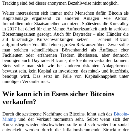
Tracking sind bei dieser anonymen Bezahlweise nicht möglich.
Weiter interessieren sich immer mehr Menschen dafür, Bitcoin als
Kapitalanlage ergänzend zu anderen Anlagen wie Aktion,
Immobilien oder Staatsanleihen zu nutzen. Spätestens die Kursralley
in 2017 hat dabei für eine Menge Aufmerksamkeit auch in seriösen
Börsenmagazinen gesorgt. Auch für Daytrader – also Händler die
auf kurzfristige Kursschwankungen setzen – scheint Bitcoin
aufgrund seiner Volatilität einen großen Reiz auszuüben. Zwar sollte
man solchen schnelllebigen Börsenhandel als Änfänger eher
Fachleuten oder erfahrenen Tradern überlassen, aber dennoch
benötigen auch Daytrader Bitcoins, die Sie ihnen verkaufen können.
Stets sollte man sich wie bei anderen riskanten Anlageformen
bewusst sein, kein Kapital zu investieren, das mittel- und kurzfristig
benötigt wird. Das setzt im Falle von Kapitalknappheit unter
unnötigen Verkaufsdruck.
Wie kann ich in Esens sicher Bitcoins
verkaufen?
Durch die gestiegene Nachfrage an Bitcoins, lohnt sich das
Bitcoin-
Mining
und der Verkauf momentan sehr. Selbst wenn sich der
Kursanstieg wieder abschwächen sollte und sich weiter horizontal
entwickelt, werden durch die inflationshemmende Strucktur der