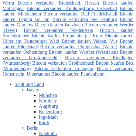
Werra
Bitcoin verkaufen Breitscheid, Hessen
Bitcoin kaufen
Möhringen
Bitcoin verkaufen Kühlungsborn, Ostseebad
Bitcoin
kaufen Mindelheim
Bitcoin verkaufen Bad Friedrichshall
Bitcoin
kaufen Töging am Inn
Bitcoin verkaufen Neu-Isenburg
Bitcoin
kaufen Gumtow
Bitcoin kaufen Butzbach
Bitcoin verkaufen Werder
(Havel)
Bitcoin verkaufen Niedenstein
Bitcoin kaufen
Bodenkirchen
Bitcoin kaufen Fröndenberg / Ruhr
Bitcoin kaufen
Hilter am Teutoburger Wald
Bitcoin kaufen Velden, Vils
Bitcoin
kaufen Filderstadt
Bitcoin verkaufen Philippsthal (Werra)
Bitcoin
verkaufen Ochtendung
Bitcoin kaufen Werther (Westfalen)
Bitcoin
verkaufen Großrinderfeld
Bitcoin verkaufen Riedlingen
(Württemberg)
Bitcoin verkaufen Großheubach
Bitcoin kaufen Bitz
(Württemberg)
Bitcoin verkaufen Uplengen
Bitcoin verkaufen
Hohenstein, Untertaunus
Bitcoin kaufen Feudenheim
Stadt und Land
Bayern
München
Nürnberg
Augsburg
Regensburg
Ingolstadt
Fürth
Berlin
Neukölln