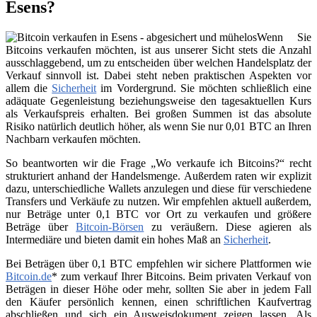
Esens?
Wenn Sie
Bitcoins verkaufen möchten, ist aus unserer Sicht stets die Anzahl
ausschlaggebend, um zu entscheiden über welchen Handelsplatz der
Verkauf sinnvoll ist. Dabei steht neben praktischen Aspekten vor
allem die
Sicherheit
im Vordergrund. Sie möchten schließlich eine
adäquate Gegenleistung beziehungsweise den tagesaktuellen Kurs
als Verkaufspreis erhalten. Bei großen Summen ist das absolute
Risiko natürlich deutlich höher, als wenn Sie nur 0,01 BTC an Ihren
Nachbarn verkaufen möchten.
So beantworten wir die Frage „Wo verkaufe ich Bitcoins?“ recht
strukturiert anhand der Handelsmenge. Außerdem raten wir explizit
dazu, unterschiedliche Wallets anzulegen und diese für verschiedene
Transfers und Verkäufe zu nutzen. Wir empfehlen aktuell außerdem,
nur Beträge unter 0,1 BTC vor Ort zu verkaufen und größere
Beträge über
Bitcoin-Börsen
zu veräußern. Diese agieren als
Intermediäre und bieten damit ein hohes Maß an
Sicherheit
.
Bei Beträgen über 0,1 BTC empfehlen wir sichere Plattformen wie
Bitcoin.de
* zum verkauf Ihrer Bitcoins. Beim privaten Verkauf von
Beträgen in dieser Höhe oder mehr, sollten Sie aber in jedem Fall
den Käufer persönlich kennen, einen schriftlichen Kaufvertrag
abschließen und sich ein Ausweisdokument zeigen lassen. Als