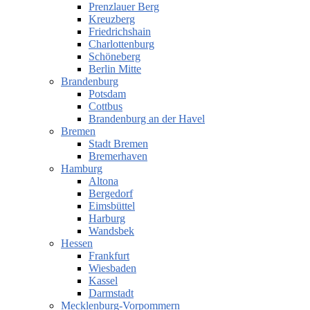
Prenzlauer Berg
Kreuzberg
Friedrichshain
Charlottenburg
Schöneberg
Berlin Mitte
Brandenburg
Potsdam
Cottbus
Brandenburg an der Havel
Bremen
Stadt Bremen
Bremerhaven
Hamburg
Altona
Bergedorf
Eimsbüttel
Harburg
Wandsbek
Hessen
Frankfurt
Wiesbaden
Kassel
Darmstadt
Mecklenburg-Vorpommern