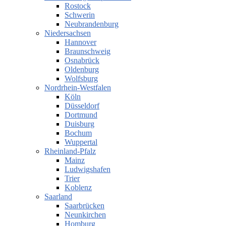
Rostock
Schwerin
Neubrandenburg
Niedersachsen
Hannover
Braunschweig
Osnabrück
Oldenburg
Wolfsburg
Nordrhein-Westfalen
Köln
Düsseldorf
Dortmund
Duisburg
Bochum
Wuppertal
Rheinland-Pfalz
Mainz
Ludwigshafen
Trier
Koblenz
Saarland
Saarbrücken
Neunkirchen
Homburg