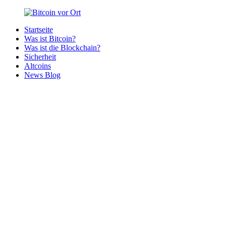
Zurück
zum
Startseite
Inhalt
Bitcoin
Bitcoins
Was ist Bitcoin?
vor
in
Was ist die Blockchain?
Ort
deiner
Sicherheit
Region
Altcoins
News Blog