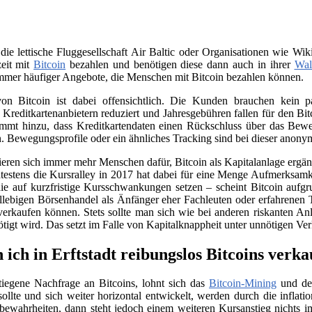
 die lettische Fluggesellschaft Air Baltic oder Organisationen wie 
zeit mit
Bitcoin
bezahlen und benötigen diese dann auch in ihrer
Wal
immer häufiger Angebote, die Menschen mit Bitcoin bezahlen können.
on Bitcoin ist dabei offensichtlich. Die Kunden brauchen kein
n Kreditkartenanbietern reduziert und Jahresgebühren fallen für den B
ommt hinzu, dass Kreditkartendaten einen Rückschluss über das Beweg
. Bewegungsprofile oder ein ähnliches Tracking sind bei dieser anony
sieren sich immer mehr Menschen dafür, Bitcoin als Kapitalanlage erg
testens die Kursralley in 2017 hat dabei für eine Menge Aufmerksamk
ie auf kurzfristige Kursschwankungen setzen – scheint Bitcoin aufgr
llebigen Börsenhandel als Änfänger eher Fachleuten oder erfahrenen 
verkaufen können. Stets sollte man sich wie bei anderen riskanten Anl
nötigt wird. Das setzt im Falle von Kapitalknappheit unter unnötigen Ve
ich in Erftstadt reibungslos Bitcoins verk
tiegene Nachfrage an Bitcoins, lohnt sich das
Bitcoin-Mining
und der
llte und sich weiter horizontal entwickelt, werden durch die infla
e bewahrheiten, dann steht jedoch einem weiteren Kursanstieg nichts