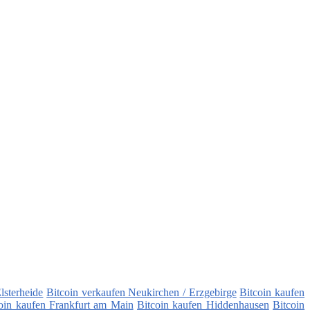
lsterheide
Bitcoin verkaufen Neukirchen / Erzgebirge
Bitcoin kaufen
oin kaufen Frankfurt am Main
Bitcoin kaufen Hiddenhausen
Bitcoin