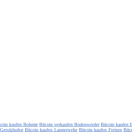
tcoin kaufen Bohmte
Bitcoin verkaufen Bodenwerder
Bitcoin kaufen E
 Gerolzhofen
Bitcoin kaufen Langerwehe
Bitcoin kaufen Freisen
Bitc