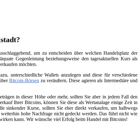
tstadt?
ausschlaggebend, um zu entscheiden über welchen Handelsplatz der
äquate Gegenleistung beziehungsweise den tagesaktuellen Kurs als
 verkaufen möchten.
zu, unterschiedliche Wallets anzulegen und diese für verschiedene
 über
Bitcoin-Börsen
zu veräußern. Diese agieren als Intermediäre und
trägen in dieser Höhe oder mehr, sollten Sie aber in jedem Fall den
kauf Ihrer Bitcoins, können Sie diese als Wertanalage einige Zeit in
lle sinkender Kurse, sollten Sie eher direkt verkaufen, um halbwegs
e weiterhin hohe Nachfrage nicht gedeckt werden. Das führt nicht wie
swirken kann. Wir wünsche viel Erfolg beim Handel mit Bitcoins!