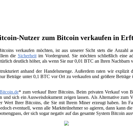
itcoin-Nutzer zum Bitcoin verkaufen in Erf
tcoins verkaufen möchten, ist aus unserer Sicht stets die Anzahl 
allem die
Sicherheit
im Vordergrund. Sie möchten schließlich eine ad
atürlich deutlich höher, als wenn Sie nur 0,01 BTC an Ihren Nachbarn
trukturiert anhand der Handelsmenge. Außerdem raten wir explizit da
 nur Beträge unter 0,1 BTC vor Ort zu verkaufen und größere Beträge
Bitcoin.de
* zum verkauf Ihrer Bitcoins. Beim privaten Verkauf von Be
en und sich ein Ausweisdokument zeigen lassen. Als Alternative zum Ver
r Wert Ihrer Bitcoins, die Sie mit Ihrem Miner erzeugt haben. Im Fa
jedoch eventuell, wenn alle Marktteilnehmer so agieren, dann kann di
otsengpass, der sich sogar negativ auf das gesamte System Bitcoin au