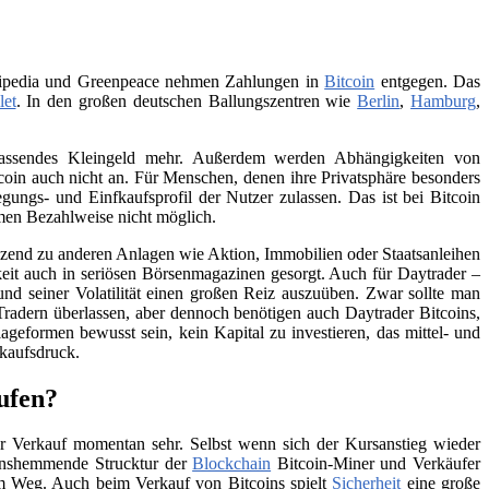
Wikipedia und Greenpeace nehmen Zahlungen in
Bitcoin
entgegen. Das
let
. In den großen deutschen Ballungszentren wie
Berlin
,
Hamburg
,
 passendes Kleingeld mehr. Außerdem werden Abhängigkeiten von
itcoin auch nicht an. Für Menschen, denen ihre Privatsphäre besonders
ungs- und Einfkaufsprofil der Nutzer zulassen. Das ist bei Bitcoin
men Bezahlweise nicht möglich.
änzend zu anderen Anlagen wie Aktion, Immobilien oder Staatsanleihen
eit auch in seriösen Börsenmagazinen gesorgt. Auch für Daytrader –
und seiner Volatilität einen großen Reiz auszuüben. Zwar sollte man
Tradern überlassen, aber dennoch benötigen auch Daytrader Bitcoins,
ageformen bewusst sein, kein Kapital zu investieren, das mittel- und
rkaufsdruck.
aufen?
 Verkauf momentan sehr. Selbst wenn sich der Kursanstieg wieder
tionshemmende Strucktur der
Blockchain
Bitcoin-Miner und Verkäufer
 im Weg. Auch beim Verkauf von Bitcoins spielt
Sicherheit
eine große