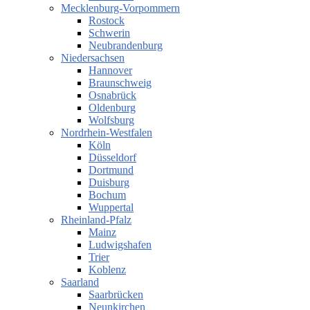
Mecklenburg-Vorpommern
Rostock
Schwerin
Neubrandenburg
Niedersachsen
Hannover
Braunschweig
Osnabrück
Oldenburg
Wolfsburg
Nordrhein-Westfalen
Köln
Düsseldorf
Dortmund
Duisburg
Bochum
Wuppertal
Rheinland-Pfalz
Mainz
Ludwigshafen
Trier
Koblenz
Saarland
Saarbrücken
Neunkirchen