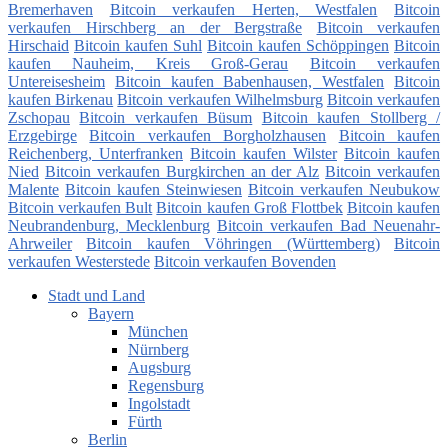
Bremerhaven
Bitcoin verkaufen Herten, Westfalen
Bitcoin
verkaufen Hirschberg an der Bergstraße
Bitcoin verkaufen
Hirschaid
Bitcoin kaufen Suhl
Bitcoin kaufen Schöppingen
Bitcoin
kaufen Nauheim, Kreis Groß-Gerau
Bitcoin verkaufen
Untereisesheim
Bitcoin kaufen Babenhausen, Westfalen
Bitcoin
kaufen Birkenau
Bitcoin verkaufen Wilhelmsburg
Bitcoin verkaufen
Zschopau
Bitcoin verkaufen Büsum
Bitcoin kaufen Stollberg /
Erzgebirge
Bitcoin verkaufen Borgholzhausen
Bitcoin kaufen
Reichenberg, Unterfranken
Bitcoin kaufen Wilster
Bitcoin kaufen
Nied
Bitcoin verkaufen Burgkirchen an der Alz
Bitcoin verkaufen
Malente
Bitcoin kaufen Steinwiesen
Bitcoin verkaufen Neubukow
Bitcoin verkaufen Bult
Bitcoin kaufen Groß Flottbek
Bitcoin kaufen
Neubrandenburg, Mecklenburg
Bitcoin verkaufen Bad Neuenahr-
Ahrweiler
Bitcoin kaufen Vöhringen (Württemberg)
Bitcoin
verkaufen Westerstede
Bitcoin verkaufen Bovenden
Stadt und Land
Bayern
München
Nürnberg
Augsburg
Regensburg
Ingolstadt
Fürth
Berlin