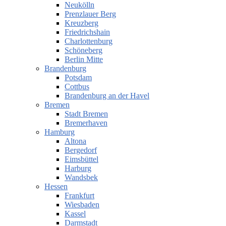
Neukölln
Prenzlauer Berg
Kreuzberg
Friedrichshain
Charlottenburg
Schöneberg
Berlin Mitte
Brandenburg
Potsdam
Cottbus
Brandenburg an der Havel
Bremen
Stadt Bremen
Bremerhaven
Hamburg
Altona
Bergedorf
Eimsbüttel
Harburg
Wandsbek
Hessen
Frankfurt
Wiesbaden
Kassel
Darmstadt