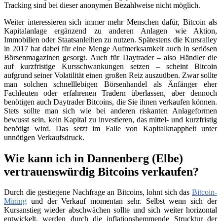
Tracking sind bei dieser anonymen Bezahlweise nicht möglich.
Weiter interessieren sich immer mehr Menschen dafür, Bitcoin als
Kapitalanlage ergänzend zu anderen Anlagen wie Aktion,
Immobilien oder Staatsanleihen zu nutzen. Spätestens die Kursralley
in 2017 hat dabei für eine Menge Aufmerksamkeit auch in seriösen
Börsenmagazinen gesorgt. Auch für Daytrader – also Händler die
auf kurzfristige Kursschwankungen setzen – scheint Bitcoin
aufgrund seiner Volatilität einen großen Reiz auszuüben. Zwar sollte
man solchen schnelllebigen Börsenhandel als Änfänger eher
Fachleuten oder erfahrenen Tradern überlassen, aber dennoch
benötigen auch Daytrader Bitcoins, die Sie ihnen verkaufen können.
Stets sollte man sich wie bei anderen riskanten Anlageformen
bewusst sein, kein Kapital zu investieren, das mittel- und kurzfristig
benötigt wird. Das setzt im Falle von Kapitalknappheit unter
unnötigen Verkaufsdruck.
Wie kann ich in Dannenberg (Elbe)
vertrauenswürdig Bitcoins verkaufen?
Durch die gestiegene Nachfrage an Bitcoins, lohnt sich das
Bitcoin-
Mining
und der Verkauf momentan sehr. Selbst wenn sich der
Kursanstieg wieder abschwächen sollte und sich weiter horizontal
entwickelt, werden durch die inflationshemmende Strucktur der