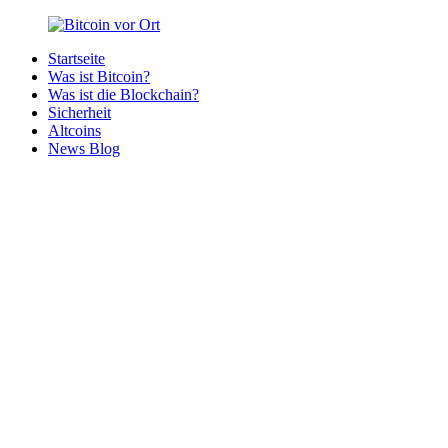
Zurück
zum
Startseite
Inhalt
Bitcoin
Bitcoins
Was ist Bitcoin?
vor
in
Was ist die Blockchain?
Ort
deiner
Sicherheit
Region
Altcoins
News Blog