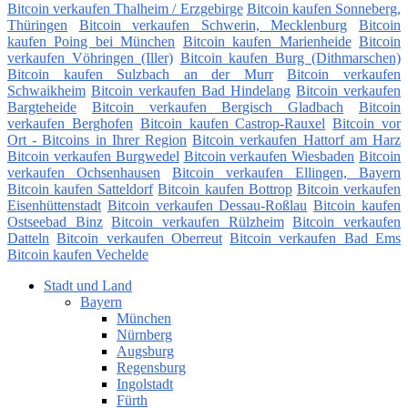
Bitcoin verkaufen Thalheim / Erzgebirge
Bitcoin kaufen Sonneberg,
Thüringen
Bitcoin verkaufen Schwerin, Mecklenburg
Bitcoin
kaufen Poing bei München
Bitcoin kaufen Marienheide
Bitcoin
verkaufen Vöhringen (Iller)
Bitcoin kaufen Burg (Dithmarschen)
Bitcoin kaufen Sulzbach an der Murr
Bitcoin verkaufen
Schwaikheim
Bitcoin verkaufen Bad Hindelang
Bitcoin verkaufen
Bargteheide
Bitcoin verkaufen Bergisch Gladbach
Bitcoin
verkaufen Berghofen
Bitcoin kaufen Castrop-Rauxel
Bitcoin vor
Ort - Bitcoins in Ihrer Region
Bitcoin verkaufen Hattorf am Harz
Bitcoin verkaufen Burgwedel
Bitcoin verkaufen Wiesbaden
Bitcoin
verkaufen Ochsenhausen
Bitcoin verkaufen Ellingen, Bayern
Bitcoin kaufen Satteldorf
Bitcoin kaufen Bottrop
Bitcoin verkaufen
Eisenhüttenstadt
Bitcoin verkaufen Dessau-Roßlau
Bitcoin kaufen
Ostseebad Binz
Bitcoin verkaufen Rülzheim
Bitcoin verkaufen
Datteln
Bitcoin verkaufen Oberreut
Bitcoin verkaufen Bad Ems
Bitcoin kaufen Vechelde
Stadt und Land
Bayern
München
Nürnberg
Augsburg
Regensburg
Ingolstadt
Fürth