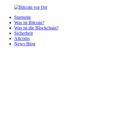
Zurück
zum
Startseite
Inhalt
Bitcoin
Bitcoins
Was ist Bitcoin?
vor
in
Was ist die Blockchain?
Ort
deiner
Sicherheit
Region
Altcoins
News Blog