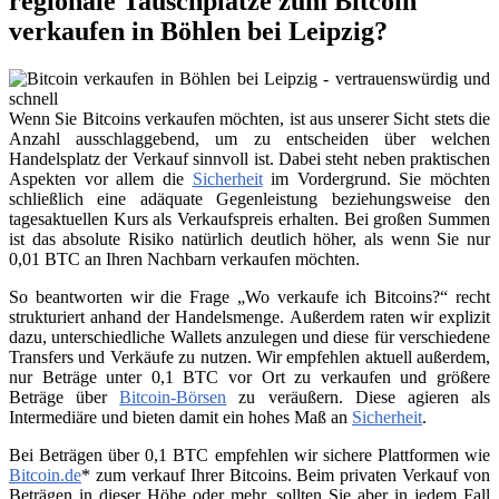
regionale Tauschplätze zum Bitcoin
verkaufen in Böhlen bei Leipzig?
Wenn Sie Bitcoins verkaufen möchten, ist aus unserer Sicht stets die
Anzahl ausschlaggebend, um zu entscheiden über welchen
Handelsplatz der Verkauf sinnvoll ist. Dabei steht neben praktischen
Aspekten vor allem die
Sicherheit
im Vordergrund. Sie möchten
schließlich eine adäquate Gegenleistung beziehungsweise den
tagesaktuellen Kurs als Verkaufspreis erhalten. Bei großen Summen
ist das absolute Risiko natürlich deutlich höher, als wenn Sie nur
0,01 BTC an Ihren Nachbarn verkaufen möchten.
So beantworten wir die Frage „Wo verkaufe ich Bitcoins?“ recht
strukturiert anhand der Handelsmenge. Außerdem raten wir explizit
dazu, unterschiedliche Wallets anzulegen und diese für verschiedene
Transfers und Verkäufe zu nutzen. Wir empfehlen aktuell außerdem,
nur Beträge unter 0,1 BTC vor Ort zu verkaufen und größere
Beträge über
Bitcoin-Börsen
zu veräußern. Diese agieren als
Intermediäre und bieten damit ein hohes Maß an
Sicherheit
.
Bei Beträgen über 0,1 BTC empfehlen wir sichere Plattformen wie
Bitcoin.de
* zum verkauf Ihrer Bitcoins. Beim privaten Verkauf von
Beträgen in dieser Höhe oder mehr, sollten Sie aber in jedem Fall