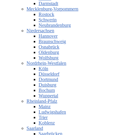
Darmstadt
Mecklenburg-Vorpommern
Rostock
Schwerin
Neubrandenburg
Niedersachsen
Hannover
Braunschweig
Osnabrück
Oldenburg
Wolfsburg
Nordrhein-Westfalen
Köln
Düsseldorf
Dortmund
Duisburg
Bochum
Wuppertal
Rheinland-Pfalz
Mainz
Ludwigshafen
Trier
Koblenz
Saarland
Saarbrücken