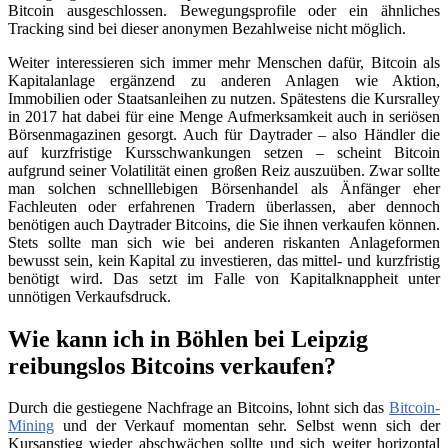
Bitcoin ausgeschlossen. Bewegungsprofile oder ein ähnliches
Tracking sind bei dieser anonymen Bezahlweise nicht möglich.
Weiter interessieren sich immer mehr Menschen dafür, Bitcoin als
Kapitalanlage ergänzend zu anderen Anlagen wie Aktion,
Immobilien oder Staatsanleihen zu nutzen. Spätestens die Kursralley
in 2017 hat dabei für eine Menge Aufmerksamkeit auch in seriösen
Börsenmagazinen gesorgt. Auch für Daytrader – also Händler die
auf kurzfristige Kursschwankungen setzen – scheint Bitcoin
aufgrund seiner Volatilität einen großen Reiz auszuüben. Zwar sollte
man solchen schnelllebigen Börsenhandel als Änfänger eher
Fachleuten oder erfahrenen Tradern überlassen, aber dennoch
benötigen auch Daytrader Bitcoins, die Sie ihnen verkaufen können.
Stets sollte man sich wie bei anderen riskanten Anlageformen
bewusst sein, kein Kapital zu investieren, das mittel- und kurzfristig
benötigt wird. Das setzt im Falle von Kapitalknappheit unter
unnötigen Verkaufsdruck.
Wie kann ich in Böhlen bei Leipzig
reibungslos Bitcoins verkaufen?
Durch die gestiegene Nachfrage an Bitcoins, lohnt sich das
Bitcoin-
Mining
und der Verkauf momentan sehr. Selbst wenn sich der
Kursanstieg wieder abschwächen sollte und sich weiter horizontal