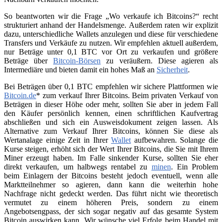
So beantworten wir die Frage „Wo verkaufe ich Bitcoins?“ recht
strukturiert anhand der Handelsmenge. Außerdem raten wir explizit
dazu, unterschiedliche Wallets anzulegen und diese für verschiedene
Transfers und Verkäufe zu nutzen. Wir empfehlen aktuell außerdem,
nur Beträge unter 0,1 BTC vor Ort zu verkaufen und größere
Beträge über
Bitcoin-Börsen
zu veräußern. Diese agieren als
Intermediäre und bieten damit ein hohes Maß an
Sicherheit
.
Bei Beträgen über 0,1 BTC empfehlen wir sichere Plattformen wie
Bitcoin.de
* zum verkauf Ihrer Bitcoins. Beim privaten Verkauf von
Beträgen in dieser Höhe oder mehr, sollten Sie aber in jedem Fall
den Käufer persönlich kennen, einen schriftlichen Kaufvertrag
abschließen und sich ein Ausweisdokument zeigen lassen. Als
Alternative zum Verkauf Ihrer Bitcoins, können Sie diese als
Wertanalage einige Zeit in Ihrer
Wallet
aufbewahren. Solange die
Kurse steigen, erhöht sich der Wert Ihrer Bitcoins, die Sie mit Ihrem
Miner erzeugt haben. Im Falle sinkender Kurse, sollten Sie eher
direkt verkaufen, um halbwegs rentabel zu
minen
. Ein Problem
beim Einlagern der Bitcoins besteht jedoch eventuell, wenn alle
Marktteilnehmer so agieren, dann kann die weiterhin hohe
Nachfrage nicht gedeckt werden. Das führt nicht wie theoretisch
vermutet zu einem höheren Preis, sondern zu einem
Angebotsengpass, der sich sogar negativ auf das gesamte System
Bitcoin auswirken kann. Wir wünsche viel Erfolg beim Handel mit