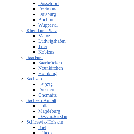
Düsseldorf
Dortmund
Duisburg
Bochum
Wuppertal
Rheinland-Pfalz
Mainz
Ludwigshafen
Trier
Koblenz
Saarland
Saarbrücken
Neunkirchen
Homburg
Sachsen
Leipzig
Dresden
Chemnitz
Sachsen-Anhalt
Halle
Magdeburg
Dessau-Roßlau
Schleswig-Holstein
Kiel
Lübeck