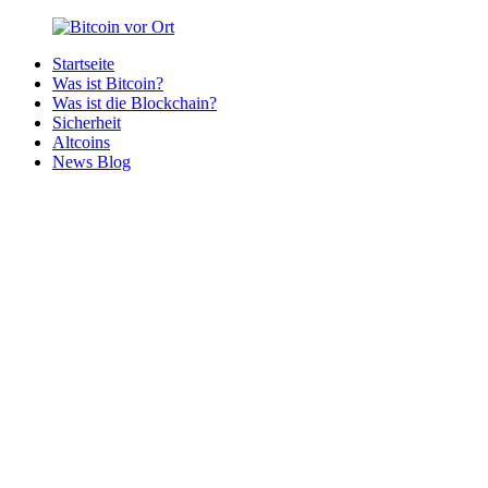
Zurück
zum
Startseite
Inhalt
Bitcoin
Bitcoins
Was ist Bitcoin?
vor
in
Was ist die Blockchain?
Ort
deiner
Sicherheit
Region
Altcoins
News Blog