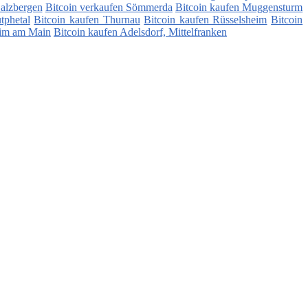
Salzbergen
Bitcoin verkaufen Sömmerda
Bitcoin kaufen Muggensturm
tphetal
Bitcoin kaufen Thurnau
Bitcoin kaufen Rüsselsheim
Bitcoin
eim am Main
Bitcoin kaufen Adelsdorf, Mittelfranken