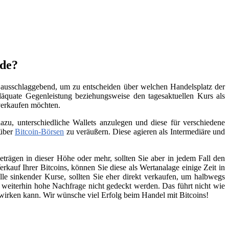
ide?
l ausschlaggebend, um zu entscheiden über welchen Handelsplatz der
äquate Gegenleistung beziehungsweise den tagesaktuellen Kurs als
 verkaufen möchten.
zu, unterschiedliche Wallets anzulegen und diese für verschiedene
 über
Bitcoin-Börsen
zu veräußern. Diese agieren als Intermediäre und
trägen in dieser Höhe oder mehr, sollten Sie aber in jedem Fall den
kauf Ihrer Bitcoins, können Sie diese als Wertanalage einige Zeit in
lle sinkender Kurse, sollten Sie eher direkt verkaufen, um halbwegs
e weiterhin hohe Nachfrage nicht gedeckt werden. Das führt nicht wie
swirken kann. Wir wünsche viel Erfolg beim Handel mit Bitcoins!