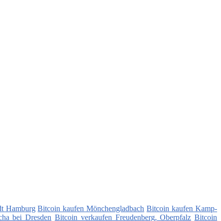
adt Hamburg
Bitcoin kaufen Mönchengladbach
Bitcoin kaufen Kamp-
cha bei Dresden
Bitcoin verkaufen Freudenberg, Oberpfalz
Bitcoin