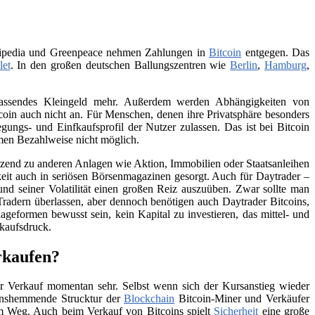
Wikipedia und Greenpeace nehmen Zahlungen in
Bitcoin
entgegen. Das
let
. In den großen deutschen Ballungszentren wie
Berlin
,
Hamburg
,
 passendes Kleingeld mehr. Außerdem werden Abhängigkeiten von
itcoin auch nicht an. Für Menschen, denen ihre Privatsphäre besonders
ungs- und Einfkaufsprofil der Nutzer zulassen. Das ist bei Bitcoin
men Bezahlweise nicht möglich.
änzend zu anderen Anlagen wie Aktion, Immobilien oder Staatsanleihen
eit auch in seriösen Börsenmagazinen gesorgt. Auch für Daytrader –
und seiner Volatilität einen großen Reiz auszuüben. Zwar sollte man
Tradern überlassen, aber dennoch benötigen auch Daytrader Bitcoins,
ageformen bewusst sein, kein Kapital zu investieren, das mittel- und
rkaufsdruck.
rkaufen?
 Verkauf momentan sehr. Selbst wenn sich der Kursanstieg wieder
tionshemmende Strucktur der
Blockchain
Bitcoin-Miner und Verkäufer
 im Weg. Auch beim Verkauf von Bitcoins spielt
Sicherheit
eine große