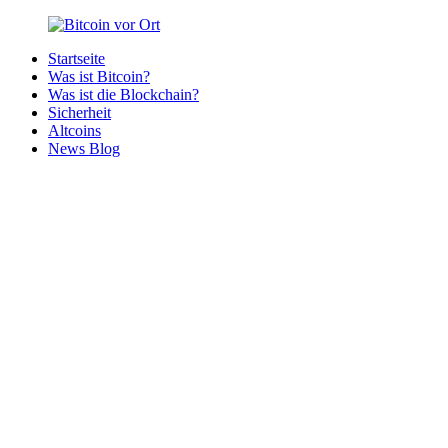
Zurück
zum
Startseite
Inhalt
Bitcoin
Bitcoins
Was ist Bitcoin?
vor
in
Was ist die Blockchain?
Ort
deiner
Sicherheit
Region
Altcoins
News Blog