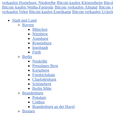
verkaufen Horneburg, Niederelbe
Bitcoin kaufen Kleinostheim
Bitco
Bitcoin kaufen Wutha-Farnroda
Bitcoin verkaufen Ahnatal
Bitcoin 
verkaufen Velen
Bitcoin kaufen Espelkamp
Bitcoin verkaufen Ucker
Stadt und Land
Bayern
München
Nürnberg
Augsburg
Regensburg
Ingolstadt
Fürth
Berlin
Neukölln
Prenzlauer Berg
Kreuzberg
Friedrichshain
Charlottenburg
Schöneberg
Berlin Mitte
Brandenburg
Potsdam
Cottbus
Brandenburg an der Havel
Bremen