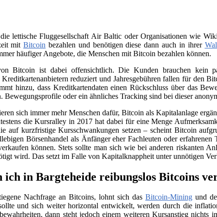
 die lettische Fluggesellschaft Air Baltic oder Organisationen wie 
zeit mit
Bitcoin
bezahlen und benötigen diese dann auch in ihrer
Wal
immer häufiger Angebote, die Menschen mit Bitcoin bezahlen können.
on Bitcoin ist dabei offensichtlich. Die Kunden brauchen kein
n Kreditkartenanbietern reduziert und Jahresgebühren fallen für den B
ommt hinzu, dass Kreditkartendaten einen Rückschluss über das Beweg
. Bewegungsprofile oder ein ähnliches Tracking sind bei dieser anony
sieren sich immer mehr Menschen dafür, Bitcoin als Kapitalanlage erg
testens die Kursralley in 2017 hat dabei für eine Menge Aufmerksamk
ie auf kurzfristige Kursschwankungen setzen – scheint Bitcoin aufgr
llebigen Börsenhandel als Änfänger eher Fachleuten oder erfahrenen 
verkaufen können. Stets sollte man sich wie bei anderen riskanten Anl
nötigt wird. Das setzt im Falle von Kapitalknappheit unter unnötigen Ve
 ich in Bargteheide reibungslos Bitcoins ve
tiegene Nachfrage an Bitcoins, lohnt sich das
Bitcoin-Mining
und der
llte und sich weiter horizontal entwickelt, werden durch die infla
e bewahrheiten, dann steht jedoch einem weiteren Kursanstieg nichts