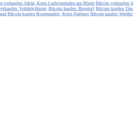
in verkaufen Altrip, Kreis Ludwigshafen am Rhein
Bitcoin verkaufen 
verkaufen Veitshöchheim
Bitcoin kaufen Biesdorf
Bitcoin kaufen Dau
land
Bitcoin kaufen Rosengarten, Kreis Harburg
Bitcoin kaufen Werth