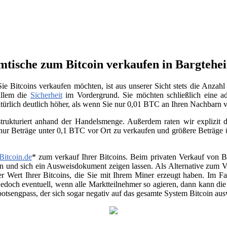
mmtische zum Bitcoin verkaufen in Bargtehe
e Bitcoins verkaufen möchten, ist aus unserer Sicht stets die Anzah
allem die
Sicherheit
im Vordergrund. Sie möchten schließlich eine ad
atürlich deutlich höher, als wenn Sie nur 0,01 BTC an Ihren Nachbarn
trukturiert anhand der Handelsmenge. Außerdem raten wir explizit da
 nur Beträge unter 0,1 BTC vor Ort zu verkaufen und größere Beträge
Bitcoin.de
* zum verkauf Ihrer Bitcoins. Beim privaten Verkauf von Be
en und sich ein Ausweisdokument zeigen lassen. Als Alternative zum Ver
r Wert Ihrer Bitcoins, die Sie mit Ihrem Miner erzeugt haben. Im Fa
jedoch eventuell, wenn alle Marktteilnehmer so agieren, dann kann di
otsengpass, der sich sogar negativ auf das gesamte System Bitcoin au