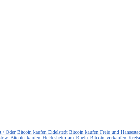
t / Oder
Bitcoin kaufen Eidelstedt
Bitcoin kaufen Freie und Hansest
ptow
Bitcoin kaufen Heidesheim am Rhein
Bitcoin verkaufen Kreis